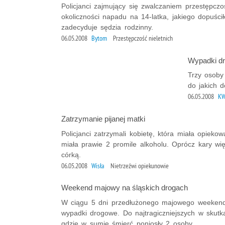
Policjanci zajmujący się zwalczaniem przestępczo
okoliczności napadu na 14-latka, jakiego dopuści
zadecyduje sędzia rodzinny.
06.05.2008
Bytom
Przestępczość nieletnich
Wypadki d
Trzy osoby
do jakich 
06.05.2008
KW
Zatrzymanie pijanej matki
Policjanci zatrzymali kobietę, która miała opiek
miała prawie 2 promile alkoholu. Oprócz kary więz
córką.
06.05.2008
Wisła
Nietrzeźwi opiekunowie
Weekend majowy na śląskich drogach
W ciągu 5 dni przedłużonego majowego weekend
wypadki drogowe. Do najtragiczniejszych w skutk
gdzie w sumie śmierć poniosły 2 osoby.