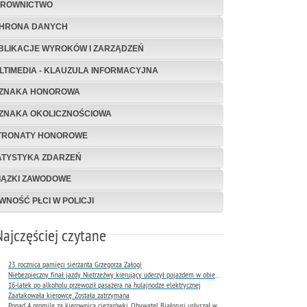
EROWNICTWO
HRONA DANYCH
BLIKACJE WYROKÓW I ZARZĄDZEŃ
LTIMEDIA - KLAUZULA INFORMACYJNA
ZNAKA HONOROWA
ZNAKA OKOLICZNOŚCIOWA
TRONATY HONOROWE
ATYSTYKA ZDARZEŃ
IĄZKI ZAWODOWE
WNOŚĆ PŁCI W POLICJI
Najczęściej czytane
23. rocznica pamięci sierżanta Grzegorza Załogi
Niebezpieczny finał jazdy. Nietrzeźwy kierujący uderzył pojazdem w obiekt Komendy Miejskiej Policji w Rybniku
16-latek po alkoholu przewoził pasażera na hulajnodze elektrycznej
Zaatakowała kierowcę. Została zatrzymana
Ponad 4 promile za kierownicą ciężarówki. Obywatel Białorusi usłyszał wyrok już następnego dnia