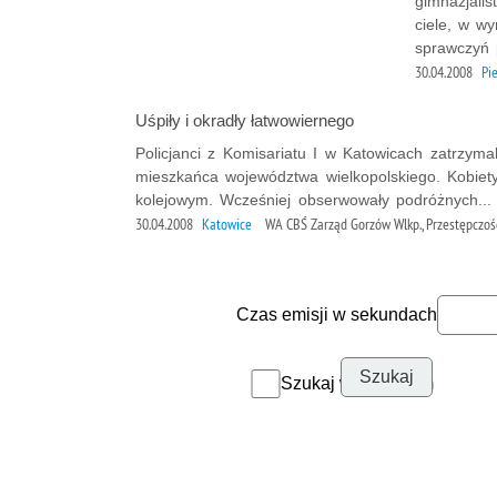
gimnazjali
ciele, w wy
sprawczyń p
30.04.2008
Pie
Uśpiły i okradły łatwowiernego
Policjanci z Komisariatu I w Katowicach zatrzymal
mieszkańca województwa wielkopolskiego. Kobiet
kolejowym. Wcześniej obserwowały podróżnych...
30.04.2008
Katowice
WA CBŚ Zarząd Gorzów Wlkp., Przestępczoś
Czas emisji w sekundach
Szukaj w archiwum