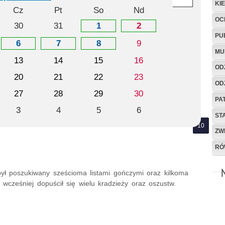
KI
Cz
Pt
So
Nd
OC
30
31
1
2
PU
6
7
8
9
MU
13
14
15
16
OD
20
21
22
23
OD
27
28
29
30
PA
3
4
5
6
ST
ZW
RÓ
 był poszukiwany sześcioma listami gończymi oraz kilkoma
cześniej dopuścił się wielu kradzieży oraz oszustw.