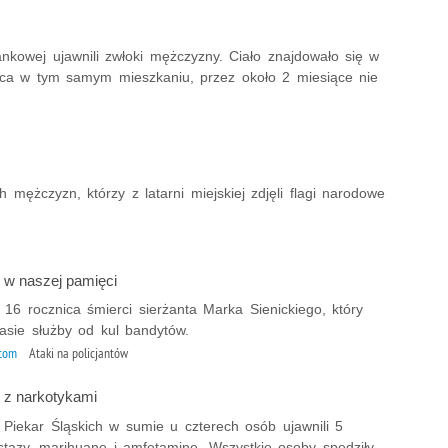
ankowej ujawnili zwłoki mężczyzny. Ciało znajdowało się w
jąca w tym samym mieszkaniu, przez około 2 miesiące nie
h mężczyzn, którzy z latarni miejskiej zdjęli flagi narodowe
w naszej pamięci
a 16 rocznica śmierci sierżanta Marka Sienickiego, który
asie służby od kul bandytów.
ytom
Ataki na policjantów
 z narkotykami
z Piekar Śląskich w sumie u czterech osób ujawnili 5
kstazy, marihuane i amfetaminę. Wszystkie osoby spędziły