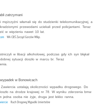
abli zatrzymani
 mężczyźni włamali się do studzienki telekomunikacyjnej, a
kradzionymi przewodami uciekali przed policjantami. Teraz
ić w więzieniu nawet 10 lat.
ytom
WA CBŚ Zarząd Gorzów Wlkp.
stniczyli w libacji alkoholowej, podczas gdy ich syn błąkał
dobnej sytuacji doszło w marcu br. Teraz
enia.
y wypadek w Bonowicach
z Zawiercia ustalają okoliczności wypadku drogowego. Do
doszło na drodze krajowej nr 78. W wyniku zderzenia bmw
m jedna osoba nie żyje, druga jest lekko ranna.
wiercie
Ruch Drogowy, Wypadki śmiertelne