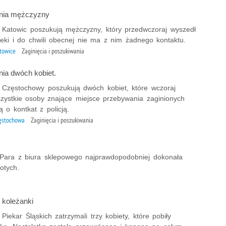
nia mężczyzny
 z Katowic poszukują mężczyzny, który przedwczoraj wyszedł
eki i do chwili obecnej nie ma z nim żadnego kontaktu.
towice
Zaginięcia i poszukiwania
ia dwóch kobiet.
 z Częstochowy poszukują dwóch kobiet, które wczoraj
szystkie osoby znające miejsce przebywania zaginionych
 o kontkat z policją.
ęstochowa
Zaginięcia i poszukiwania
. Para z biura sklepowego najprawdopodobniej dokonała
otych.
koleżanki
z Piekar Śląskich zatrzymali trzy kobiety, które pobiły