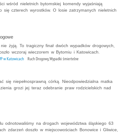
ści wśród nieletnich bytomskiej komendy wyjaśniają
ło się czterech wyrostków. O losie zatrzymanych nieletnich
rogowe
 nie żyją. To tragiczny finał dwóch wypadków drogowych,
doszło wczoraj wieczorem w Bytomiu i Katowicach.
P w Katowicach
Ruch Drogowy, Wypadki śmiertelne
ować się niepełnosprawną córką. Nieodpowiedzialna matka
ienia grozi jej teraz odebranie praw rodzicielskich nad
u odnotowaliśmy na drogach województwa śląskiego 63
ach zdarzeń doszło w miejscowościach Bonowice i Gliwice,