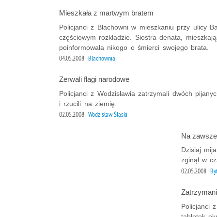
Mieszkała z martwym bratem
Policjanci z Blachowni w mieszkaniu przy ulicy B
częściowym rozkładzie. Siostra denata, mieszka
poinformowała nikogo o śmierci swojego brata.
04.05.2008
Blachownia
Zerwali flagi narodowe
Policjanci z Wodzisławia zatrzymali dwóch pijanyc
i rzucili na ziemię.
02.05.2008
Wodzisław Śląski
Na zawsze 
Dzisiaj mij
zginął w cz
02.05.2008
B
Zatrzymani
Policjanci 
tabletek e