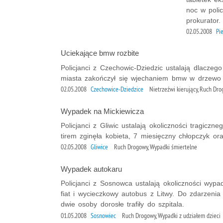
noc w polic
prokurator.
02.05.2008
Pie
Uciekające bmw rozbite
Policjanci z Czechowic-Dziedzic ustalają dlaczego
miasta zakończył się wjechaniem bmw w drzewo i
02.05.2008
Czechowice-Dziedzice
Nietrzeźwi kierujący, Ruch Dr
Wypadek na Mickiewicza
Policjanci z Gliwic ustalają okoliczności tragi
tirem zginęła kobieta, 7 miesięczny chłopczyk o
02.05.2008
Gliwice
Ruch Drogowy, Wypadki śmiertelne
Wypadek autokaru
Policjanci z Sosnowca ustalają okoliczności wypa
fiat i wycieczkowy autobus z Litwy. Do zdarzenia
dwie osoby dorosłe trafiły do szpitala.
01.05.2008
Sosnowiec
Ruch Drogowy, Wypadki z udziałem dzieci