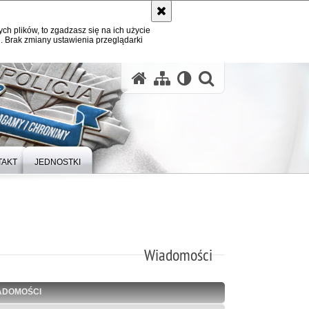
ych plików, to zgadzasz się na ich użycie
. Brak zmiany ustawienia przeglądarki
otwórz wysz
TAKT
JEDNOSTKI
Wiadomości
ADOMOŚCI