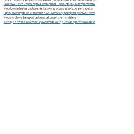
Światowy Dzień Zapobiegania Utonięciom – pamiętajmy o bezpieczeństwie nad wodą
Nieodpowiedzialne zachowanie kajakarzy mogło zakończyć się tragedią
Pijany rowerzysta na autostradzie A4. Katowiccy policjanci przerwali skrajnie niebezpieczną jazdę
Nieprawidłowy transport ładunku zakończył się mandatem
Kierując z trzema zakazami spowodował kolizję. Został tymczasowo aresztowany