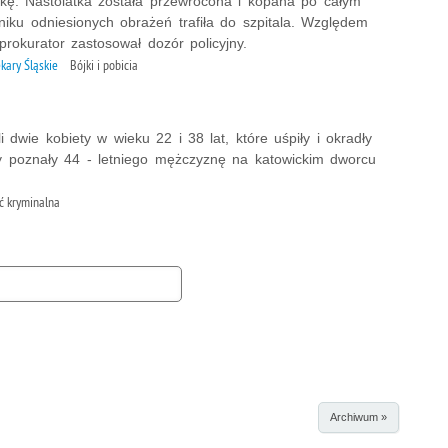
stkę. Nastolatka została przewrócona i kopana po całym
niku odniesionych obrażeń trafiła do szpitala. Względem
rokurator zastosował dozór policyjny.
kary Śląskie
Bójki i pobicia
i dwie kobiety w wieku 22 i 38 lat, które uśpiły i okradły
y poznały 44 - letniego mężczyznę na katowickim dworcu
ć kryminalna
Archiwum »