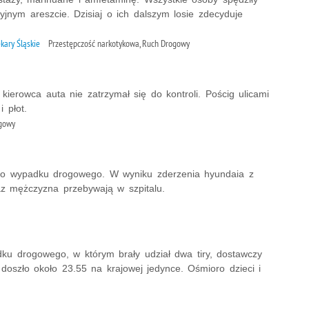
yjnym areszcie. Dzisiaj o ich dalszym losie zdecyduje
kary Śląskie
Przestępczość narkotykowa, Ruch Drogowy
 kierowca auta nie zatrzymał się do kontroli. Pościg ulicami
 płot.
ogowy
cznego wypadku drogowego. W wyniku zderzenia hyundaia z
raz mężczyzna przebywają w szpitalu.
dku drogowego, w którym brały udział dwa tiry, dostawczy
 doszło około 23.55 na krajowej jedynce. Ośmioro dzieci i