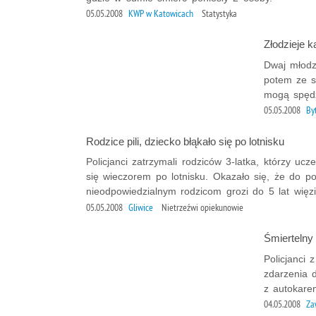
05.05.2008
KWP w Katowicach
Statystyka
Złodzieje k
Dwaj młodzi
potem ze s
mogą spędz
05.05.2008
B
Rodzice pili, dziecko błąkało się po lotnisku
Policjanci zatrzymali rodziców 3-latka, którzy ucze
się wieczorem po lotnisku. Okazało się, że do po
nieodpowiedzialnym rodzicom grozi do 5 lat więzi
05.05.2008
Gliwice
Nietrzeźwi opiekunowie
Śmierteln
Policjanci 
zdarzenia 
z autokare
04.05.2008
Za