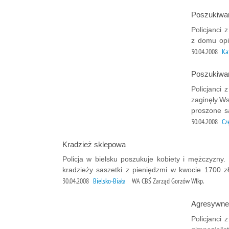
Poszukiwa
Policjanci
z domu opi
30.04.2008
Ka
Poszukiwan
Policjanci
zaginęły.W
proszone są
30.04.2008
Cz
Kradzież sklepowa
Policja w bielsku poszukuje kobiety i mężczyzny
kradzieży saszetki z pieniędzmi w kwocie 1700 zł
30.04.2008
Bielsko-Biała
WA CBŚ Zarząd Gorzów Wlkp.
Agresywne 
Policjanci 