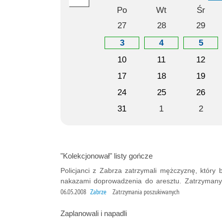
Po
Wt
Śr
27
28
29
3
4
5
10
11
12
17
18
19
24
25
26
31
1
2
"Kolekcjonował" listy gończe
Policjanci z Zabrza zatrzymali mężczyznę, który
nakazami doprowadzenia do aresztu. Zatrzymany w
06.05.2008
Zabrze
Zatrzymania poszukiwanych
Zaplanowali i napadli