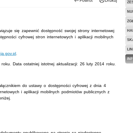
Powrót
Drukuj
ZE
NU
ZG
iązuje się zapewnić dostępność swojej
strony internetowej
HA
ępności cyfrowej stron internetowych i aplikacji mobilnych
SK
LIN
cja.gov.pl
.
IN
roku. Data ostatniej istotnej aktualizacji:
26 luty 2014
roku.
ałącznikiem do ustawy o dostępności cyfrowej z dnia 4
ernetowych i aplikacji mobilnych podmiotów publicznych z
niżej.
 dokumenty opublikowane na stronie są niedostępne,