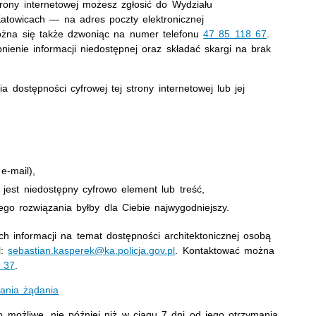
trony internetowej możesz zgłosić do
Wydziału
Katowicach
— na adres poczty elektronicznej
ożna się także dzwoniąc na numer telefonu
47 85 118 67
.
enie informacji niedostępnej oraz składać skargi na brak
dostępności cyfrowej tej strony internetowej lub jej
e-mail),
j jest niedostępny cyfrowo element lub treść,
ego rozwiązania byłby dla Ciebie najwygodniejszy.
 informacji na temat dostępności architektonicznej osobą
l:
sebastian.kasperek@ka.policja.gov.pl
. Kontaktować można
 37
.
ania żądania
 możliwe, nie później niż w ciągu 7 dni od jego otrzymania.