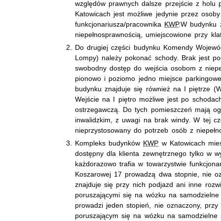
względów prawnych dalsze przejście z holu 
Katowicach jest możliwe jedynie przez osob
funkcjonariusza/pracownika
KWP
.
W budynku z
niepełnosprawnością, umiejscowione przy kl
Do drugiej części budynku Komendy Wojewódzk
Lompy) należy pokonać schody. Brak jest p
swobodny dostęp do wejścia osobom z niepe
pionowo i poziomo jedno miejsce parkingowe
budynku znajduje się również na I piętrze (
Wejście na I piętro możliwe jest po schodac
ostrzegawczą. Do tych pomieszczeń mają og
inwalidzkim, z uwagi na brak windy. W tej cz
nieprzystosowany do potrzeb osób z niepełn
Kompleks budynków
KWP
w Katowicach miesz
dostępny dla klienta zewnętrznego tylko w w
każdorazowo trafia w towarzystwie funkcjona
Koszarowej 17 prowadzą dwa stopnie, nie o
znajduje się przy nich podjazd ani inne roz
poruszającymi się na wózku na samodzielne
prowadzi jeden stopień, nie oznaczony, przy
poruszającym się na wózku na samodzielne 