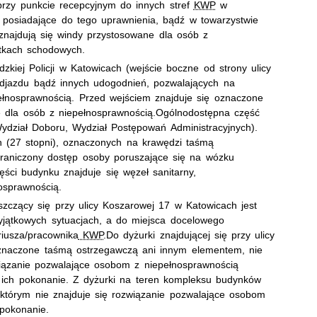
przy punkcie recepcyjnym do innych stref
KWP
w
y posiadające do tego uprawnienia, bądź w towarzystwie
najdują się windy przystosowane dla osób z
atkach schodowych.
iej Policji w Katowicach (wejście boczne od strony ulicy
odjazdu bądź innych udogodnień, pozwalających na
łnosprawnością. Przed wejściem znajduje się oznaczone
 dla osób z niepełnosprawnością.
Ogólnodostępna część
Wydział Doboru, Wydział Postępowań Administracyjnych).
h (27 stopni), oznaczonych na krawędzi taśmą
raniczony dostęp osoby poruszające się na wózku
ęści budynku znajduje się węzeł sanitarny,
osprawnością.
czący się przy ulicy Koszarowej 17 w Katowicach jest
yjątkowych sytuacjach, a do miejsca docelowego
riusza/pracownika
KWP
.Do dyżurki znajdującej się przy ulicy
znaczone taśmą ostrzegawczą ani innym elementem, nie
wiązanie pozwalające osobom z niepełnosprawnością
 ich pokonanie. Z dyżurki na teren kompleksu budynków
 którym nie znajduje się rozwiązanie pozwalające osobom
pokonanie.