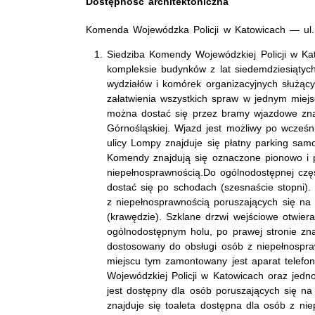
Dostępność architektoniczna
Komenda Wojewódzka Policji w Katowicach — ul.
Siedziba Komendy Wojewódzkiej Policji w Ka
kompleksie budynków z lat siedemdziesiątyc
wydziałów i komórek organizacyjnych służąc
załatwienia wszystkich spraw w jednym miej
można dostać się przez bramy wjazdowe znaj
Górnośląskiej. Wjazd jest możliwy po wcześn
ulicy Lompy znajduje się płatny parking sa
Komendy znajdują się oznaczone pionowo i 
niepełnosprawnością.
Do ogólnodostępnej cz
dostać się po schodach (szesnaście stopni).
z niepełnosprawnością poruszających się n
(krawędzie). Szklane drzwi wejściowe otwier
ogólnodostępnym holu, po prawej stronie znaj
dostosowany do obsługi osób z niepełnospra
miejscu tym zamontowany jest aparat telefo
Wojewódzkiej Policji w Katowicach oraz jedno
jest dostępny dla osób poruszających się na
znajduje się toaleta dostępna dla osób z ni