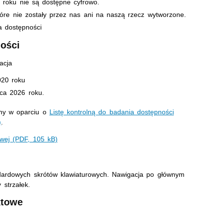
 roku nie są dostępne cyfrowo.
óre nie zostały przez nas ani na naszą rzecz wytworzone.
 dostępności
ności
acja
020
roku
ca 2026
roku.
eny w oparciu o
Listę kontrolną do badania dostępności
)
.
owej (PDF, 105 kB)
ndardowych skrótów klawiaturowych. Nawigacja po głównym
 strzałek.
ktowe