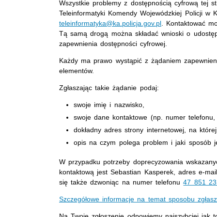
Wszystkie problemy z dostępnością cyfrową tej s
Teleinformatyki Komendy Wojewódzkiej Policji w 
teleinformatyka@ka.policja.gov.pl
. Kontaktować m
Tą samą drogą można składać wnioski o udostępni
zapewnienia dostępności cyfrowej.
Każdy ma prawo wystąpić z żądaniem zapewnienia 
elementów.
Zgłaszając takie żądanie podaj:
swoje imię i nazwisko,
swoje dane kontaktowe (np. numer telefonu, 
dokładny adres strony internetowej, na które
opis na czym polega problem i jaki sposób j
W przypadku potrzeby doprecyzowania wskazanych
kontaktową jest Sebastian Kasperek, adres e-mai
się także dzwoniąc na numer telefonu
47 851 23
Szczegółowe informacje na temat sposobu zgłasz
Na Twoje zgłoszenie odpowiemy najszybciej jak to