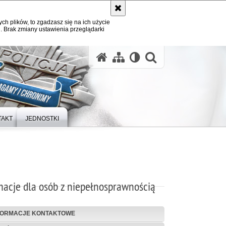
ych plików, to zgadzasz się na ich użycie
. Brak zmiany ustawienia przeglądarki
otwórz wysz
TAKT
JEDNOSTKI
macje dla osób z niepełnosprawnością
FORMACJE KONTAKTOWE