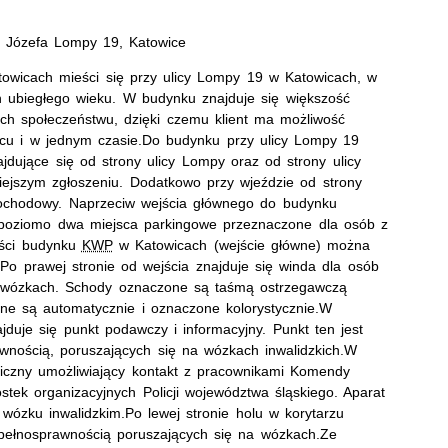
 Józefa Lompy 19, Katowice
towicach mieści się przy ulicy Lompy 19 w Katowicach, w
h ubiegłego wieku. W budynku znajduje się większość
ych społeczeństwu, dzięki czemu klient ma możliwość
scu i w jednym czasie.Do budynku przy ulicy Lompy 19
dujące się od strony ulicy Lompy oraz od strony ulicy
iejszym zgłoszeniu. Dodatkowo przy wjeździe od strony
mochodowy. Naprzeciw wejścia głównego do budynku
poziomo dwa miejsca parkingowe przeznaczone dla osób z
ęści budynku
KWP
w Katowicach (wejście główne) można
 Po prawej stronie od wejścia znajduje się winda dla osób
a wózkach. Schody oznaczone są taśmą ostrzegawczą
ane są automatycznie i oznaczone kolorystycznie.
W
duje się punkt podawczy i informacyjny. Punkt ten jest
wnością, poruszających się na wózkach inwalidzkich.
W
niczny umożliwiający kontakt z pracownikami Komendy
stek organizacyjnych Policji województwa śląskiego. Aparat
 wózku inwalidzkim.
Po lewej stronie holu w korytarzu
epełnosprawnością poruszających się na wózkach.
Ze