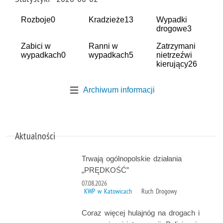
Rozboje
0
Kradzieże
13
Wypadki
drogowe
3
Zabici w
Ranni w
Zatrzymani
wypadkach
0
wypadkach
5
nietrzeźwi
kierujący
26
Archiwum informacji
Aktualności
Trwają ogólnopolskie działania
„PRĘDKOŚĆ”
07.08.2026
KWP w Katowicach
Ruch Drogowy
Coraz więcej hulajnóg na drogach i