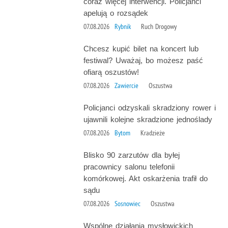
coraz więcej interwencji. Policjanci
apelują o rozsądek
07.08.2026
Rybnik
Ruch Drogowy
Chcesz kupić bilet na koncert lub
festiwal? Uważaj, bo możesz paść
ofiarą oszustów!
07.08.2026
Zawiercie
Oszustwa
Policjanci odzyskali skradziony rower i
ujawnili kolejne skradzione jednoślady
07.08.2026
Bytom
Kradzieże
Blisko 90 zarzutów dla byłej
pracownicy salonu telefonii
komórkowej. Akt oskarżenia trafił do
sądu
07.08.2026
Sosnowiec
Oszustwa
Wspólne działania mysłowickich