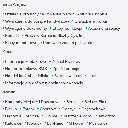
Zostań Policjantem
Działania promocyjne
Nauka o Policji - studia I stopnia
Wymagania dotyczące kandydatów
O służbie w Policji
Wymagane dokumenty
Etapy, punktacja
Aktualne przepisy
Kontakt
Praca w Korpusie Służby Cywilnej
Klasy mundurowe
Ponownie zostań policjantem
Kontakt
Informacje kontaktowe
Zespół Prasowy
Numer ratunkowy SMS
Zgłoś korupcję
Handel ludźmi - infolinia
Skargi i wnioski
Linki
Informacje dla osób z niepełnosprawnością
Jednostki
Komendy Miejskie i Powiatowe
Będzin
Bielsko-Biała
Bieruń
Bytom
Chorzów
Cieszyn
Częstochowa
Dąbrowa Górnicza
Gliwice
Jastrzębie Zdrój
Jaworzno
Katowice
Kłobuck
Lubliniec
Mikołów
Mysłowice