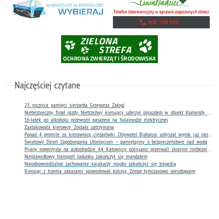
Najczęściej czytane
23. rocznica pamięci sierżanta Grzegorza Załogi
Niebezpieczny finał jazdy. Nietrzeźwy kierujący uderzył pojazdem w obiekt Komendy Miejskiej Policji w Rybniku
16-latek po alkoholu przewoził pasażera na hulajnodze elektrycznej
Zaatakowała kierowcę. Została zatrzymana
Ponad 4 promile za kierownicą ciężarówki. Obywatel Białorusi usłyszał wyrok już następnego dnia
Światowy Dzień Zapobiegania Utonięciom – pamiętajmy o bezpieczeństwie nad wodą
Pijany rowerzysta na autostradzie A4. Katowiccy policjanci przerwali skrajnie niebezpieczną jazdę
Nieprawidłowy transport ładunku zakończył się mandatem
Nieodpowiedzialne zachowanie kajakarzy mogło zakończyć się tragedią
Kierując z trzema zakazami spowodował kolizję. Został tymczasowo aresztowany