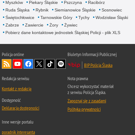
Myszków
Piekary Śląskie
Pszczyna
Racibórz
Ruda Śląska
Rybnik
Siemianowice Śląskie
Sosnowiec
Świętochłowice
Tarnowskie Góry
Tychy
Wodzisław Śląski
Zabrze
Zawiercie
Żory
Żywiec
Pobierz dane kontaktowe jednostek Śląskiej Policji - plik XLS
Policja online
Biuletyn Informacji Publicznej
BIP Policja Śląska
Redakcja serwisu
Nota prawna
Chcesz wykorzystać materiał
Kontakt z redakcją
z serwisu Policja Śląska.
Dostępność
Zapoznaj się z zasadami
Deklaracja dostępności
Polityka prywatności
Inne wersje portalu
poradnik interesanta