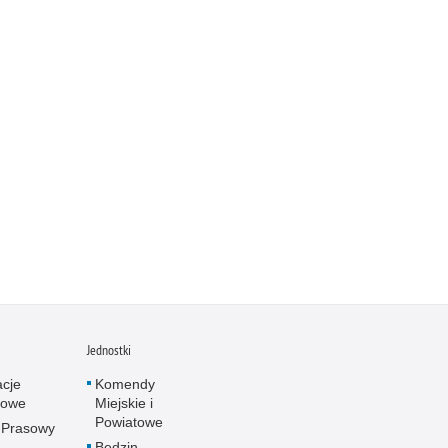
Jednostki
acje
Komendy
towe
Miejskie i
Powiatowe
 Prasowy
Będzin