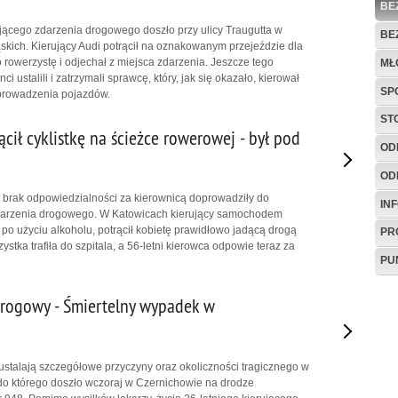
BE
ącego zdarzenia drogowego doszło przy ulicy Traugutta w
BE
kich. Kierujący Audi potrącił na oznakowanym przejeździe dla
 rowerzystę i odjechał z miejsca zdarzenia. Jeszcze tego
MŁ
i ustalili i zatrzymali sprawcę, który, jak się okazało, kierował
SP
rowadzenia pojazdów.
ST
cił cyklistkę na ścieżce rowerowej - był pod
OD
OD
 i brak odpowiedzialności za kierownicą doprowadziły do
IN
arzenia drogowego. W Katowicach kierujący samochodem
po użyciu alkoholu, potrącił kobietę prawidłowo jadącą drogą
PR
stka trafiła do szpitala, a 56-letni kierowca odpowie teraz za
PU
rogowy - Śmiertelny wypadek w
 ustalają szczegółowe przyczyny oraz okoliczności tragicznego w
do którego doszło wczoraj w Czernichowie na drodze