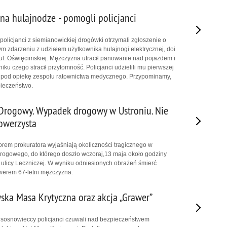
 na hulajnodze - pomogli policjanci
policjanci z siemianowickiej drogówki otrzymali zgłoszenie o
m zdarzeniu z udziałem użytkownika hulajnogi elektrycznej, doi
 ul. Oświęcimskiej. Mężczyzna utracił panowanie nad pojazdem i
niku czego stracił przytomność. Policjanci udzielili mu pierwszej
i pod opiekę zespołu ratownictwa medycznego. Przypominamy,
pieczeństwo.
 Drogowy. Wypadek drogowy w Ustroniu. Nie
rowerzysta
orem prokuratora wyjaśniają okoliczności tragicznego w
rogowego, do którego doszło wczoraj,13 maja około godziny
 ulicy Leczniczej. W wyniku odniesionych obrażeń śmierć
owerem 67-letni mężczyzna.
ska Masa Krytyczna oraz akcja „Grawer”
 sosnowieccy policjanci czuwali nad bezpieczeństwem