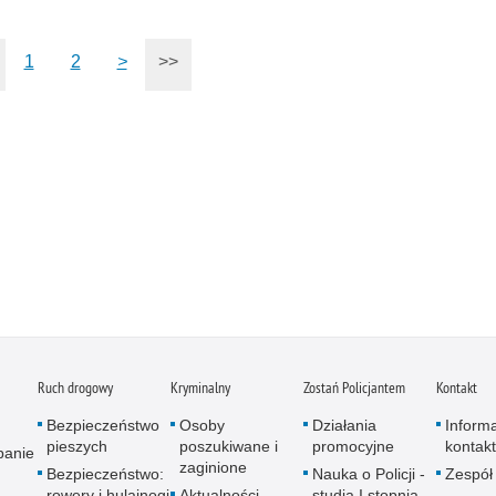
1
2
>
>>
Ruch drogowy
Kryminalny
Zostań Policjantem
Kontakt
Bezpieczeństwo
Osoby
Działania
Inform
pieszych
poszukiwane i
promocyjne
kontak
panie
zaginione
Bezpieczeństwo:
Nauka o Policji -
Zespół
rowery i hulajnogi
Aktualności
studia I stopnia