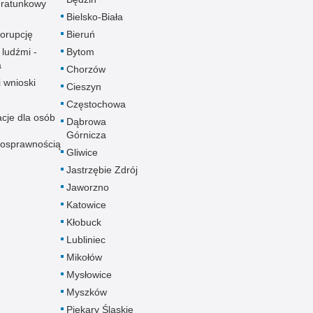
ratunkowy
Bielsko-Biała
korupcję
Bieruń
 ludźmi -
Bytom
a
Chorzów
i wnioski
Cieszyn
Częstochowa
acje dla osób
Dąbrowa
Górnicza
nosprawnością
Gliwice
Jastrzębie Zdrój
Jaworzno
Katowice
Kłobuck
Lubliniec
Mikołów
Mysłowice
Myszków
Piekary Śląskie