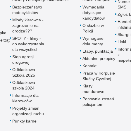
Numer 
Bezpieczeństwo
Wymagania
SMS
motocyklistów
dotyczące
Zgłoś 
kandydatów
Młody kierowca -
Handel
zagrożenie na
O służbie w
infolini
drodze???
Policji
upka
Skargi 
SPOTY - filmy -
Wymagane
erząt
Linki
do wykorzystania
dokumenty
Inform
dla wszystkich
Etapy, punktacja
z
Stop agresji
Aktualne przepisy
niepeł
drogowej
Kontakt
Odblaskowa
Praca w Korpusie
Szkoła 2025
Służby Cywilnej
Odblaskowa
Klasy
szkoła 2024
mundurowe
Informacje dla
Ponownie zostań
kierowców
policjantem
Projekty zmian
organizacji ruchu
Punkty karne