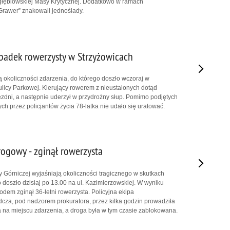
głębiowskiej Masy Krytycznej. Dodatkowo w ramach
Grawer” znakowali jednoślady.
padek rowerzysty w Strzyżowicach
ą okoliczności zdarzenia, do którego doszło wczoraj w
ulicy Parkowej. Kierujący rowerem z nieustalonych dotąd
jezdni, a następnie uderzył w przydrożny słup. Pomimo podjętych
ch przez policjantów życia 78-latka nie udało się uratować.
rogowy - zginął rowerzysta
y Górniczej wyjaśniają okoliczności tragicznego w skutkach
 doszło dzisiaj po 13.00 na ul. Kazimierzowskiej. W wyniku
dem zginął 36-letni rowerzysta. Policyjna ekipa
za, pod nadzorem prokuratora, przez kilka godzin prowadziła
ia na miejscu zdarzenia, a droga była w tym czasie zablokowana.