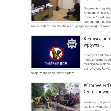
Do groźnie wyglądaj
Siemianowicach Śląs
rowerów 12-letniego
samego dnia policjanc
samochodem pomimo obowiązującego sądowego zakazu p
Kierowca potrą
wpływem...
Kolejny raz alkohol
niebezpiecznego zd
mężczyzna w stanie 
dla rowerów. Rowerzy
swoje zachowanie przed sądem.
#CzarnyAlertD
Czernichowie
Żywieccy policjanci
skutkach wypadku, 