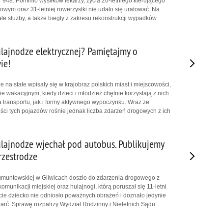
948. Pomimo wysiłków lekarzy, życia 26-letniego kierującego
ym oraz 31-letniej rowerzystki nie udało się uratować. Na
ałe służby, a także biegły z zakresu rekonstrukcji wypadków
lajnodze elektrycznej? Pamiętajmy o
ie!
e na stałe wpisały się w krajobraz polskich miast i miejscowości,
e wakacyjnym, kiedy dzieci i młodzież chętnie korzystają z nich
 transportu, jak i formy aktywnego wypoczynku. Wraz ze
ci tych pojazdów rośnie jednak liczba zdarzeń drogowych z ich
ulajnodze wjechał pod autobus. Publikujemy
rzestrodze
gmuntowskiej w Gliwicach doszło do zdarzenia drogowego z
munikacji miejskiej oraz hulajnogi, którą poruszał się 11-letni
cie dziecko nie odniosło poważnych obrażeń i doznało jedynie
rć. Sprawę rozpatrzy Wydział Rodzinny i Nieletnich Sądu