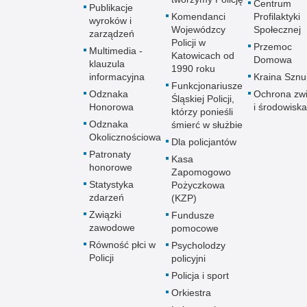
Centrum
Publikacje
Komendanci
Profilaktyki
wyroków i
Wojewódzcy
Społecznej
zarządzeń
Policji w
Przemoc
Multimedia -
Katowicach od
Domowa
klauzula
1990 roku
informacyjna
Kraina Szn
Funkcjonariusze
Odznaka
Ochrona zwi
Śląskiej Policji,
Honorowa
i środowiska
którzy ponieśli
Odznaka
śmierć w służbie
Okolicznościowa
Dla policjantów
Patronaty
Kasa
honorowe
Zapomogowo
Statystyka
Pożyczkowa
zdarzeń
(KZP)
Związki
Fundusze
zawodowe
pomocowe
Równość płci w
Psycholodzy
Policji
policyjni
Policja i sport
Orkiestra