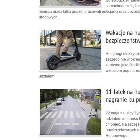
wojewódzkiej numer 
samochodem ciężarow
miejscu przez kilka godzin pracowali policjanci oraz pozost
drogowych.
Wakacje na hu
bezpieczeństw
Hulajnogi elektryczn
szczególnie w okresi
zarówno jako środka
wzrostem popularnoś
udziałem.
11-latek na h
nagranie ku p
22 maja na ulicy Zy
udziałem autobusu ko
chłopiec. Na szczęś
powierzchownych ota
Rejonowego.