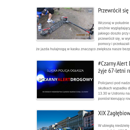
Przewrócił się
Wczoraj w południe 
groźnie wyglądający
jakiego doszło przy
przewrócił się, w wy
pomocy i przekazal
że jazda hulajnogą w kasku znacząco zwiększa nasze bez
#Czarny Alert
żyje 67-letni 
Policjanci pod nadz
skutkach wypadku d
13.30 w Ustroniu na
poniósł kierujący r
XIX Zagłębiow
W ubiegłą niedzielę