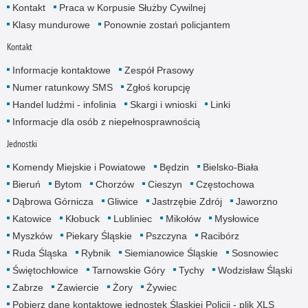
Kontakt
Praca w Korpusie Służby Cywilnej
Klasy mundurowe
Ponownie zostań policjantem
Kontakt
Informacje kontaktowe
Zespół Prasowy
Numer ratunkowy SMS
Zgłoś korupcję
Handel ludźmi - infolinia
Skargi i wnioski
Linki
Informacje dla osób z niepełnosprawnością
Jednostki
Komendy Miejskie i Powiatowe
Będzin
Bielsko-Biała
Bieruń
Bytom
Chorzów
Cieszyn
Częstochowa
Dąbrowa Górnicza
Gliwice
Jastrzębie Zdrój
Jaworzno
Katowice
Kłobuck
Lubliniec
Mikołów
Mysłowice
Myszków
Piekary Śląskie
Pszczyna
Racibórz
Ruda Śląska
Rybnik
Siemianowice Śląskie
Sosnowiec
Świętochłowice
Tarnowskie Góry
Tychy
Wodzisław Śląski
Zabrze
Zawiercie
Żory
Żywiec
Pobierz dane kontaktowe jednostek Śląskiej Policji - plik XLS