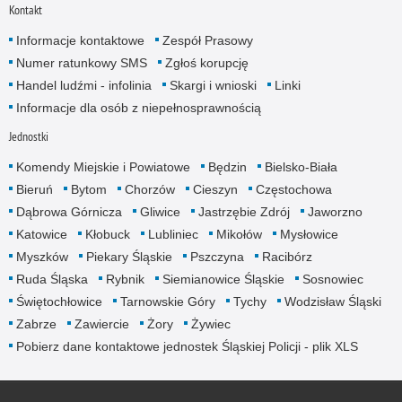
Kontakt
Informacje kontaktowe
Zespół Prasowy
Numer ratunkowy SMS
Zgłoś korupcję
Handel ludźmi - infolinia
Skargi i wnioski
Linki
Informacje dla osób z niepełnosprawnością
Jednostki
Komendy Miejskie i Powiatowe
Będzin
Bielsko-Biała
Bieruń
Bytom
Chorzów
Cieszyn
Częstochowa
Dąbrowa Górnicza
Gliwice
Jastrzębie Zdrój
Jaworzno
Katowice
Kłobuck
Lubliniec
Mikołów
Mysłowice
Myszków
Piekary Śląskie
Pszczyna
Racibórz
Ruda Śląska
Rybnik
Siemianowice Śląskie
Sosnowiec
Świętochłowice
Tarnowskie Góry
Tychy
Wodzisław Śląski
Zabrze
Zawiercie
Żory
Żywiec
Pobierz dane kontaktowe jednostek Śląskiej Policji - plik XLS