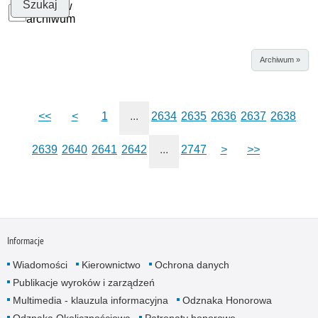
Szukaj w
archiwum
Archiwum »
<<
<
1
...
2634
2635
2636
2637
2638
2639
2640
2641
2642
...
2747
>
>>
Informacje
Wiadomości
Kierownictwo
Ochrona danych
Publikacje wyroków i zarządzeń
Multimedia - klauzula informacyjna
Odznaka Honorowa
Odznaka Okolicznościowa
Patronaty honorowe