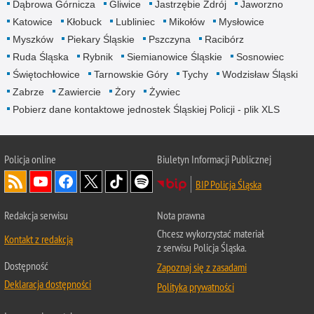
Dąbrowa Górnicza
Gliwice
Jastrzębie Zdrój
Jaworzno
Katowice
Kłobuck
Lubliniec
Mikołów
Mysłowice
Myszków
Piekary Śląskie
Pszczyna
Racibórz
Ruda Śląska
Rybnik
Siemianowice Śląskie
Sosnowiec
Świętochłowice
Tarnowskie Góry
Tychy
Wodzisław Śląski
Zabrze
Zawiercie
Żory
Żywiec
Pobierz dane kontaktowe jednostek Śląskiej Policji - plik XLS
Policja online
Biuletyn Informacji Publicznej
BIP Policja Śląska
Redakcja serwisu
Nota prawna
Chcesz wykorzystać materiał
Kontakt z redakcją
z serwisu Policja Śląska.
Dostępność
Zapoznaj się z zasadami
Deklaracja dostępności
Polityka prywatności