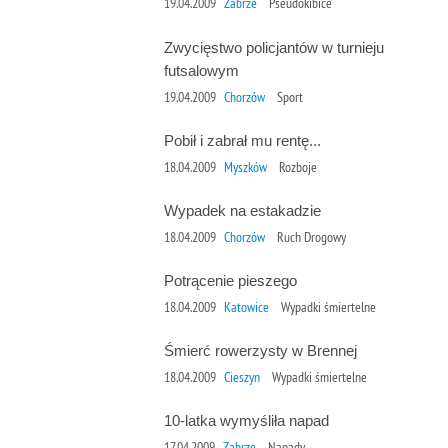
19.04.2009
Zabrze
Pseudokibice
Zwycięstwo policjantów w turnieju
futsalowym
19.04.2009
Chorzów
Sport
Pobił i zabrał mu rentę...
18.04.2009
Myszków
Rozboje
Wypadek na estakadzie
18.04.2009
Chorzów
Ruch Drogowy
Potrącenie pieszego
18.04.2009
Katowice
Wypadki śmiertelne
Śmierć rowerzysty w Brennej
18.04.2009
Cieszyn
Wypadki śmiertelne
10-latka wymyśliła napad
17.04.2009
Zabrze
Napady