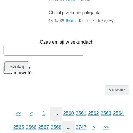
Chciał przekupić policjanta
17.04.2009
Bytom
Korupcja, Ruch Drogowy
Czas emisji w sekundach
Szukaj w
archiwum
Archiwum »
<<
<
1
...
2560
2561
2562
2563
2564
2565
2566
2567
2568
...
2747
>
>>