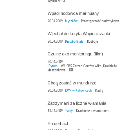
Wykroczenia
Wpadł hodowca marihuany
20.04.2009
Myszków
Przestępczość narkotykowa
Wjechał do koryta Wapieniczanki
20.04.2009
Bielsko-Biała
Rozboje
Czujne oko monitoringu (film)
20.04.2009
Bytom
WA CBŚ Zarząd Gorzów Wlkp., Kradzieże
kieszonkowe
Chcą zostać w mundurze
20.04.2009
KWP w Katowicach
Kadry
Zatrzymani za liczne włamania
19.04.2009
Tychy
Kradzieże z włamaniem
Po derbach