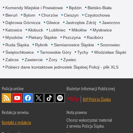
Komendy Miejskie i Powiatowe
Będzin
Bielsko-Biała
Bieruń
Bytom
Chorzów
Cieszyn
Częstochowa
Dąbrowa Górnicza
Gliwice
Jastrzębie Zdrój
Jaworzno
Katowice
Kłobuck
Lubliniec
Mikołów
Mysłowice
Myszków
Piekary Śląskie
Pszczyna
Racibórz
Ruda Śląska
Rybnik
Siemianowice Śląskie
Sosnowiec
Świętochłowice
Tarnowskie Góry
Tychy
Wodzisław Śląski
Zabrze
Zawiercie
Żory
Żywiec
Pobierz dane kontaktowe jednostek Śląskiej Policji - plik XLS
Policja online
Biuletyn Informacji Publicznej
BIP Policja Śląska
Redakcja serwisu
Nota prawna
Chcesz wykorzystać materiał
Kontakt z redakcją
z serwisu Policja Śląska.