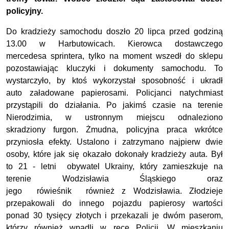
policyjny.
Do kradzieży samochodu doszło 20 lipca przed godziną
13.00 w Harbutowicach. Kierowca dostawczego
mercedesa sprintera, tylko na moment wszedł do sklepu
pozostawiając kluczyki i dokumenty samochodu. To
wystarczyło, by ktoś wykorzystał sposobność i ukradł
auto załadowane papierosami. Policjanci natychmiast
przystąpili do działania. Po jakimś czasie na terenie
Nierodzimia, w ustronnym miejscu odnaleziono
skradziony furgon. Żmudna, policyjna praca wkrótce
przyniosła efekty. Ustalono i zatrzymano najpierw dwie
osoby, które jak się okazało dokonały kradzieży auta. Był
to 21 - letni obywatel Ukrainy, który zamieszkuje na
terenie Wodzisławia Śląskiego oraz
jego rówieśnik również z Wodzisławia. Złodzieje
przepakowali do innego pojazdu papierosy wartości
ponad 30 tysięcy złotych i przekazali je dwóm paserom,
którzy również wpadli w ręce Policji. W mieszkaniu