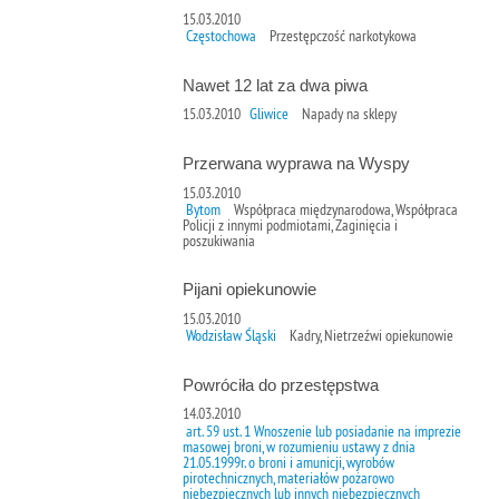
15.03.2010
Częstochowa
Przestępczość narkotykowa
Nawet 12 lat za dwa piwa
15.03.2010
Gliwice
Napady na sklepy
Przerwana wyprawa na Wyspy
15.03.2010
Bytom
Współpraca międzynarodowa, Współpraca
Policji z innymi podmiotami, Zaginięcia i
poszukiwania
Pijani opiekunowie
15.03.2010
Wodzisław Śląski
Kadry, Nietrzeźwi opiekunowie
Powróciła do przestępstwa
14.03.2010
art. 59 ust. 1 Wnoszenie lub posiadanie na imprezie
masowej broni, w rozumieniu ustawy z dnia
21.05.1999r. o broni i amunicji, wyrobów
pirotechnicznych, materiałów pożarowo
niebezpiecznych lub innych niebezpiecznych