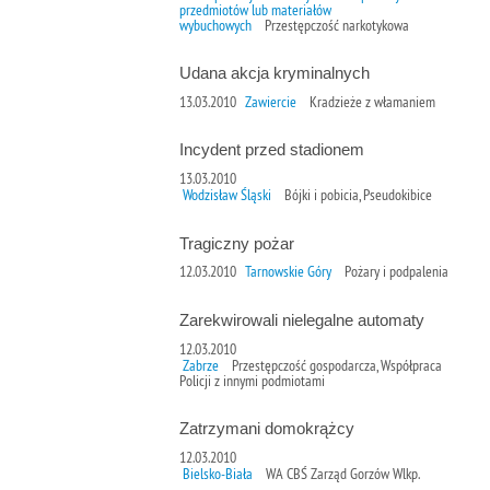
przedmiotów lub materiałów
wybuchowych
Przestępczość narkotykowa
Udana akcja kryminalnych
13.03.2010
Zawiercie
Kradzieże z włamaniem
Incydent przed stadionem
13.03.2010
Wodzisław Śląski
Bójki i pobicia, Pseudokibice
Tragiczny pożar
12.03.2010
Tarnowskie Góry
Pożary i podpalenia
Zarekwirowali nielegalne automaty
12.03.2010
Zabrze
Przestępczość gospodarcza, Współpraca
Policji z innymi podmiotami
Zatrzymani domokrążcy
12.03.2010
Bielsko-Biała
WA CBŚ Zarząd Gorzów Wlkp.