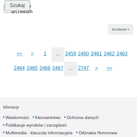
Szukaj w
archiwum
Archiwum »
<<
<
1
...
2459
2460
2461
2462
2463
2464
2465
2466
2467
...
2747
>
>>
Informacje
Wiadomości
Kierownictwo
Ochrona danych
Publikacje wyroków i zarządzeń
Multimedia - klauzula informacyjna
Odznaka Honorowa