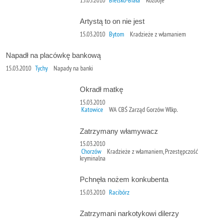
Artystą to on nie jest
15.03.2010
Bytom
Kradzieże z włamaniem
Napadł na placówkę bankową
15.03.2010
Tychy
Napady na banki
Okradł matkę
15.03.2010
Katowice
WA CBŚ Zarząd Gorzów Wlkp.
Zatrzymany włamywacz
15.03.2010
Chorzów
Kradzieże z włamaniem, Przestępczość
kryminalna
Pchnęła nożem konkubenta
15.03.2010
Racibórz
Zatrzymani narkotykowi dilerzy