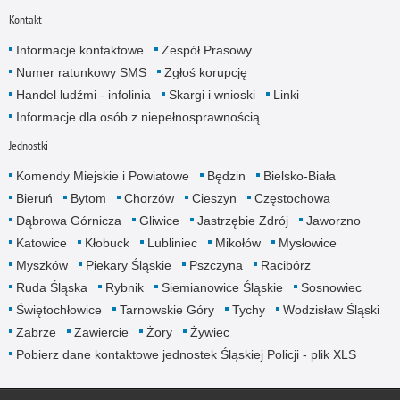
Kontakt
Informacje kontaktowe
Zespół Prasowy
Numer ratunkowy SMS
Zgłoś korupcję
Handel ludźmi - infolinia
Skargi i wnioski
Linki
Informacje dla osób z niepełnosprawnością
Jednostki
Komendy Miejskie i Powiatowe
Będzin
Bielsko-Biała
Bieruń
Bytom
Chorzów
Cieszyn
Częstochowa
Dąbrowa Górnicza
Gliwice
Jastrzębie Zdrój
Jaworzno
Katowice
Kłobuck
Lubliniec
Mikołów
Mysłowice
Myszków
Piekary Śląskie
Pszczyna
Racibórz
Ruda Śląska
Rybnik
Siemianowice Śląskie
Sosnowiec
Świętochłowice
Tarnowskie Góry
Tychy
Wodzisław Śląski
Zabrze
Zawiercie
Żory
Żywiec
Pobierz dane kontaktowe jednostek Śląskiej Policji - plik XLS