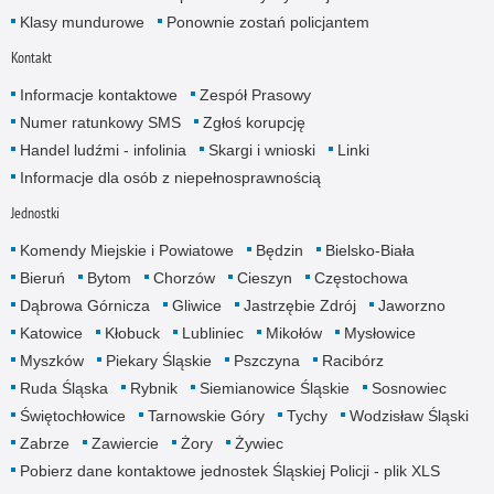
Klasy mundurowe
Ponownie zostań policjantem
Kontakt
Informacje kontaktowe
Zespół Prasowy
Numer ratunkowy SMS
Zgłoś korupcję
Handel ludźmi - infolinia
Skargi i wnioski
Linki
Informacje dla osób z niepełnosprawnością
Jednostki
Komendy Miejskie i Powiatowe
Będzin
Bielsko-Biała
Bieruń
Bytom
Chorzów
Cieszyn
Częstochowa
Dąbrowa Górnicza
Gliwice
Jastrzębie Zdrój
Jaworzno
Katowice
Kłobuck
Lubliniec
Mikołów
Mysłowice
Myszków
Piekary Śląskie
Pszczyna
Racibórz
Ruda Śląska
Rybnik
Siemianowice Śląskie
Sosnowiec
Świętochłowice
Tarnowskie Góry
Tychy
Wodzisław Śląski
Zabrze
Zawiercie
Żory
Żywiec
Pobierz dane kontaktowe jednostek Śląskiej Policji - plik XLS