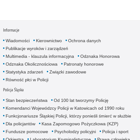
Informacje
Wiadomości
Kierownictwo
Ochrona danych
Publikacje wyroków i zarządzeń
Multimedia - klauzula informacyjna
Odznaka Honorowa
Odznaka Okolicznościowa
Patronaty honorowe
Statystyka zdarzeń
Związki zawodowe
Równość płci w Policji
Policja Śląska
Stan bezpieczeństwa
Od 100 lat tworzymy Policję
Komendanci Wojewódzcy Policji w Katowicach od 1990 roku
Funkcjonariusze Śląskiej Policji, którzy ponieśli śmierć w służbie
Dla policjantów
Kasa Zapomogowo Pożyczkowa (KZP)
Fundusze pomocowe
Psycholodzy policyjni
Policja i sport
Orkiestra
Laboratorium Kryminalistyczne
Prawa człowieka