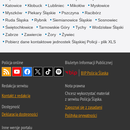
Katowice
Kłobuck
Lubliniec
Mikołów
Mysłowice
Myszków
Piekary Śląskie
Pszczyna
Racibórz
Ruda Śląska
Rybnik
Siemianowice Śląskie
Sosnowiec
Świętochłowice
Tarnowskie Góry
Tychy
Wodzisław Śląski
Zabrze
Zawiercie
Żory
Żywiec
Pobierz dane kontaktowe jednostek Śląskiej Policji - plik XLS
Policja online
Biuletyn Informacji Publicznej
BIP Policja Śląska
Redakcja serwisu
Nota prawna
Chcesz wykorzystać materiał
Kontakt z redakcją
z serwisu Policja Śląska.
Dostępność
Zapoznaj się z zasadami
Deklaracja dostępności
Polityka prywatności
Inne wersje portalu