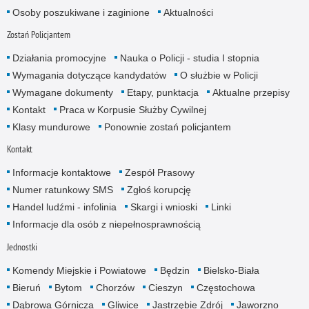
Osoby poszukiwane i zaginione
Aktualności
Zostań Policjantem
Działania promocyjne
Nauka o Policji - studia I stopnia
Wymagania dotyczące kandydatów
O służbie w Policji
Wymagane dokumenty
Etapy, punktacja
Aktualne przepisy
Kontakt
Praca w Korpusie Służby Cywilnej
Klasy mundurowe
Ponownie zostań policjantem
Kontakt
Informacje kontaktowe
Zespół Prasowy
Numer ratunkowy SMS
Zgłoś korupcję
Handel ludźmi - infolinia
Skargi i wnioski
Linki
Informacje dla osób z niepełnosprawnością
Jednostki
Komendy Miejskie i Powiatowe
Będzin
Bielsko-Biała
Bieruń
Bytom
Chorzów
Cieszyn
Częstochowa
Dąbrowa Górnicza
Gliwice
Jastrzębie Zdrój
Jaworzno