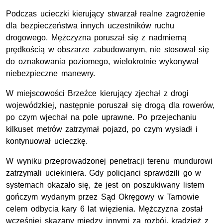
Podczas ucieczki kierujący stwarzał realne zagrożenie
dla bezpieczeństwa innych uczestników ruchu
drogowego. Mężczyzna poruszał się z nadmierną
prędkością w obszarze zabudowanym, nie stosował się
do oznakowania poziomego, wielokrotnie wykonywał
niebezpieczne manewry.
W miejscowości Brzeźce kierujący zjechał z drogi
wojewódzkiej, następnie poruszał się drogą dla rowerów,
po czym wjechał na pole uprawne. Po przejechaniu
kilkuset metrów zatrzymał pojazd, po czym wysiadł i
kontynuował ucieczkę.
W wyniku przeprowadzonej penetracji terenu mundurowi
zatrzymali uciekiniera. Gdy policjanci sprawdzili go w
systemach okazało się, że jest on poszukiwany listem
gończym wydanym przez Sąd Okręgowy w Tarnowie
celem odbycia kary 6 lat więzienia. Mężczyzna został
wcześniej skazany między innymi za rozbój, kradzież z