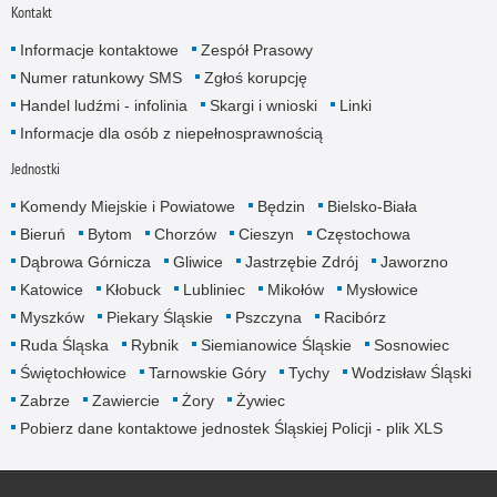
Kontakt
Informacje kontaktowe
Zespół Prasowy
Numer ratunkowy SMS
Zgłoś korupcję
Handel ludźmi - infolinia
Skargi i wnioski
Linki
Informacje dla osób z niepełnosprawnością
Jednostki
Komendy Miejskie i Powiatowe
Będzin
Bielsko-Biała
Bieruń
Bytom
Chorzów
Cieszyn
Częstochowa
Dąbrowa Górnicza
Gliwice
Jastrzębie Zdrój
Jaworzno
Katowice
Kłobuck
Lubliniec
Mikołów
Mysłowice
Myszków
Piekary Śląskie
Pszczyna
Racibórz
Ruda Śląska
Rybnik
Siemianowice Śląskie
Sosnowiec
Świętochłowice
Tarnowskie Góry
Tychy
Wodzisław Śląski
Zabrze
Zawiercie
Żory
Żywiec
Pobierz dane kontaktowe jednostek Śląskiej Policji - plik XLS