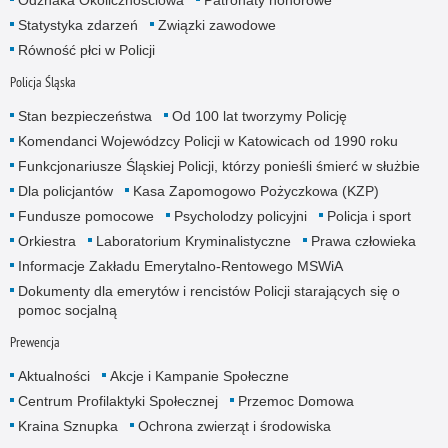
Odznaka Okolicznościowa
Patronaty honorowe
Statystyka zdarzeń
Związki zawodowe
Równość płci w Policji
Policja Śląska
Stan bezpieczeństwa
Od 100 lat tworzymy Policję
Komendanci Wojewódzcy Policji w Katowicach od 1990 roku
Funkcjonariusze Śląskiej Policji, którzy ponieśli śmierć w służbie
Dla policjantów
Kasa Zapomogowo Pożyczkowa (KZP)
Fundusze pomocowe
Psycholodzy policyjni
Policja i sport
Orkiestra
Laboratorium Kryminalistyczne
Prawa człowieka
Informacje Zakładu Emerytalno-Rentowego MSWiA
Dokumenty dla emerytów i rencistów Policji starających się o
pomoc socjalną
Prewencja
Aktualności
Akcje i Kampanie Społeczne
Centrum Profilaktyki Społecznej
Przemoc Domowa
Kraina Sznupka
Ochrona zwierząt i środowiska