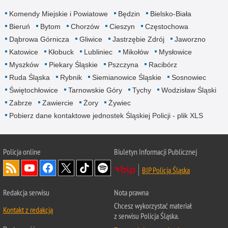
Komendy Miejskie i Powiatowe
Będzin
Bielsko-Biała
Bieruń
Bytom
Chorzów
Cieszyn
Częstochowa
Dąbrowa Górnicza
Gliwice
Jastrzębie Zdrój
Jaworzno
Katowice
Kłobuck
Lubliniec
Mikołów
Mysłowice
Myszków
Piekary Śląskie
Pszczyna
Racibórz
Ruda Śląska
Rybnik
Siemianowice Śląskie
Sosnowiec
Świętochłowice
Tarnowskie Góry
Tychy
Wodzisław Śląski
Zabrze
Zawiercie
Żory
Żywiec
Pobierz dane kontaktowe jednostek Śląskiej Policji - plik XLS
Policja online
Biuletyn Informacji Publicznej
BIP Policja Śląska
Redakcja serwisu
Nota prawna
Chcesz wykorzystać materiał
Kontakt z redakcją
z serwisu Policja Śląska.