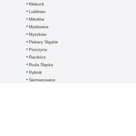
Kłobuck
Lubliniec
Mikołów
Mysłowice
Myszków
Piekary Śląskie
Pszczyna
Racibórz
Ruda Śląska
Rybnik
Siemianowice
Śląskie
Sosnowiec
Świętochłowice
Tarnowskie Góry
Tychy
Wodzisław Śląski
Zabrze