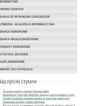
EROWNICTWO
HRONA DANYCH
BLIKACJE WYROKÓW I ZARZĄDZEŃ
LTIMEDIA - KLAUZULA INFORMACYJNA
ZNAKA HONOROWA
ZNAKA OKOLICZNOŚCIOWA
TRONATY HONOROWE
ATYSTYKA ZDARZEŃ
IĄZKI ZAWODOWE
WNOŚĆ PŁCI W POLICJI
Najczęściej czytane
23. rocznica pamięci sierżanta Grzegorza Załogi
Niebezpieczny finał jazdy. Nietrzeźwy kierujący uderzył pojazdem w obiekt Komendy Miejskiej Policji w Rybniku
16-latek po alkoholu przewoził pasażera na hulajnodze elektrycznej
Zaatakowała kierowcę. Została zatrzymana
Ponad 4 promile za kierownicą ciężarówki. Obywatel Białorusi usłyszał wyrok już następnego dnia