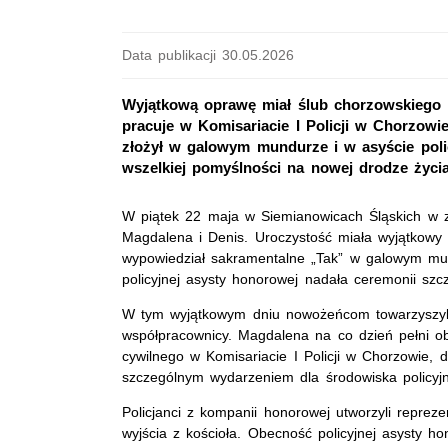
Data publikacji 30.05.2026
Wyjątkową oprawę miał ślub chorzowskiego p
pracuje w Komisariacie I Policji w Chorzowi
złożył w galowym mundurze i w asyście pol
wszelkiej pomyślności na nowej drodze życia
W piątek 22 maja w Siemianowicach Śląskich w z
Magdalena i Denis. Uroczystość miała wyjątkowy i
wypowiedział sakramentalne „Tak” w galowym mu
policyjnej asysty honorowej nadała ceremonii sz
W tym wyjątkowym dniu nowożeńcom towarzyszyli n
współpracownicy. Magdalena na co dzień pełni o
cywilnego w Komisariacie I Policji w Chorzowie, d
szczególnym wydarzeniem dla środowiska policyj
Policjanci z kompanii honorowej utworzyli reprez
wyjścia z kościoła. Obecność policyjnej asysty h