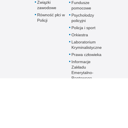
Związki
Fundusze
zawodowe
pomocowe
Równość płci w
Psycholodzy
Policji
policyjni
Policja i sport
Orkiestra
Laboratorium
Kryminalistyczne
Prawa człowieka
Informacje
Zakładu
Emerytalno-
Rentowego
MSWiA
Dokumenty dla
emerytów i
rencistów Policji
starających się o
pomoc socjalną