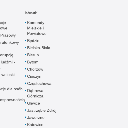
Jednostki
acje
Komendy
towe
Miejskie i
Powiatowe
 Prasowy
Będzin
ratunkowy
Bielsko-Biała
korupcję
Bieruń
 ludźmi -
Bytom
a
Chorzów
i wnioski
Cieszyn
Częstochowa
acje dla osób
Dąbrowa
Górnicza
nosprawnością
Gliwice
Jastrzębie Zdrój
Jaworzno
Katowice