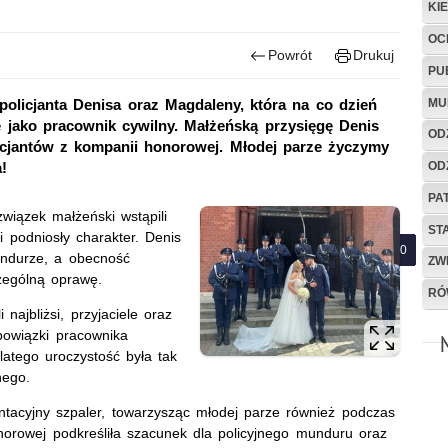
KI
OC
Powrót
Drukuj
PU
MU
olicjanta Denisa oraz Magdaleny, która na co dzień
e jako pracownik cywilny. Małżeńską przysięgę Denis
OD
icjantów z kompanii honorowej. Młodej parze życzymy
OD
!
PA
wiązek małżeński wstąpili
ST
 podniosły charakter. Denis
ndurze, a obecność
ZW
czególną oprawę.
RÓ
ajbliżsi, przyjaciele oraz
bowiązki pracownika
latego uroczystość była tak
nego.
entacyjny szpaler, towarzysząc młodej parze również podczas
onorowej podkreśliła szacunek dla policyjnego munduru oraz