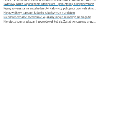
Światowy Dzień Zapobiegania Utonięciom – pamiętajmy o bezpieczeństwie nad wodą
Pijany rowerzysta na autostradzie A4. Katowiccy policjanci przerwali skrajnie niebezpieczną jazdę
Nieprawidłowy transport ładunku zakończył się mandatem
Nieodpowiedzialne zachowanie kajakarzy mogło zakończyć się tragedią
Kierując z trzema zakazami spowodował kolizję. Został tymczasowo aresztowany