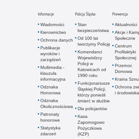
Informacje
Policja Śląska
Prewencja
Wiadomości
Stan
Aktualności
bezpieczeństwa
Kierownictwo
Akcje i Kam
Od 100 lat
Społeczne
Ochrona danych
tworzymy Policję
Centrum
Publikacje
Komendanci
Profilaktyki
wyroków i
Wojewódzcy
Społecznej
zarządzeń
Policji w
Przemoc
Multimedia -
Katowicach od
Domowa
klauzula
1990 roku
informacyjna
Kraina Szn
Funkcjonariusze
Odznaka
Ochrona zwi
Śląskiej Policji,
Honorowa
i środowiska
którzy ponieśli
Odznaka
śmierć w służbie
Okolicznościowa
Dla policjantów
Patronaty
Kasa
honorowe
Zapomogowo
Statystyka
Pożyczkowa
zdarzeń
(KZP)