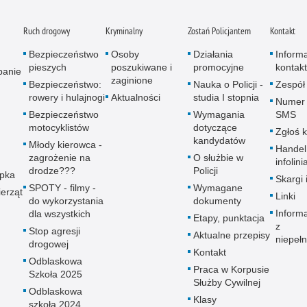
Ruch drogowy
Kryminalny
Zostań Policjantem
Kontakt
Bezpieczeństwo
Osoby
Działania
Inform
pieszych
poszukiwane i
promocyjne
kontak
panie
zaginione
Bezpieczeństwo:
Nauka o Policji -
Zespół
rowery i hulajnogi
Aktualności
studia I stopnia
Numer 
Bezpieczeństwo
Wymagania
SMS
motocyklistów
dotyczące
Zgłoś 
kandydatów
Młody kierowca -
Handel
zagrożenie na
O służbie w
infolini
drodze???
Policji
upka
Skargi 
SPOTY - filmy -
Wymagane
erząt
Linki
do wykorzystania
dokumenty
Inform
dla wszystkich
Etapy, punktacja
z
Stop agresji
Aktualne przepisy
niepeł
drogowej
Kontakt
Odblaskowa
Praca w Korpusie
Szkoła 2025
Służby Cywilnej
Odblaskowa
Klasy
szkoła 2024