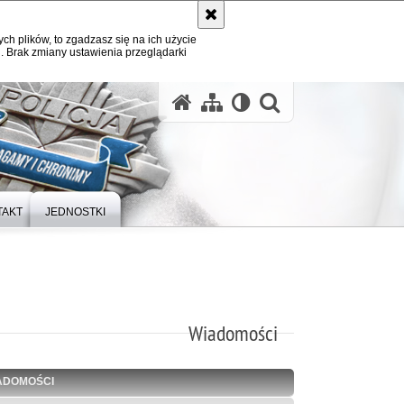
ych plików, to zgadzasz się na ich użycie
. Brak zmiany ustawienia przeglądarki
otwórz wysz
TAKT
JEDNOSTKI
Wiadomości
ADOMOŚCI