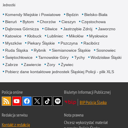
Jednostki
Komendy Miejskie i Powiatowe
Będzin
Bielsko-Biała
Bieruń
Bytom
Chorzów
Cieszyn
Częstochowa
Dąbrowa Górnicza
Gliwice
Jastrzębie Zdrój
Jaworzno
Katowice
Kłobuck
Lubliniec
Mikołów
Mysłowice
Myszków
Piekary Śląskie
Pszczyna
Racibórz
Ruda Śląska
Rybnik
Siemianowice Śląskie
Sosnowiec
Świętochłowice
Tarnowskie Góry
Tychy
Wodzisław Śląski
Zabrze
Zawiercie
Żory
Żywiec
Pobierz dane kontaktowe jednostek Śląskiej Policji - plik XLS
Policja online
Biuletyn Informacji Publicznej
BIP Policja Śląska
Redakcja serwisu
Nota prawna
Chcesz wykorzystać materiał
Kontakt z redakcją