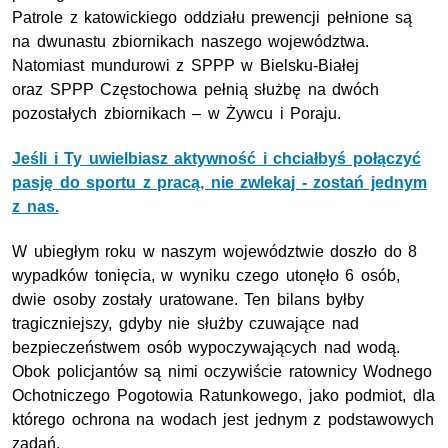
Patrole z katowickiego oddziału prewencji pełnione są
na dwunastu zbiornikach naszego województwa.
Natomiast mundurowi z SPPP w Bielsku-Białej
oraz SPPP Częstochowa pełnią służbę na dwóch
pozostałych zbiornikach – w Żywcu i Poraju.
Jeśli i Ty uwielbiasz aktywność i chciałbyś połączyć
pasję do sportu z pracą, nie zwlekaj - zostań jednym
z nas.
W ubiegłym roku w naszym województwie doszło do 8
wypadków tonięcia, w wyniku czego utonęło 6 osób,
dwie osoby zostały uratowane. Ten bilans byłby
tragiczniejszy, gdyby nie służby czuwające nad
bezpieczeństwem osób wypoczywających nad wodą.
Obok policjantów są nimi oczywiście ratownicy Wodnego
Ochotniczego Pogotowia Ratunkowego, jako podmiot, dla
którego ochrona na wodach jest jednym z podstawowych
zadań.