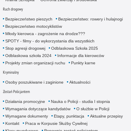
Ruch drogowy
Bezpieczeństwo pieszych
Bezpieczeństwo: rowery i hulajnogi
Bezpieczeństwo motocyklistów
Młody kierowca - zagrożenie na drodze???
SPOTY - filmy - do wykorzystania dla wszystkich
Stop agresji drogowej
Odblaskowa Szkoła 2025
Odblaskowa szkoła 2024
Informacje dla kierowców
Projekty zmian organizacji ruchu
Punkty karne
Kryminalny
Osoby poszukiwane i zaginione
Aktualności
Zostań Policjantem
Działania promocyjne
Nauka o Policji - studia I stopnia
Wymagania dotyczące kandydatów
O służbie w Policji
Wymagane dokumenty
Etapy, punktacja
Aktualne przepisy
Kontakt
Praca w Korpusie Służby Cywilnej
Klasy mundurowe
Ponownie zostań policjantem