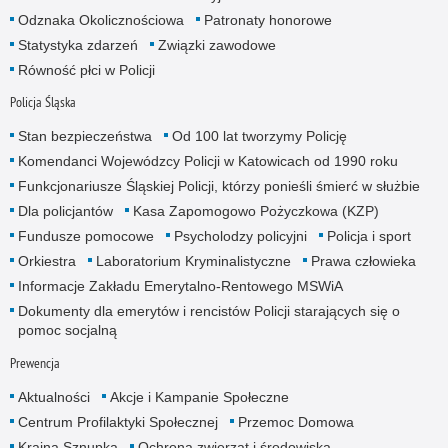
Odznaka Okolicznościowa
Patronaty honorowe
Statystyka zdarzeń
Związki zawodowe
Równość płci w Policji
Policja Śląska
Stan bezpieczeństwa
Od 100 lat tworzymy Policję
Komendanci Wojewódzcy Policji w Katowicach od 1990 roku
Funkcjonariusze Śląskiej Policji, którzy ponieśli śmierć w służbie
Dla policjantów
Kasa Zapomogowo Pożyczkowa (KZP)
Fundusze pomocowe
Psycholodzy policyjni
Policja i sport
Orkiestra
Laboratorium Kryminalistyczne
Prawa człowieka
Informacje Zakładu Emerytalno-Rentowego MSWiA
Dokumenty dla emerytów i rencistów Policji starających się o
pomoc socjalną
Prewencja
Aktualności
Akcje i Kampanie Społeczne
Centrum Profilaktyki Społecznej
Przemoc Domowa
Kraina Sznupka
Ochrona zwierząt i środowiska