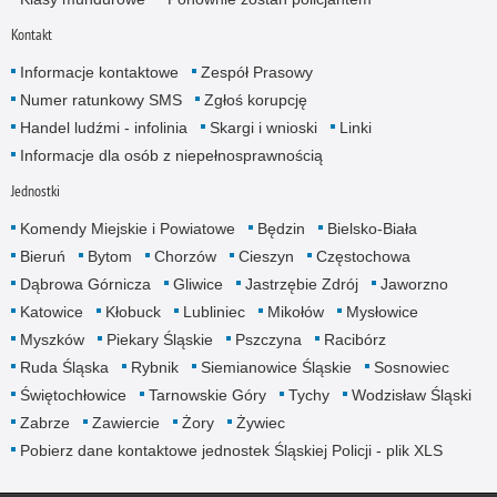
Kontakt
Informacje kontaktowe
Zespół Prasowy
Numer ratunkowy SMS
Zgłoś korupcję
Handel ludźmi - infolinia
Skargi i wnioski
Linki
Informacje dla osób z niepełnosprawnością
Jednostki
Komendy Miejskie i Powiatowe
Będzin
Bielsko-Biała
Bieruń
Bytom
Chorzów
Cieszyn
Częstochowa
Dąbrowa Górnicza
Gliwice
Jastrzębie Zdrój
Jaworzno
Katowice
Kłobuck
Lubliniec
Mikołów
Mysłowice
Myszków
Piekary Śląskie
Pszczyna
Racibórz
Ruda Śląska
Rybnik
Siemianowice Śląskie
Sosnowiec
Świętochłowice
Tarnowskie Góry
Tychy
Wodzisław Śląski
Zabrze
Zawiercie
Żory
Żywiec
Pobierz dane kontaktowe jednostek Śląskiej Policji - plik XLS