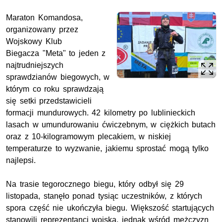
Maraton Komandosa,
organizowany przez
Wojskowy Klub
Biegacza "Meta" to jeden z
najtrudniejszych
sprawdzianów biegowych, w
którym co roku sprawdzają
się setki przedstawicieli
formacji mundurowych. 42 kilometry po lublinieckich
lasach w umundurowaniu ćwiczebnym, w ciężkich butach
oraz z 10-kilogramowym plecakiem, w niskiej
temperaturze to wyzwanie, jakiemu sprostać mogą tylko
najlepsi.
Na trasie tegorocznego biegu, który odbył się 29
listopada, stanęło ponad tysiąc uczestników, z których
spora część nie ukończyła biegu. Większość startujących
stanowili reprezentanci wojska, jednak wśród mężczyzn