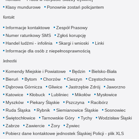
Klasy mundurowe
Ponownie zostań policjantem
Kontakt
Informacje kontaktowe
Zespół Prasowy
Numer ratunkowy SMS
Zgłoś korupcję
Handel ludźmi - infolinia
Skargi i wnioski
Linki
Informacje dla osób z niepełnosprawnością
Jednostki
Komendy Miejskie i Powiatowe
Będzin
Bielsko-Biała
Bieruń
Bytom
Chorzów
Cieszyn
Częstochowa
Dąbrowa Górnicza
Gliwice
Jastrzębie Zdrój
Jaworzno
Katowice
Kłobuck
Lubliniec
Mikołów
Mysłowice
Myszków
Piekary Śląskie
Pszczyna
Racibórz
Ruda Śląska
Rybnik
Siemianowice Śląskie
Sosnowiec
Świętochłowice
Tarnowskie Góry
Tychy
Wodzisław Śląski
Zabrze
Zawiercie
Żory
Żywiec
Pobierz dane kontaktowe jednostek Śląskiej Policji - plik XLS