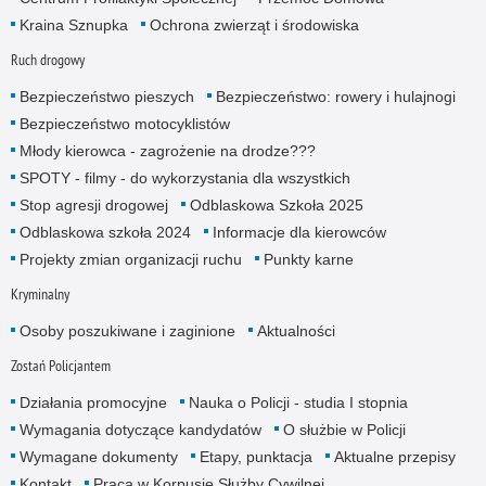
Kraina Sznupka
Ochrona zwierząt i środowiska
Ruch drogowy
Bezpieczeństwo pieszych
Bezpieczeństwo: rowery i hulajnogi
Bezpieczeństwo motocyklistów
Młody kierowca - zagrożenie na drodze???
SPOTY - filmy - do wykorzystania dla wszystkich
Stop agresji drogowej
Odblaskowa Szkoła 2025
Odblaskowa szkoła 2024
Informacje dla kierowców
Projekty zmian organizacji ruchu
Punkty karne
Kryminalny
Osoby poszukiwane i zaginione
Aktualności
Zostań Policjantem
Działania promocyjne
Nauka o Policji - studia I stopnia
Wymagania dotyczące kandydatów
O służbie w Policji
Wymagane dokumenty
Etapy, punktacja
Aktualne przepisy
Kontakt
Praca w Korpusie Służby Cywilnej