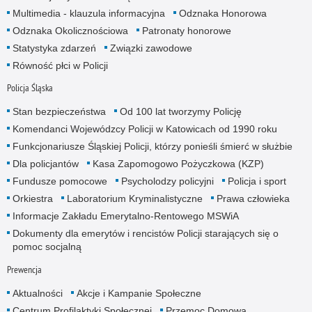
Multimedia - klauzula informacyjna
Odznaka Honorowa
Odznaka Okolicznościowa
Patronaty honorowe
Statystyka zdarzeń
Związki zawodowe
Równość płci w Policji
Policja Śląska
Stan bezpieczeństwa
Od 100 lat tworzymy Policję
Komendanci Wojewódzcy Policji w Katowicach od 1990 roku
Funkcjonariusze Śląskiej Policji, którzy ponieśli śmierć w służbie
Dla policjantów
Kasa Zapomogowo Pożyczkowa (KZP)
Fundusze pomocowe
Psycholodzy policyjni
Policja i sport
Orkiestra
Laboratorium Kryminalistyczne
Prawa człowieka
Informacje Zakładu Emerytalno-Rentowego MSWiA
Dokumenty dla emerytów i rencistów Policji starających się o
pomoc socjalną
Prewencja
Aktualności
Akcje i Kampanie Społeczne
Centrum Profilaktyki Społecznej
Przemoc Domowa