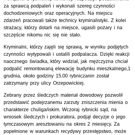
za sprawcą podpaleń i
wykonali szereg czynności
dochodzeniowych
oraz operacyjnych.
Na miejscu
zdarz
eń
pracowali
także
technicy kryminalistyki.
Z kole
i
s
trażacy, którzy dotarli na miejsce, ugasili pożar
y i na
szczęście nikomu nic się nie stało.
Kryminalni, którzy zajęli się sprawą,
w wyniku podjętych
czynności wytypowali i
ustalili
podpalacza.
D
zięki reakcji
naocznego świadka, który widział, jak mężczyzna chciał
podpalić remontowaną elewację budynku mieszkalnego,1
grudnia, oko
ł
o godziny 15.00
rybniczanin
został
zatrzymany przy ulicy Orzepowickiej.
Zebrany przez śledczych materiał dowodowy pozwolił
przedstawić podejrzanemu zarzuty zniszczenia mienia
o
charakterze chuligańskim.
Wczoraj rybnicki sąd, na
wniosek śledczych i prokuratora, podjął decyzje o jego
tymczasowym aresztowaniu
na okres 2 miesięcy.
Za
popełnione w warunkach recydywy
przestępstwo, może