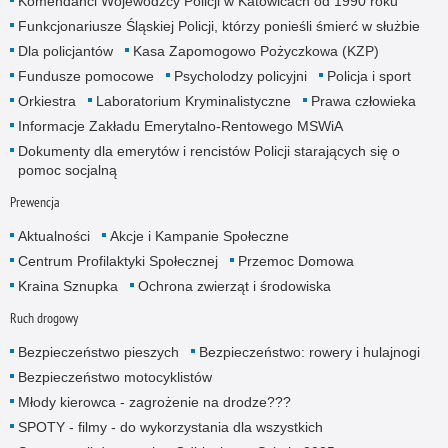
Komendanci Wojewódzcy Policji w Katowicach od 1990 roku
Funkcjonariusze Śląskiej Policji, którzy ponieśli śmierć w służbie
Dla policjantów
Kasa Zapomogowo Pożyczkowa (KZP)
Fundusze pomocowe
Psycholodzy policyjni
Policja i sport
Orkiestra
Laboratorium Kryminalistyczne
Prawa człowieka
Informacje Zakładu Emerytalno-Rentowego MSWiA
Dokumenty dla emerytów i rencistów Policji starających się o
pomoc socjalną
Prewencja
Aktualności
Akcje i Kampanie Społeczne
Centrum Profilaktyki Społecznej
Przemoc Domowa
Kraina Sznupka
Ochrona zwierząt i środowiska
Ruch drogowy
Bezpieczeństwo pieszych
Bezpieczeństwo: rowery i hulajnogi
Bezpieczeństwo motocyklistów
Młody kierowca - zagrożenie na drodze???
SPOTY - filmy - do wykorzystania dla wszystkich