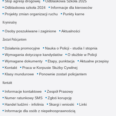
Stop agresji drogowej
Odblaskowa Szkoła 2025
Odblaskowa szkoła 2024
Informacje dla kierowców
Projekty zmian organizacji ruchu
Punkty karne
Kryminalny
Osoby poszukiwane i zaginione
Aktualności
Zostań Policjantem
Działania promocyjne
Nauka o Policji - studia I stopnia
Wymagania dotyczące kandydatów
O służbie w Policji
Wymagane dokumenty
Etapy, punktacja
Aktualne przepisy
Kontakt
Praca w Korpusie Służby Cywilnej
Klasy mundurowe
Ponownie zostań policjantem
Kontakt
Informacje kontaktowe
Zespół Prasowy
Numer ratunkowy SMS
Zgłoś korupcję
Handel ludźmi - infolinia
Skargi i wnioski
Linki
Informacje dla osób z niepełnosprawnością