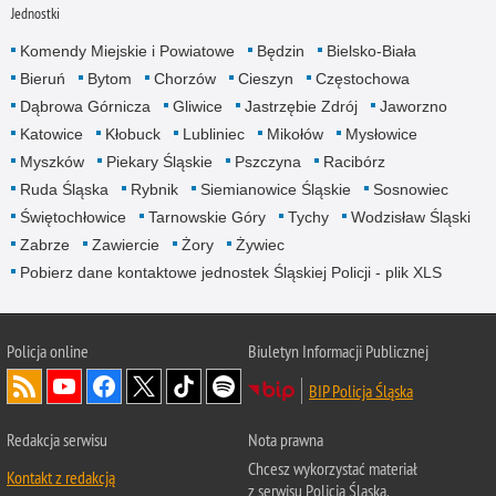
Jednostki
Komendy Miejskie i Powiatowe
Będzin
Bielsko-Biała
Bieruń
Bytom
Chorzów
Cieszyn
Częstochowa
Dąbrowa Górnicza
Gliwice
Jastrzębie Zdrój
Jaworzno
Katowice
Kłobuck
Lubliniec
Mikołów
Mysłowice
Myszków
Piekary Śląskie
Pszczyna
Racibórz
Ruda Śląska
Rybnik
Siemianowice Śląskie
Sosnowiec
Świętochłowice
Tarnowskie Góry
Tychy
Wodzisław Śląski
Zabrze
Zawiercie
Żory
Żywiec
Pobierz dane kontaktowe jednostek Śląskiej Policji - plik XLS
Policja online
Biuletyn Informacji Publicznej
BIP Policja Śląska
Redakcja serwisu
Nota prawna
Chcesz wykorzystać materiał
Kontakt z redakcją
z serwisu Policja Śląska.