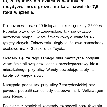
to, że rybniczanin działał w warunkach
recydywy, może grozić mu kara nawet do 7,5
roku więzienia.
Do pożarów doszło
29
listopada, około godziny 22.00 w
Rybniku przy ulicy Orzepowickiej. Jak się okazało
mężczyna podpalił wiatę śmietnikową o wartości 45
tysięcy złotych. Zniszczeniu uległy także dwa samochody
oso
b
owe marki Suzuki oraz To
y
ota.
Okaza
ł
o się, że tego samego dnia
mężczyzna podpalił
wiatę śmietnikową oraz łącznik przeciwpożarowy bloku
mieszkalnego przy ulicy Wandy powodując straty na
kwotę 36 tysięcy złotych.
Następnie podpalacz przy u
l
icy Zebrzydowickiej bez
powodu podpalił samochody osobowe marki Volkswagen
oraz Renault.
Policjanci z rybnickiej komendy rozpoczęli poszukiwania