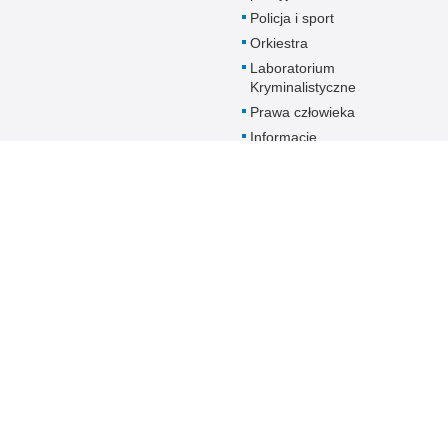
Policja i sport
Orkiestra
Laboratorium
Kryminalistyczne
Prawa człowieka
Informacje
Zakładu
Emerytalno-
Rentowego
MSWiA
Dokumenty dla
emerytów i
rencistów Policji
starających się o
pomoc socjalną