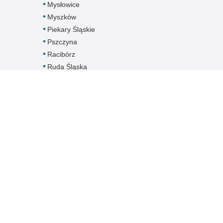
Mysłowice
Myszków
Piekary Śląskie
Pszczyna
Racibórz
Ruda Śląska
Rybnik
Siemianowice
Śląskie
Sosnowiec
Świętochłowice
Tarnowskie Góry
Tychy
Wodzisław Śląski
Zabrze
Zawiercie
Żory
Żywiec