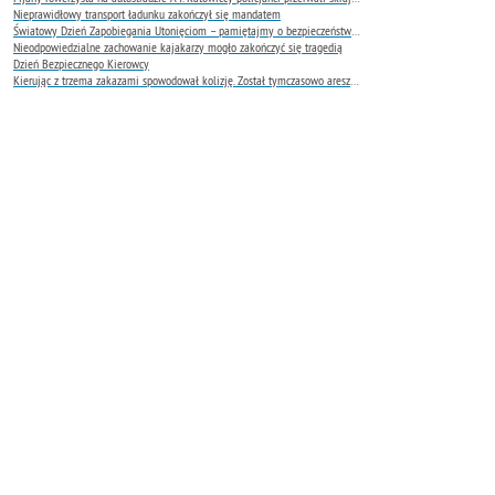
Nieprawidłowy transport ładunku zakończył się mandatem
Światowy Dzień Zapobiegania Utonięciom – pamiętajmy o bezpieczeństwie nad wodą
Nieodpowiedzialne zachowanie kajakarzy mogło zakończyć się tragedią
Dzień Bezpiecznego Kierowcy
Kierując z trzema zakazami spowodował kolizję. Został tymczasowo aresztowany