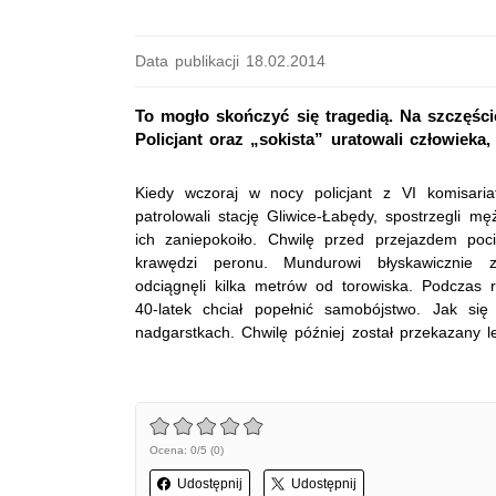
Data publikacji 18.02.2014
To mogło skończyć się tragedią. Na szczęści
Policjant oraz „sokista” uratowali człowieka,
Kiedy wczoraj w nocy policjant z VI komisaria
patrolowali stację Gliwice-Łabędy, spostrzegli m
ich zaniepokoiło. Chwilę przed przejazdem poc
krawędzi peronu. Mundurowi błyskawicznie z
odciągnęli kilka metrów od torowiska. Podczas 
40-latek chciał popełnić samobójstwo. Jak się
nadgarstkach. Chwilę później został przekazany l
Ocena: 0/5 (0)
Udostępnij
Udostępnij