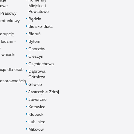
towe
Miejskie i
Powiatowe
 Prasowy
Będzin
ratunkowy
Bielsko-Biała
korupcję
Bieruń
 ludźmi -
Bytom
a
Chorzów
i wnioski
Cieszyn
Częstochowa
acje dla osób
Dąbrowa
Górnicza
nosprawnością
Gliwice
Jastrzębie Zdrój
Jaworzno
Katowice
Kłobuck
Lubliniec
Mikołów