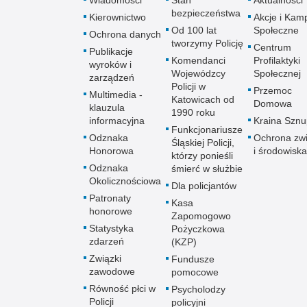
bezpieczeństwa
Kierownictwo
Akcje i Kam
Od 100 lat
Społeczne
Ochrona danych
tworzymy Policję
Centrum
Publikacje
Komendanci
Profilaktyki
wyroków i
Wojewódzcy
Społecznej
zarządzeń
Policji w
Przemoc
Multimedia -
Katowicach od
Domowa
klauzula
1990 roku
informacyjna
Kraina Szn
Funkcjonariusze
Odznaka
Ochrona zwi
Śląskiej Policji,
Honorowa
i środowiska
którzy ponieśli
Odznaka
śmierć w służbie
Okolicznościowa
Dla policjantów
Patronaty
Kasa
honorowe
Zapomogowo
Statystyka
Pożyczkowa
zdarzeń
(KZP)
Związki
Fundusze
zawodowe
pomocowe
Równość płci w
Psycholodzy
Policji
policyjni