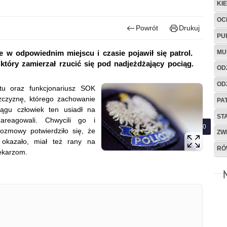
KI
OC
Powrót
Drukuj
PU
MU
e w odpowiednim miejscu i czasie pojawił się patrol.
 który zamierzał rzucić się pod nadjeżdżający pociąg.
OD
OD
tu oraz funkcjonariusz SOK
ężczyznę, którego zachowanie
PA
iągu człowiek ten usiadł na
ST
areagowali. Chwycili go i
rozmowy potwierdziło się, że
ZW
 okazało, miał też rany na
RÓ
ekarzom.