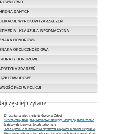
EROWNICTWO
HRONA DANYCH
BLIKACJE WYROKÓW I ZARZĄDZEŃ
LTIMEDIA - KLAUZULA INFORMACYJNA
ZNAKA HONOROWA
ZNAKA OKOLICZNOŚCIOWA
TRONATY HONOROWE
ATYSTYKA ZDARZEŃ
IĄZKI ZAWODOWE
WNOŚĆ PŁCI W POLICJI
Najczęściej czytane
23. rocznica pamięci sierżanta Grzegorza Załogi
Niebezpieczny finał jazdy. Nietrzeźwy kierujący uderzył pojazdem w obiekt Komendy Miejskiej Policji w Rybniku
Zaatakowała kierowcę. Została zatrzymana
Ponad 4 promile za kierownicą ciężarówki. Obywatel Białorusi usłyszał wyrok już następnego dnia
Pijany rowerzysta na autostradzie A4. Katowiccy policjanci przerwali skrajnie niebezpieczną jazdę