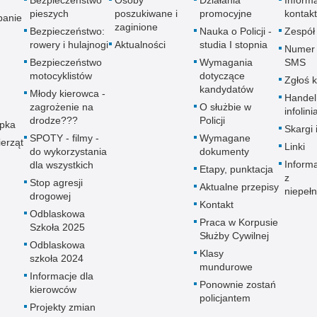
pieszych
poszukiwane i
promocyjne
kontak
panie
zaginione
Bezpieczeństwo:
Nauka o Policji -
Zespół
rowery i hulajnogi
Aktualności
studia I stopnia
Numer 
Bezpieczeństwo
Wymagania
SMS
motocyklistów
dotyczące
Zgłoś 
kandydatów
Młody kierowca -
Handel
zagrożenie na
O służbie w
infolini
drodze???
Policji
upka
Skargi 
SPOTY - filmy -
Wymagane
erząt
Linki
do wykorzystania
dokumenty
Inform
dla wszystkich
Etapy, punktacja
z
Stop agresji
Aktualne przepisy
niepeł
drogowej
Kontakt
Odblaskowa
Praca w Korpusie
Szkoła 2025
Służby Cywilnej
Odblaskowa
Klasy
szkoła 2024
mundurowe
Informacje dla
Ponownie zostań
kierowców
policjantem
Projekty zmian