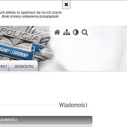
ych plików, to zgadzasz się na ich użycie
. Brak zmiany ustawienia przeglądarki
otwórz wysz
TAKT
JEDNOSTKI
Wiadomości
ADOMOŚCI