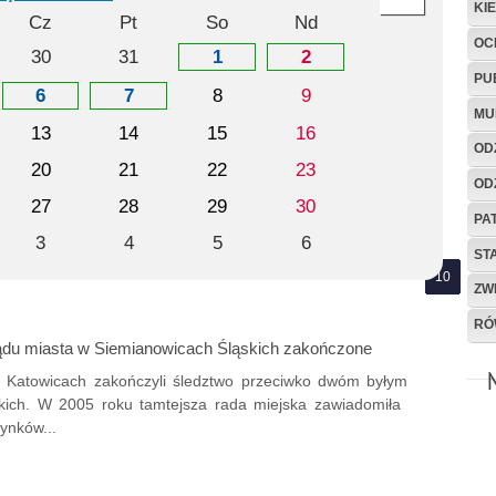
KI
Cz
Pt
So
Nd
OC
30
31
1
2
PU
6
7
8
9
MU
13
14
15
16
OD
20
21
22
23
OD
27
28
29
30
PA
3
4
5
6
ST
ZW
RÓ
du miasta w Siemianowicach Śląskich zakończone
w Katowicach zakończyli śledztwo przeciwko dwóm byłym
kich. W 2005 roku tamtejsza rada miejska zawiadomiła
ynków...