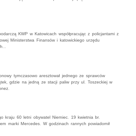
spodarczą KWP w Katowicach współpracując z policjantami z
wej Ministerstwa Finansów i katowickiego urzędu
...
Rejonowy tymczasowo aresztował jednego ze sprawców
tek, gdzie na jedną ze stacji paliw przy ul. Toszeckiej w
onez.
 kraju 60 letni obywatel Niemiec. 19 kwietnia br.
dem marki Mercedes. W godzinach rannych powiadomił