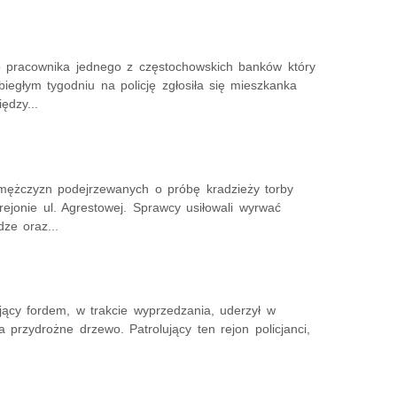
ego pracownika jednego z częstochowskich banków który
iegłym tygodniu na policję zgłosiła się mieszkanka
ędzy...
h mężczyzn podejrzewanych o próbę kradzieży torby
rejonie ul. Agrestowej. Sprawcy usiłowali wyrwać
dze oraz...
jący fordem, w trakcie wyprzedzania, uderzył w
 przydrożne drzewo. Patrolujący ten rejon policjanci,