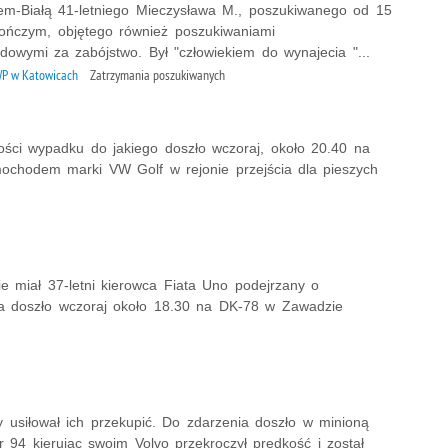
iem-Białą 41-letniego Mieczysława M., poszukiwanego od 15
 gończym, objętego również poszukiwaniami
dowymi za zabójstwo. Był "człowiekiem do wynajecia "...
P w Katowicach
Zatrzymania poszukiwanych
ności wypadku do jakiego doszło wczoraj, około 20.40 na
amochodem marki VW Golf w rejonie przejścia dla pieszych
e miał 37-letni kierowca Fiata Uno podejrzany o
 doszło wczoraj około 18.30 na DK-78 w Zawadzie
ry usiłował ich przekupić. Do zdarzenia doszło w minioną
 94 kierując swoim Volvo przekroczył prędkość i został