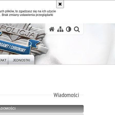
ych plików, to zgadzasz się na ich użycie
. Brak zmiany ustawienia przeglądarki
otwórz wysz
TAKT
JEDNOSTKI
Wiadomości
ADOMOŚCI