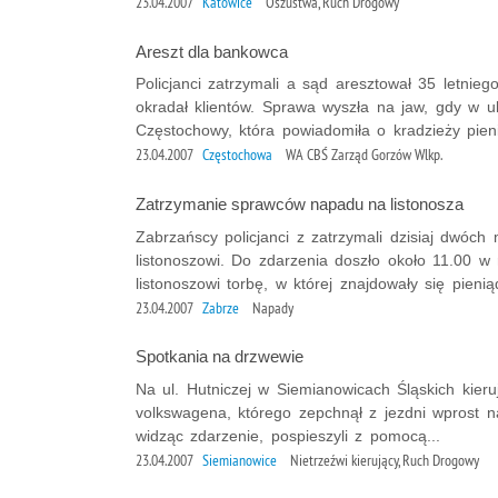
23.04.2007
Katowice
Oszustwa, Ruch Drogowy
Areszt dla bankowca
Policjanci zatrzymali a sąd aresztował 35 letni
okradał klientów. Sprawa wyszła na jaw, gdy w ub
Częstochowy, która powiadomiła o kradzieży pieni
23.04.2007
Częstochowa
WA CBŚ Zarząd Gorzów Wlkp.
Zatrzymanie sprawców napadu na listonosza
Zabrzańscy policjanci z zatrzymali dzisiaj dwóc
listonoszowi. Do zdarzenia doszło około 11.00 w 
listonoszowi torbę, w której znajdowały się pienią
23.04.2007
Zabrze
Napady
Spotkania na drzwewie
Na ul. Hutniczej w Siemianowicach Śląskich kieru
volkswagena, którego zepchnął z jezdni wprost na
widząc zdarzenie, pospieszyli z pomocą...
23.04.2007
Siemianowice
Nietrzeźwi kierujący, Ruch Drogowy