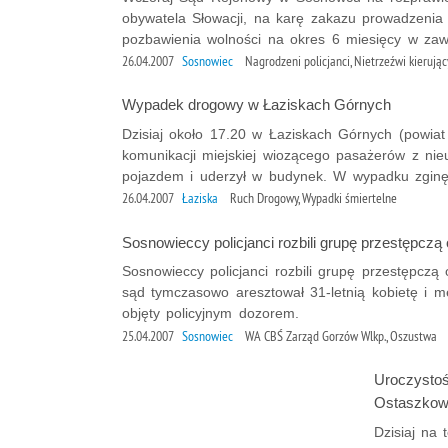
obywatela Słowacji, na karę zakazu prowadzenia
pozbawienia wolności na okres 6 miesięcy w zawi
26.04.2007
Sosnowiec
Nagrodzeni policjanci, Nietrzeźwi kierując
Wypadek drogowy w Łaziskach Górnych
Dzisiaj około 17.20 w Łaziskach Górnych (powiat
komunikacji miejskiej wiozącego pasażerów z nie
pojazdem i uderzył w budynek. W wypadku zginęła
26.04.2007
Łaziska
Ruch Drogowy, Wypadki śmiertelne
Sosnowieccy policjanci rozbili grupę przestępczą
Sosnowieccy policjanci rozbili grupę przestępczą 
sąd tymczasowo aresztował 31-letnią kobietę i m
objęty policyjnym dozorem.
25.04.2007
Sosnowiec
WA CBŚ Zarząd Gorzów Wlkp., Oszustwa
Uroczystośc
Ostaszkow
Dzisiaj na