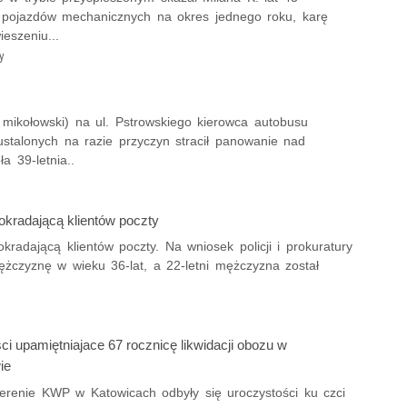
 pojazdów mechanicznych na okres jednego roku, karę
eszeniu...
y
 mikołowski) na ul. Pstrowskiego kierowca autobusu
ustalonych na razie przyczyn stracił panowanie nad
 39-letnia..
 okradającą klientów poczty
okradającą klientów poczty. Na wniosek policji i prokuratury
ężczyznę w wieku 36-lat, a 22-letni mężczyzna został
i upamiętniajace 67 rocznicę likwidacji obozu w
ie
 terenie KWP w Katowicach odbyły się uroczystości ku czci