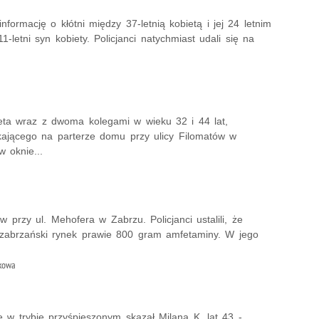
informację o kłótni między 37-letnią kobietą i jej 24 letnim
-letni syn kobiety. Policjanci natychmiast udali się na
ieta wraz z dwoma kolegami w wieku 32 i 44 lat,
kającego na parterze domu przy ulicy Filomatów w
 oknie...
w przy ul. Mehofera w Zabrzu. Policjanci ustalili, że
i zabrzański rynek prawie 800 gram amfetaminy. W jego
ykowa
 trybie przyśpieszonym skazał Milana K. lat 43 -