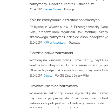
zatrzymany. Podczas kontroli ustalono że...
23.04.2007
Piekary Śląskie
Korupcja
Kolejne zatrzymanie oszustów podatkowych
Policjanci z Wydziału dw. Z Przestępczością Go
CBŚ, pracownikami Wydziału Dokumentacji Skarbo
skarbowego zatrzymali dziesięć osób podejrzanych
23.04.2007
KWP w Katowicach
Oszustwa
Złodzieje paliwa zatrzymani
Wczoraj na wniosek policji i prokuratury, Sąd 
kradzieży rozbójniczej. Do zdarzenia doszło w pią
Gliwicach podjechał samochód osobowy m-ki Pol
23.04.2007
Gliwice
WA CBŚ Zarząd Gorzów Wlkp.
Obywatel Niemiec zatrzymany
W areszcie zakończył swoją wycieczkę do naszego
mężczyzna przyjechał do Polski swoim samocho
katowickich policjantów o kradzieży samochodu...