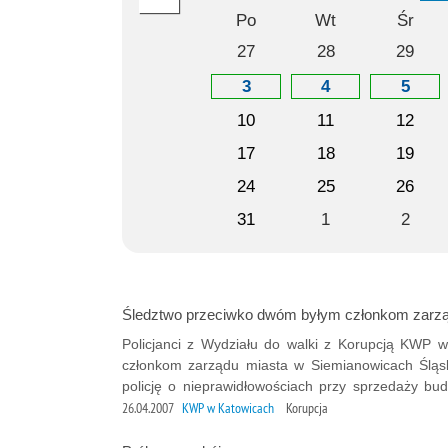
Po
Wt
Śr
27
28
29
3
4
5
10
11
12
17
18
19
24
25
26
31
1
2
Śledztwo przeciwko dwóm byłym członkom zarzą
Policjanci z Wydziału do walki z Korupcją KWP 
członkom zarządu miasta w Siemianowicach Śląs
policję o nieprawidłowościach przy sprzedaży bud
26.04.2007
KWP w Katowicach
Korupcja