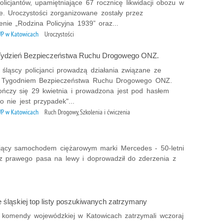
olicjantów, upamiętniające 67 rocznicę likwidacji obozu w
e. Uroczystości zorganizowane zostały przez
nie „Rodzina Policyjna 1939” oraz...
P w Katowicach
Uroczystości
Tydzień Bezpieczeństwa Ruchu Drogowego ONZ.
 śląscy policjanci prowadzą działania związane ze
 Tygodniem Bezpieczeństwa Ruchu Drogowego ONZ.
ończy się 29 kwietnia i prowadzona jest pod hasłem
 nie jest przypadek"...
P w Katowicach
Ruch Drogowy, Szkolenia i ćwiczenia
rujący samochodem ciężarowym marki Mercedes - 50-letni
ł z prawego pasa na lewy i doprowadził do zderzenia z
 śląskiej top listy poszukiwanych zatrzymany
 z komendy wojewódzkiej w Katowicach zatrzymali wczoraj