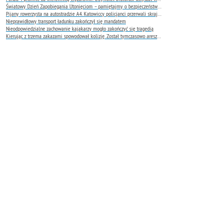
Światowy Dzień Zapobiegania Utonięciom – pamiętajmy o bezpieczeństwie nad wodą
Pijany rowerzysta na autostradzie A4. Katowiccy policjanci przerwali skrajnie niebezpieczną jazdę
Nieprawidłowy transport ładunku zakończył się mandatem
Nieodpowiedzialne zachowanie kajakarzy mogło zakończyć się tragedią
Kierując z trzema zakazami spowodował kolizję. Został tymczasowo aresztowany