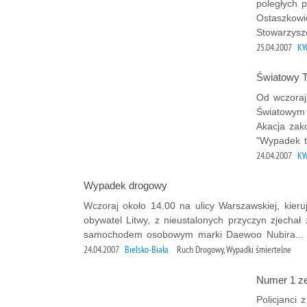
poległych p
Ostaszkowi
Stowarzysze
25.04.2007
KW
Światowy 
Od wczoraj
Światowym
Akacja zak
"Wypadek to
24.04.2007
KW
Wypadek drogowy
Wczoraj około 14.00 na ulicy Warszawskiej, kie
obywatel Litwy, z nieustalonych przyczyn zjecha
samochodem osobowym marki Daewoo Nubira...
24.04.2007
Bielsko-Biała
Ruch Drogowy, Wypadki śmiertelne
Numer 1 ze
Policjanci