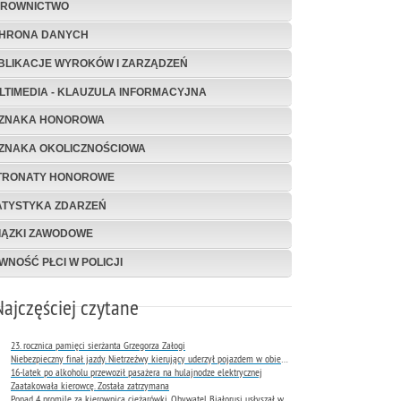
EROWNICTWO
HRONA DANYCH
BLIKACJE WYROKÓW I ZARZĄDZEŃ
LTIMEDIA - KLAUZULA INFORMACYJNA
ZNAKA HONOROWA
ZNAKA OKOLICZNOŚCIOWA
TRONATY HONOROWE
ATYSTYKA ZDARZEŃ
IĄZKI ZAWODOWE
WNOŚĆ PŁCI W POLICJI
Najczęściej czytane
23. rocznica pamięci sierżanta Grzegorza Załogi
Niebezpieczny finał jazdy. Nietrzeźwy kierujący uderzył pojazdem w obiekt Komendy Miejskiej Policji w Rybniku
16-latek po alkoholu przewoził pasażera na hulajnodze elektrycznej
Zaatakowała kierowcę. Została zatrzymana
Ponad 4 promile za kierownicą ciężarówki. Obywatel Białorusi usłyszał wyrok już następnego dnia