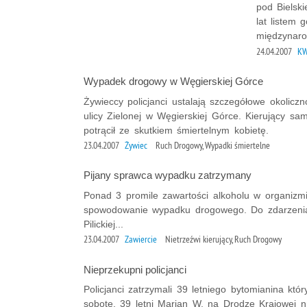
pod Bielsk
lat listem
międzynaro
24.04.2007
KW
Wypadek drogowy w Węgierskiej Górce
Żywieccy policjanci ustalają szczegółowe okolicz
ulicy Zielonej w Węgierskiej Górce. Kierujący s
potrącił ze skutkiem śmiertelnym kobietę.
23.04.2007
Żywiec
Ruch Drogowy, Wypadki śmiertelne
Pijany sprawca wypadku zatrzymany
Ponad 3 promile zawartości alkoholu w organizmi
spowodowanie wypadku drogowego. Do zdarzenia
Pilickiej...
23.04.2007
Zawiercie
Nietrzeźwi kierujący, Ruch Drogowy
Nieprzekupni policjanci
Policjanci zatrzymali 39 letniego bytomianina któ
sobotę, 39 letni Marian W. na Drodze Krajowej nr