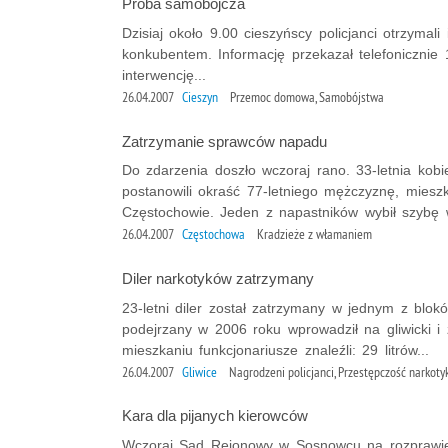
Próba samobójcza
Dzisiaj około 9.00 cieszyńscy policjanci otrzymali 
konkubentem. Informację przekazał telefonicznie 11
interwencję...
26.04.2007
Cieszyn
Przemoc domowa, Samobójstwa
Zatrzymanie sprawców napadu
Do zdarzenia doszło wczoraj rano. 33-letnia kob
postanowili okraść 77-letniego mężczyznę, miesz
Częstochowie. Jeden z napastników wybił szybę w
26.04.2007
Częstochowa
Kradzieże z włamaniem
Diler narkotyków zatrzymany
23-letni diler został zatrzymany w jednym z blokó
podejrzany w 2006 roku wprowadził na gliwicki 
mieszkaniu funkcjonariusze znaleźli: 29 litrów...
26.04.2007
Gliwice
Nagrodzeni policjanci, Przestępczość narkot
Kara dla pijanych kierowców
Wczoraj Sąd Rejonowy w Sosnowcu na rozprawie w