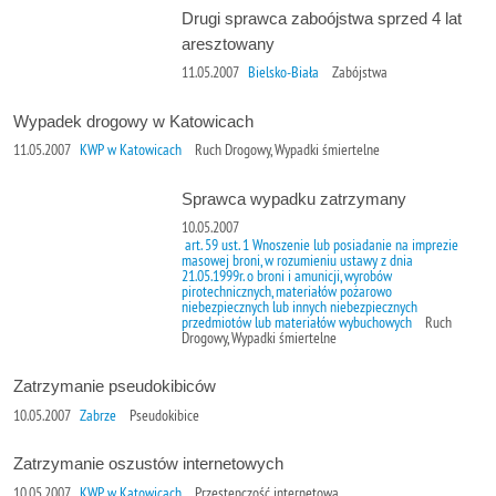
Drugi sprawca zaboójstwa sprzed 4 lat
aresztowany
11.05.2007
Bielsko-Biała
Zabójstwa
Wypadek drogowy w Katowicach
11.05.2007
KWP w Katowicach
Ruch Drogowy, Wypadki śmiertelne
Sprawca wypadku zatrzymany
10.05.2007
art. 59 ust. 1 Wnoszenie lub posiadanie na imprezie
masowej broni, w rozumieniu ustawy z dnia
21.05.1999r. o broni i amunicji, wyrobów
pirotechnicznych, materiałów pożarowo
niebezpiecznych lub innych niebezpiecznych
przedmiotów lub materiałów wybuchowych
Ruch
Drogowy, Wypadki śmiertelne
Zatrzymanie pseudokibiców
10.05.2007
Zabrze
Pseudokibice
Zatrzymanie oszustów internetowych
10.05.2007
KWP w Katowicach
Przestępczość internetowa