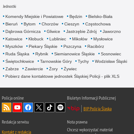
Jednostki
Komendy Miejskie i Powiatowe
Będzin
Bielsko-Biała
Bieruń
Bytom
Chorzów
Cieszyn
Częstochowa
Dąbrowa Górnicza
Gliwice
Jastrzębie Zdrój
Jaworzno
Katowice
Kłobuck
Lubliniec
Mikołów
Mysłowice
Myszków
Piekary Śląskie
Pszczyna
Racibórz
Ruda Śląska
Rybnik
Siemianowice Śląskie
Sosnowiec
Świętochłowice
Tarnowskie Góry
Tychy
Wodzisław Śląski
Zabrze
Zawiercie
Żory
Żywiec
Pobierz dane kontaktowe jednostek Śląskiej Policji - plik XLS
Policja online
Biuletyn Informacji Publicznej
BIP Policja Śląska
Redakcja serwisu
Nota prawna
Chcesz wykorzystać materiał
Kontakt z redakcją