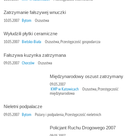
Zatrzymanie fałszywej wnuczki
10.05.2007
Bytom
Oszustwa
Wyłudzili płytki ceramiczne
10.05.2007
Bielsko-Biała
Oszustwa, Przestępczość gospodarcza
Fałszywa kuzynka zatrzymana
09.05.2007
Chorzów
Oszustwa
Międzynarodowy oszust zatrzymany
09.05.2007
KWP w Katowicach
Oszustwa, Przestępczość
międzynarodowa
Nieletni podpalacze
09.05.2007
Bytom
Pożary i podpalenia, Przestępczość nieletnich
Policjant Ruchu Drogowego 2007
09.05.2007