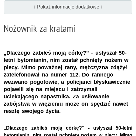
↓ Pokaż informacje dodatkowe ↓
Nożownik za kratami
„Dlaczego zabiłeś moją córkę?” - usłyszał 50-
letni bytomianin, nim został pchnięty nożem w
plecy. Mimo poważnej rany, mężczyzna zdążył
zatelefonował na numer 112. Do rannego
wezwano pogotowie, a policjanci błyskawicznie
pojawili się na miejscu i zatrzymali
uciekającego napastnika. Za usiłowanie
zabójstwa w więzieniu może on spędzić nawet
resztę swojego życia.
„Dlaczego zabiłeś moją córkę?” - usłyszał 50-letni
bytomianin, nim został pchnięty nożem w plecy. Mimo