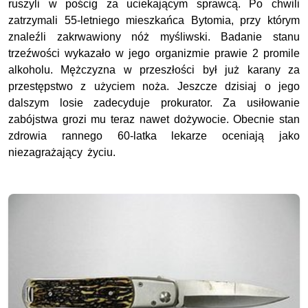
ruszyli w pościg za uciekającym sprawcą. Po chwili
zatrzymali 55-letniego mieszkańca Bytomia, przy którym
znaleźli zakrwawiony nóż myśliwski. Badanie stanu
trzeźwości wykazało w jego organizmie prawie 2 promile
alkoholu. Mężczyzna w przeszłości był już karany za
przestępstwo z użyciem noża. Jeszcze dzisiaj o jego
dalszym losie zadecyduje prokurator. Za usiłowanie
zabójstwa grozi mu teraz nawet dożywocie. Obecnie stan
zdrowia rannego 60-latka lekarze oceniają jako
niezagrażający życiu.