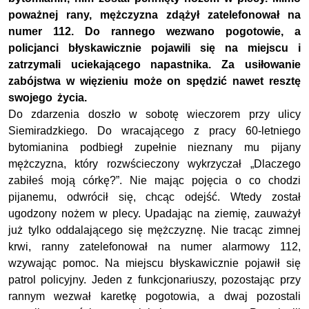
poważnej rany, mężczyzna zdążył zatelefonował na
numer 112. Do rannego wezwano pogotowie, a
policjanci błyskawicznie pojawili się na miejscu i
zatrzymali uciekającego napastnika. Za usiłowanie
zabójstwa w więzieniu może on spędzić nawet resztę
swojego życia.
Do zdarzenia doszło w sobotę wieczorem przy ulicy
Siemiradzkiego. Do wracającego z pracy 60-letniego
bytomianina podbiegł zupełnie nieznany mu pijany
mężczyzna, który rozwścieczony wykrzyczał „Dlaczego
zabiłeś moją córkę?”. Nie mając pojęcia o co chodzi
pijanemu, odwrócił się, chcąc odejść. Wtedy został
ugodzony nożem w plecy. Upadając na ziemię, zauważył
już tylko oddalającego się mężczyznę. Nie tracąc zimnej
krwi, ranny zatelefonował na numer alarmowy 112,
wzywając pomoc. Na miejscu błyskawicznie pojawił się
patrol policyjny. Jeden z funkcjonariuszy, pozostając przy
rannym wezwał karetkę pogotowia, a dwaj pozostali