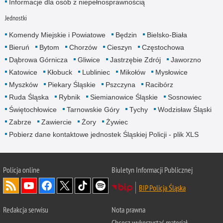
Informacje dla osób z niepełnosprawnością
Jednostki
Komendy Miejskie i Powiatowe
Będzin
Bielsko-Biała
Bieruń
Bytom
Chorzów
Cieszyn
Częstochowa
Dąbrowa Górnicza
Gliwice
Jastrzębie Zdrój
Jaworzno
Katowice
Kłobuck
Lubliniec
Mikołów
Mysłowice
Myszków
Piekary Śląskie
Pszczyna
Racibórz
Ruda Śląska
Rybnik
Siemianowice Śląskie
Sosnowiec
Świętochłowice
Tarnowskie Góry
Tychy
Wodzisław Śląski
Zabrze
Zawiercie
Żory
Żywiec
Pobierz dane kontaktowe jednostek Śląskiej Policji - plik XLS
Policja online
Biuletyn Informacji Publicznej
BIP Policja Śląska
Redakcja serwisu
Nota prawna
Chcesz wykorzystać materiał