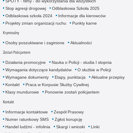
SPOTY - filmy - do wykorzystania dla wszystkich
Stop agresji drogowej
Odblaskowa Szkoła 2025
Odblaskowa szkoła 2024
Informacje dla kierowców
Projekty zmian organizacji ruchu
Punkty karne
Kryminalny
Osoby poszukiwane i zaginione
Aktualności
Zostań Policjantem
Działania promocyjne
Nauka o Policji - studia I stopnia
Wymagania dotyczące kandydatów
O służbie w Policji
Wymagane dokumenty
Etapy, punktacja
Aktualne przepisy
Kontakt
Praca w Korpusie Służby Cywilnej
Klasy mundurowe
Ponownie zostań policjantem
Kontakt
Informacje kontaktowe
Zespół Prasowy
Numer ratunkowy SMS
Zgłoś korupcję
Handel ludźmi - infolinia
Skargi i wnioski
Linki