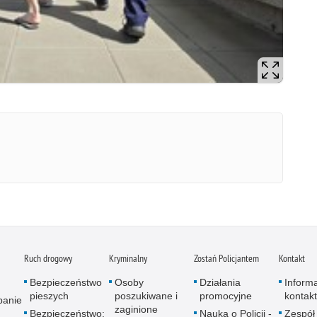
Ruch drogowy
Kryminalny
Zostań Policjantem
Kontakt
Bezpieczeństwo
Osoby
Działania
Inform
pieszych
poszukiwane i
promocyjne
kontak
panie
zaginione
Bezpieczeństwo:
Nauka o Policji -
Zespół