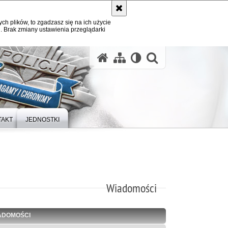
ych plików, to zgadzasz się na ich użycie
. Brak zmiany ustawienia przeglądarki
otwórz wysz
TAKT
JEDNOSTKI
Wiadomości
ADOMOŚCI