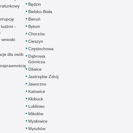
Będzin
ratunkowy
Bielsko-Biała
korupcję
Bieruń
 ludźmi -
Bytom
a
Chorzów
i wnioski
Cieszyn
Częstochowa
acje dla osób
Dąbrowa
Górnicza
nosprawnością
Gliwice
Jastrzębie Zdrój
Jaworzno
Katowice
Kłobuck
Lubliniec
Mikołów
Mysłowice
Myszków