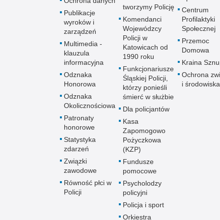
Ochrona danych
tworzymy Policję
Centrum
Publikacje
Komendanci
Profilaktyki
wyroków i
Wojewódzcy
Społecznej
zarządzeń
Policji w
Przemoc
Multimedia -
Katowicach od
Domowa
klauzula
1990 roku
informacyjna
Kraina Szn
Funkcjonariusze
Odznaka
Ochrona zwi
Śląskiej Policji,
Honorowa
i środowiska
którzy ponieśli
Odznaka
śmierć w służbie
Okolicznościowa
Dla policjantów
Patronaty
Kasa
honorowe
Zapomogowo
Statystyka
Pożyczkowa
zdarzeń
(KZP)
Związki
Fundusze
zawodowe
pomocowe
Równość płci w
Psycholodzy
Policji
policyjni
Policja i sport
Orkiestra