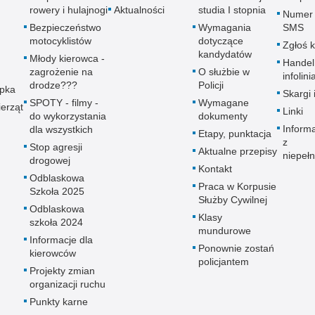
rowery i hulajnogi
Aktualności
studia I stopnia
Numer 
Bezpieczeństwo
Wymagania
SMS
motocyklistów
dotyczące
Zgłoś 
kandydatów
Młody kierowca -
Handel
zagrożenie na
O służbie w
infolini
drodze???
Policji
upka
Skargi 
SPOTY - filmy -
Wymagane
erząt
Linki
do wykorzystania
dokumenty
Inform
dla wszystkich
Etapy, punktacja
z
Stop agresji
Aktualne przepisy
niepeł
drogowej
Kontakt
Odblaskowa
Praca w Korpusie
Szkoła 2025
Służby Cywilnej
Odblaskowa
Klasy
szkoła 2024
mundurowe
Informacje dla
Ponownie zostań
kierowców
policjantem
Projekty zmian
organizacji ruchu
Punkty karne