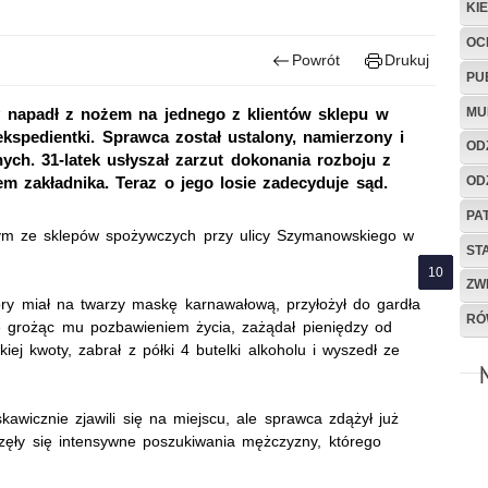
KI
OC
Powrót
Drukuj
PU
MU
óry napadł z nożem na jednego z klientów sklepu w
spedientki. Sprawca został ustalony, namierzony i
OD
ch. 31-latek usłyszał zarzut dokonania rozboju z
OD
m zakładnika. Teraz o jego losie zadecyduje sąd.
PA
nym ze sklepów spożywczych przy ulicy Szymanowskiego w
ST
ZW
óry miał na twarzy maskę karnawałową, przyłożył do gardła
RÓ
e grożąc mu pozbawieniem życia, zażądał pieniędzy od
kiej kwoty, zabrał z półki 4 butelki alkoholu i wyszedł ze
kawicznie zjawili się na miejscu, ale sprawca zdążył już
zęły się intensywne poszukiwania mężczyzny, którego