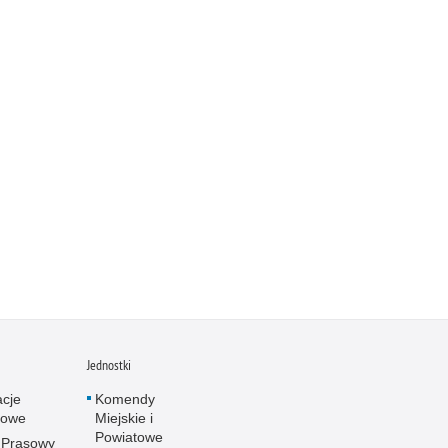
Jednostki
acje
Komendy
towe
Miejskie i
Powiatowe
 Prasowy