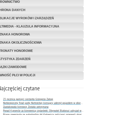
EROWNICTWO
HRONA DANYCH
BLIKACJE WYROKÓW I ZARZĄDZEŃ
LTIMEDIA - KLAUZULA INFORMACYJNA
ZNAKA HONOROWA
ZNAKA OKOLICZNOŚCIOWA
TRONATY HONOROWE
ATYSTYKA ZDARZEŃ
IĄZKI ZAWODOWE
WNOŚĆ PŁCI W POLICJI
Najczęściej czytane
23. rocznica pamięci sierżanta Grzegorza Załogi
Niebezpieczny finał jazdy. Nietrzeźwy kierujący uderzył pojazdem w obiekt Komendy Miejskiej Policji w Rybniku
Zaatakowała kierowcę. Została zatrzymana
Ponad 4 promile za kierownicą ciężarówki. Obywatel Białorusi usłyszał wyrok już następnego dnia
Pijany rowerzysta na autostradzie A4. Katowiccy policjanci przerwali skrajnie niebezpieczną jazdę