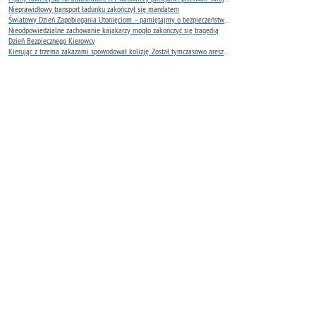
Nieprawidłowy transport ładunku zakończył się mandatem
Światowy Dzień Zapobiegania Utonięciom – pamiętajmy o bezpieczeństwie nad wodą
Nieodpowiedzialne zachowanie kajakarzy mogło zakończyć się tragedią
Dzień Bezpiecznego Kierowcy
Kierując z trzema zakazami spowodował kolizję. Został tymczasowo aresztowany