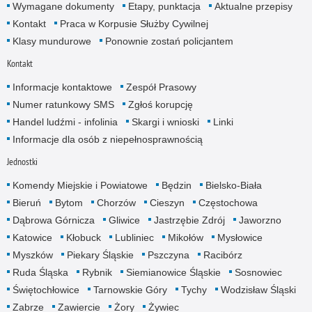
Wymagane dokumenty
Etapy, punktacja
Aktualne przepisy
Kontakt
Praca w Korpusie Służby Cywilnej
Klasy mundurowe
Ponownie zostań policjantem
Kontakt
Informacje kontaktowe
Zespół Prasowy
Numer ratunkowy SMS
Zgłoś korupcję
Handel ludźmi - infolinia
Skargi i wnioski
Linki
Informacje dla osób z niepełnosprawnością
Jednostki
Komendy Miejskie i Powiatowe
Będzin
Bielsko-Biała
Bieruń
Bytom
Chorzów
Cieszyn
Częstochowa
Dąbrowa Górnicza
Gliwice
Jastrzębie Zdrój
Jaworzno
Katowice
Kłobuck
Lubliniec
Mikołów
Mysłowice
Myszków
Piekary Śląskie
Pszczyna
Racibórz
Ruda Śląska
Rybnik
Siemianowice Śląskie
Sosnowiec
Świętochłowice
Tarnowskie Góry
Tychy
Wodzisław Śląski
Zabrze
Zawiercie
Żory
Żywiec