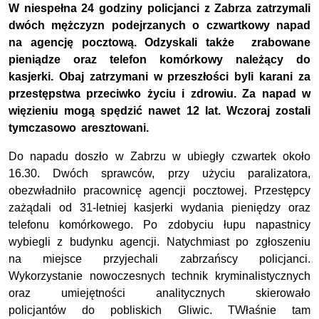
W niespełna 24 godziny policjanci z Zabrza zatrzymali
dwóch mężczyzn podejrzanych o czwartkowy napad
na agencję pocztową. Odzyskali także zrabowane
pieniądze oraz telefon komórkowy należący do
kasjerki. Obaj zatrzymani w przeszłości byli karani za
przestępstwa przeciwko życiu i zdrowiu. Za napad w
więzieniu mogą spędzić nawet 12 lat. Wczoraj zostali
tymczasowo aresztowani.
Do napadu doszło w Zabrzu w ubiegły czwartek około
16.30. Dwóch sprawców, przy użyciu paralizatora,
obezwładniło pracownicę agencji pocztowej. Przestępcy
zażądali od 31-letniej kasjerki wydania pieniędzy oraz
telefonu komórkowego. Po zdobyciu łupu napastnicy
wybiegli z budynku agencji. Natychmiast po zgłoszeniu
na miejsce przyjechali zabrzańscy policjanci.
Wykorzystanie nowoczesnych technik kryminalistycznych
oraz umiejętności analitycznych skierowało
policjantów do pobliskich Gliwic. TWłaśnie tam