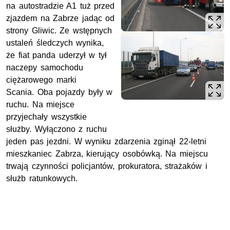
na autostradzie A1 tuż przed
zjazdem na Zabrze jadąc od
strony Gliwic. Ze wstępnych
ustaleń śledczych wynika,
że f
iat panda uderzył w tył
naczepy samochodu
ciężarowego marki
Scania.
Oba pojazdy były w
ruchu.
Na miejsce
przyjechały wszystkie
służby.
Wyłączono z ruchu
jeden pas jezdni. W wyniku zdarzenia zginął 22-letni
mieszkaniec Zabrza, kierujący osobówką. Na miejscu
trwają czynności policjantów, prokuratora, strażaków i
służb ratunkowych.