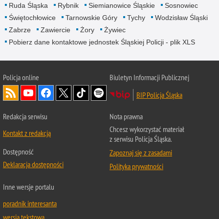
Ruda Śląska
Rybnik
Siemianowice Śląskie
Sosnowiec
Świętochłowice
Tarnowskie Góry
Tychy
Wodzisław Śląski
Zabrze
Zawiercie
Żory
Żywiec
Pobierz dane kontaktowe jednostek Śląskiej Policji - plik XLS
Policja online
Biuletyn Informacji Publicznej
BIP Policja Śląska
Redakcja serwisu
Nota prawna
Chcesz wykorzystać materiał
Kontakt z redakcją
z serwisu Policja Śląska.
Dostępność
Zapoznaj się z zasadami
Deklaracja dostępności
Polityka prywatności
Inne wersje portalu
poradnik interesanta
wersja tekstowa