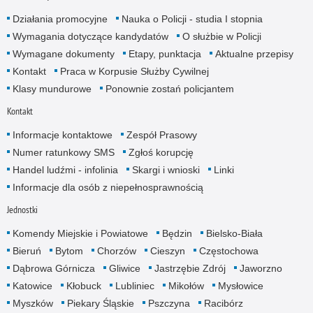
Działania promocyjne
Nauka o Policji - studia I stopnia
Wymagania dotyczące kandydatów
O służbie w Policji
Wymagane dokumenty
Etapy, punktacja
Aktualne przepisy
Kontakt
Praca w Korpusie Służby Cywilnej
Klasy mundurowe
Ponownie zostań policjantem
Kontakt
Informacje kontaktowe
Zespół Prasowy
Numer ratunkowy SMS
Zgłoś korupcję
Handel ludźmi - infolinia
Skargi i wnioski
Linki
Informacje dla osób z niepełnosprawnością
Jednostki
Komendy Miejskie i Powiatowe
Będzin
Bielsko-Biała
Bieruń
Bytom
Chorzów
Cieszyn
Częstochowa
Dąbrowa Górnicza
Gliwice
Jastrzębie Zdrój
Jaworzno
Katowice
Kłobuck
Lubliniec
Mikołów
Mysłowice
Myszków
Piekary Śląskie
Pszczyna
Racibórz