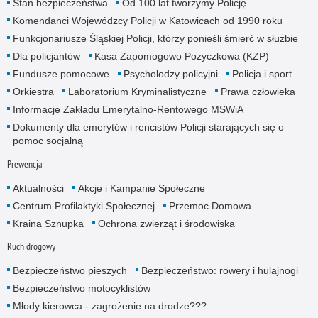
Stan bezpieczeństwa
Od 100 lat tworzymy Policję
Komendanci Wojewódzcy Policji w Katowicach od 1990 roku
Funkcjonariusze Śląskiej Policji, którzy ponieśli śmierć w służbie
Dla policjantów
Kasa Zapomogowo Pożyczkowa (KZP)
Fundusze pomocowe
Psycholodzy policyjni
Policja i sport
Orkiestra
Laboratorium Kryminalistyczne
Prawa człowieka
Informacje Zakładu Emerytalno-Rentowego MSWiA
Dokumenty dla emerytów i rencistów Policji starających się o
pomoc socjalną
Prewencja
Aktualności
Akcje i Kampanie Społeczne
Centrum Profilaktyki Społecznej
Przemoc Domowa
Kraina Sznupka
Ochrona zwierząt i środowiska
Ruch drogowy
Bezpieczeństwo pieszych
Bezpieczeństwo: rowery i hulajnogi
Bezpieczeństwo motocyklistów
Młody kierowca - zagrożenie na drodze???