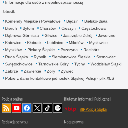
Informacje dla osób z niepełnosprawnością
Jednostki
Komendy Miejskie i Powiatowe
Będzin
Bielsko-Biała
Bieruń
Bytom
Chorzów
Cieszyn
Częstochowa
Dąbrowa Górnicza
Gliwice
Jastrzębie Zdrój
Jaworzno
Katowice
Kłobuck
Lubliniec
Mikołów
Mysłowice
Myszków
Piekary Śląskie
Pszczyna
Racibórz
Ruda Śląska
Rybnik
Siemianowice Śląskie
Sosnowiec
Świętochłowice
Tarnowskie Góry
Tychy
Wodzisław Śląski
Zabrze
Zawiercie
Żory
Żywiec
Pobierz dane kontaktowe jednostek Śląskiej Policji - plik XLS
Policja online
Biuletyn Informacji Publicznej
BIP Policja Śląska
Redakcja serwisu
Nota prawna