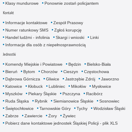
Klasy mundurowe
Ponownie zostań policjantem
Kontakt
Informacje kontaktowe
Zespół Prasowy
Numer ratunkowy SMS
Zgłoś korupcję
Handel ludźmi - infolinia
Skargi i wnioski
Linki
Informacje dla osób z niepełnosprawnością
Jednostki
Komendy Miejskie i Powiatowe
Będzin
Bielsko-Biała
Bieruń
Bytom
Chorzów
Cieszyn
Częstochowa
Dąbrowa Górnicza
Gliwice
Jastrzębie Zdrój
Jaworzno
Katowice
Kłobuck
Lubliniec
Mikołów
Mysłowice
Myszków
Piekary Śląskie
Pszczyna
Racibórz
Ruda Śląska
Rybnik
Siemianowice Śląskie
Sosnowiec
Świętochłowice
Tarnowskie Góry
Tychy
Wodzisław Śląski
Zabrze
Zawiercie
Żory
Żywiec
Pobierz dane kontaktowe jednostek Śląskiej Policji - plik XLS