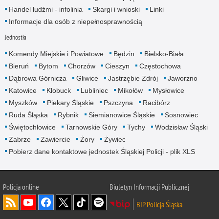
Handel ludźmi - infolinia
Skargi i wnioski
Linki
Informacje dla osób z niepełnosprawnością
Jednostki
Komendy Miejskie i Powiatowe
Będzin
Bielsko-Biała
Bieruń
Bytom
Chorzów
Cieszyn
Częstochowa
Dąbrowa Górnicza
Gliwice
Jastrzębie Zdrój
Jaworzno
Katowice
Kłobuck
Lubliniec
Mikołów
Mysłowice
Myszków
Piekary Śląskie
Pszczyna
Racibórz
Ruda Śląska
Rybnik
Siemianowice Śląskie
Sosnowiec
Świętochłowice
Tarnowskie Góry
Tychy
Wodzisław Śląski
Zabrze
Zawiercie
Żory
Żywiec
Pobierz dane kontaktowe jednostek Śląskiej Policji - plik XLS
Policja online
Biuletyn Informacji Publicznej
BIP Policja Śląska