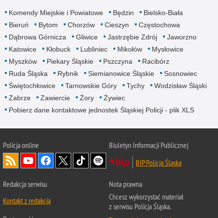
Komendy Miejskie i Powiatowe
Będzin
Bielsko-Biała
Bieruń
Bytom
Chorzów
Cieszyn
Częstochowa
Dąbrowa Górnicza
Gliwice
Jastrzębie Zdrój
Jaworzno
Katowice
Kłobuck
Lubliniec
Mikołów
Mysłowice
Myszków
Piekary Śląskie
Pszczyna
Racibórz
Ruda Śląska
Rybnik
Siemianowice Śląskie
Sosnowiec
Świętochłowice
Tarnowskie Góry
Tychy
Wodzisław Śląski
Zabrze
Zawiercie
Żory
Żywiec
Pobierz dane kontaktowe jednostek Śląskiej Policji - plik XLS
Policja online
Biuletyn Informacji Publicznej
BIP Policja Śląska
Redakcja serwisu
Nota prawna
Chcesz wykorzystać materiał
Kontakt z redakcją
z serwisu Policja Śląska.