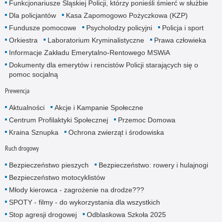
Funkcjonariusze Śląskiej Policji, którzy ponieśli śmierć w służbie
Dla policjantów
Kasa Zapomogowo Pożyczkowa (KZP)
Fundusze pomocowe
Psycholodzy policyjni
Policja i sport
Orkiestra
Laboratorium Kryminalistyczne
Prawa człowieka
Informacje Zakładu Emerytalno-Rentowego MSWiA
Dokumenty dla emerytów i rencistów Policji starających się o
pomoc socjalną
Prewencja
Aktualności
Akcje i Kampanie Społeczne
Centrum Profilaktyki Społecznej
Przemoc Domowa
Kraina Sznupka
Ochrona zwierząt i środowiska
Ruch drogowy
Bezpieczeństwo pieszych
Bezpieczeństwo: rowery i hulajnogi
Bezpieczeństwo motocyklistów
Młody kierowca - zagrożenie na drodze???
SPOTY - filmy - do wykorzystania dla wszystkich
Stop agresji drogowej
Odblaskowa Szkoła 2025