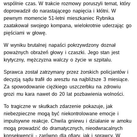
wspólnie czas. W trakcie rozmowy poruszyli temat, który
doprowadził do narastającego napięcia i kłótni. W
pewnym momencie 51-letni mieszkaniec Rybnika
zaatakował swojego kompana, wielokrotnie uderzając go
pięściami w głowę.
W wyniku brutalnej napaści pokrzywdzony doznał
poważnych obrażeń głowy i czaszki. Jego stan jest
krytyczny, mężczyzna walczy o życie w szpitalu.
Sprawca został zatrzymany przez żorskich policjantów i
decyzją sądu trafił do aresztu na najbliższe 3 miesiące.
Za spowodowanie ciężkiego uszczerbku na zdrowiu
grozi mu kara nawet do 20 lat pozbawienia wolności.
To tragiczne w skutkach zdarzenie pokazuje, jak
niebezpieczne mogą być niekontrolowane emocje i
impulsywne reakcje. Chwila gniewu i działanie w amoku
mogą prowadzić do dramatycznych, nieodwracalnych
konsekwencji - zarówno dla ofiary, jak i sprawcy. W