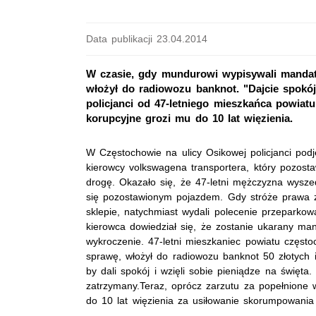
Data publikacji 23.04.2014
W czasie, gdy mundurowi wypisywali mandat 
włożył do radiowozu banknot. "Dajcie spokój
policjanci od 47-letniego mieszkańca powiat
korupcyjne grozi mu do 10 lat więzienia.
W Częstochowie na ulicy Osikowej policjanci podj
kierowcy volkswagena transportera, który pozost
drogę. Okazało się, że 47-letni mężczyzna wysze
się pozostawionym pojazdem. Gdy stróże prawa z
sklepie, natychmiast wydali polecenie przeparko
kierowca dowiedział się, że zostanie ukarany m
wykroczenie. 47-letni mieszkaniec powiatu często
sprawę, włożył do radiowozu banknot 50 złotych
by dali spokój i wzięli sobie pieniądze na święta.
zatrzymany.Teraz, oprócz zarzutu za popełnione 
do 10 lat więzienia za usiłowanie skorumpowani