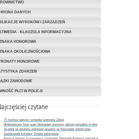
EROWNICTWO
HRONA DANYCH
BLIKACJE WYROKÓW I ZARZĄDZEŃ
LTIMEDIA - KLAUZULA INFORMACYJNA
ZNAKA HONOROWA
ZNAKA OKOLICZNOŚCIOWA
TRONATY HONOROWE
ATYSTYKA ZDARZEŃ
IĄZKI ZAWODOWE
WNOŚĆ PŁCI W POLICJI
Najczęściej czytane
23. rocznica pamięci sierżanta Grzegorza Załogi
Niebezpieczny finał jazdy. Nietrzeźwy kierujący uderzył pojazdem w obiekt Komendy Miejskiej Policji w Rybniku
16-latek po alkoholu przewoził pasażera na hulajnodze elektrycznej
Zaatakowała kierowcę. Została zatrzymana
Ponad 4 promile za kierownicą ciężarówki. Obywatel Białorusi usłyszał wyrok już następnego dnia