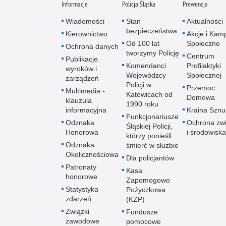
Informacje
Policja Śląska
Prewencja
Wiadomości
Stan
Aktualności
bezpieczeństwa
Kierownictwo
Akcje i Kam
Od 100 lat
Społeczne
Ochrona danych
tworzymy Policję
Centrum
Publikacje
Komendanci
Profilaktyki
wyroków i
Wojewódzcy
Społecznej
zarządzeń
Policji w
Przemoc
Multimedia -
Katowicach od
Domowa
klauzula
1990 roku
informacyjna
Kraina Szn
Funkcjonariusze
Odznaka
Ochrona zwi
Śląskiej Policji,
Honorowa
i środowiska
którzy ponieśli
Odznaka
śmierć w służbie
Okolicznościowa
Dla policjantów
Patronaty
Kasa
honorowe
Zapomogowo
Statystyka
Pożyczkowa
zdarzeń
(KZP)
Związki
Fundusze
zawodowe
pomocowe