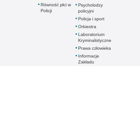
Równość płci w
Psycholodzy
Policji
policyjni
Policja i sport
Orkiestra
Laboratorium
Kryminalistyczne
Prawa człowieka
Informacje
Zakładu
Emerytalno-
Rentowego
MSWiA
Dokumenty dla
emerytów i
rencistów Policji
starających się o
pomoc socjalną