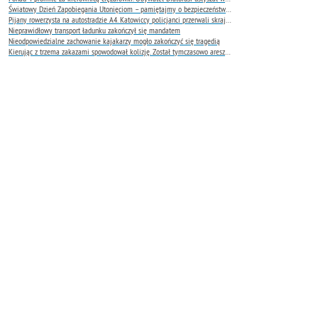
Światowy Dzień Zapobiegania Utonięciom – pamiętajmy o bezpieczeństwie nad wodą
Pijany rowerzysta na autostradzie A4. Katowiccy policjanci przerwali skrajnie niebezpieczną jazdę
Nieprawidłowy transport ładunku zakończył się mandatem
Nieodpowiedzialne zachowanie kajakarzy mogło zakończyć się tragedią
Kierując z trzema zakazami spowodował kolizję. Został tymczasowo aresztowany