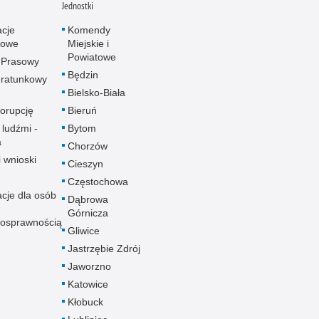
Jednostki
acje
Komendy
towe
Miejskie i
Powiatowe
 Prasowy
Będzin
ratunkowy
Bielsko-Biała
korupcję
Bieruń
 ludźmi -
Bytom
a
Chorzów
i wnioski
Cieszyn
Częstochowa
acje dla osób
Dąbrowa
Górnicza
nosprawnością
Gliwice
Jastrzębie Zdrój
Jaworzno
Katowice
Kłobuck