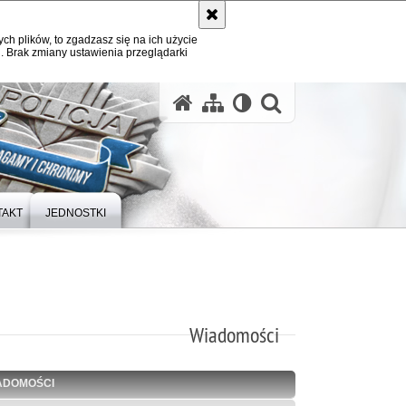
ych plików, to zgadzasz się na ich użycie
. Brak zmiany ustawienia przeglądarki
otwórz wysz
TAKT
JEDNOSTKI
Wiadomości
ADOMOŚCI