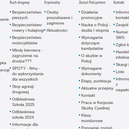
Ruch drogowy
Kryminalny
Zostań Policjantem
Kontakt
Bezpieczeństwo
Osoby
Działania
Inform
pieszych
poszukiwane i
promocyjne
kontak
panie
zaginione
Bezpieczeństwo:
Nauka o Policji -
Zespół
rowery i hulajnogi
Aktualności
studia I stopnia
Numer 
Bezpieczeństwo
Wymagania
SMS
motocyklistów
dotyczące
Zgłoś 
kandydatów
Młody kierowca -
Handel
zagrożenie na
O służbie w
infolini
drodze???
Policji
upka
Skargi 
SPOTY - filmy -
Wymagane
erząt
Linki
do wykorzystania
dokumenty
Inform
dla wszystkich
Etapy, punktacja
z
Stop agresji
Aktualne przepisy
niepeł
drogowej
Kontakt
Odblaskowa
Praca w Korpusie
Szkoła 2025
Służby Cywilnej
Odblaskowa
Klasy
szkoła 2024
mundurowe
Informacje dla
Ponownie zostań