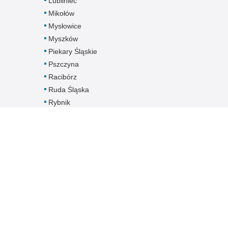
Lubliniec
Mikołów
Mysłowice
Myszków
Piekary Śląskie
Pszczyna
Racibórz
Ruda Śląska
Rybnik
Siemianowice
Śląskie
Sosnowiec
Świętochłowice
Tarnowskie Góry
Tychy
Wodzisław Śląski
Zabrze
Zawiercie
Żory