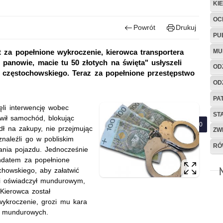
KI
OC
Powrót
Drukuj
PU
MU
za popełnione wykroczenie, kierowca transportera
 panowie, macie tu 50 złotych na święta" usłyszeli
OD
u częstochowskiego. Teraz za popełnione przestępstwo
OD
PA
ęli interwencję wobec
ST
awił samochód, blokując
dł na zakupy, nie przejmując
ZW
naleźli go w pobliskim
RÓ
wania pojazdu. Jednocześnie
andatem za popełnione
chowskiego, aby załatwić
 i oświadczył mundurowym,
 Kierowca został
wykroczenie, grozi mu kara
a mundurowych.