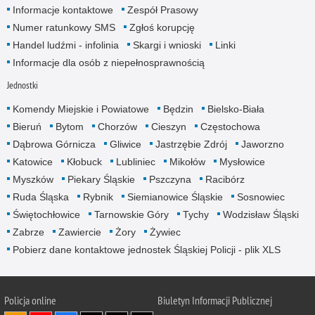
Informacje kontaktowe
Zespół Prasowy
Numer ratunkowy SMS
Zgłoś korupcję
Handel ludźmi - infolinia
Skargi i wnioski
Linki
Informacje dla osób z niepełnosprawnością
Jednostki
Komendy Miejskie i Powiatowe
Będzin
Bielsko-Biała
Bieruń
Bytom
Chorzów
Cieszyn
Częstochowa
Dąbrowa Górnicza
Gliwice
Jastrzębie Zdrój
Jaworzno
Katowice
Kłobuck
Lubliniec
Mikołów
Mysłowice
Myszków
Piekary Śląskie
Pszczyna
Racibórz
Ruda Śląska
Rybnik
Siemianowice Śląskie
Sosnowiec
Świętochłowice
Tarnowskie Góry
Tychy
Wodzisław Śląski
Zabrze
Zawiercie
Żory
Żywiec
Pobierz dane kontaktowe jednostek Śląskiej Policji - plik XLS
Policja online
Biuletyn Informacji Publicznej