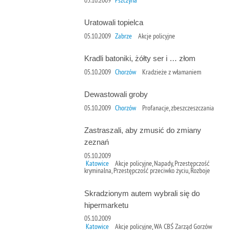
Uratowali topielca
05.10.2009
Zabrze
Akcje policyjne
Kradli batoniki, żółty ser i … złom
05.10.2009
Chorzów
Kradzieże z włamaniem
Dewastowali groby
05.10.2009
Chorzów
Profanacje, zbeszczeszczania
Zastraszali, aby zmusić do zmiany
zeznań
05.10.2009
Katowice
Akcje policyjne, Napady, Przestępczość
kryminalna, Przestępczość przeciwko życiu, Rozboje
Skradzionym autem wybrali się do
hipermarketu
05.10.2009
Katowice
Akcje policyjne, WA CBŚ Zarząd Gorzów