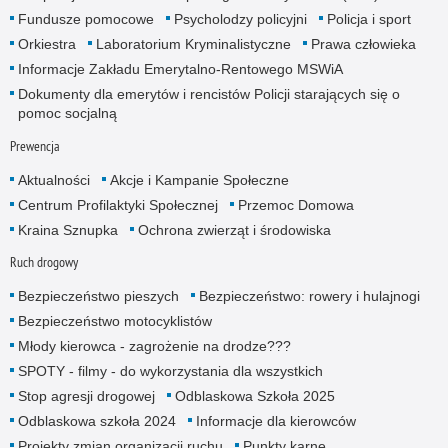
Fundusze pomocowe
Psycholodzy policyjni
Policja i sport
Orkiestra
Laboratorium Kryminalistyczne
Prawa człowieka
Informacje Zakładu Emerytalno-Rentowego MSWiA
Dokumenty dla emerytów i rencistów Policji starających się o
pomoc socjalną
Prewencja
Aktualności
Akcje i Kampanie Społeczne
Centrum Profilaktyki Społecznej
Przemoc Domowa
Kraina Sznupka
Ochrona zwierząt i środowiska
Ruch drogowy
Bezpieczeństwo pieszych
Bezpieczeństwo: rowery i hulajnogi
Bezpieczeństwo motocyklistów
Młody kierowca - zagrożenie na drodze???
SPOTY - filmy - do wykorzystania dla wszystkich
Stop agresji drogowej
Odblaskowa Szkoła 2025
Odblaskowa szkoła 2024
Informacje dla kierowców
Projekty zmian organizacji ruchu
Punkty karne