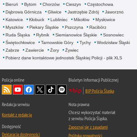
Bieruń
Bytom
Chorzów
Cieszyn
Częstochowa
Dąbrowa Górnicza
Gliwice
Jastrzębie Zdrój
Jaworzno
Katowice
Kłobuck
Lubliniec
Mikołów
Mysłowice
Myszków
Piekary Śląskie
Pszczyna
Racibórz
Ruda Śląska
Rybnik
Siemianowice Śląskie
Sosnowiec
Świętochłowice
Tarnowskie Góry
Tychy
Wodzisław Śląski
Zabrze
Zawiercie
Żory
Żywiec
Pobierz dane kontaktowe jednostek Śląskiej Policji - plik XLS
Policja online
Biuletyn Informacji Publicznej
BIP Policja Śląska
Redakcja serwisu
Nota prawna
Chcesz wykorzystać materiał
Kontakt z redakcją
z serwisu Policja Śląska.
Dostępność
Zapoznaj się z zasadami
Deklaracja dostępności
Polityka prywatności