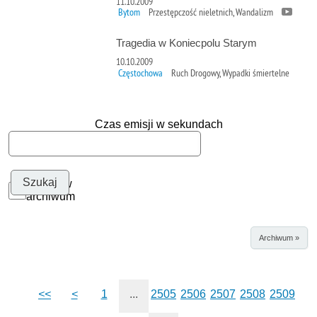
11.10.2009
Bytom
Przestępczość nieletnich, Wandalizm
Tragedia w Koniecpolu Starym
10.10.2009
Częstochowa
Ruch Drogowy, Wypadki śmiertelne
Czas emisji w sekundach
Szukaj w
archiwum
Archiwum »
<<
<
1
...
2505
2506
2507
2508
2509