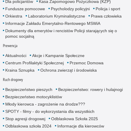
Dla policjantów
Kasa Zapomogowo Pożyczkowa (KZP)
Fundusze pomocowe
Psycholodzy policyjni
Policja i sport
Orkiestra
Laboratorium Kryminalistyczne
Prawa człowieka
Informacje Zakładu Emerytalno-Rentowego MSWiA
Dokumenty dla emerytów i rencistów Policji starających się o
pomoc socjalną
Prewencja
Aktualności
Akcje i Kampanie Społeczne
Centrum Profilaktyki Społecznej
Przemoc Domowa
Kraina Sznupka
Ochrona zwierząt i środowiska
Ruch drogowy
Bezpieczeństwo pieszych
Bezpieczeństwo: rowery i hulajnogi
Bezpieczeństwo motocyklistów
Młody kierowca - zagrożenie na drodze???
SPOTY - filmy - do wykorzystania dla wszystkich
Stop agresji drogowej
Odblaskowa Szkoła 2025
Odblaskowa szkoła 2024
Informacje dla kierowców