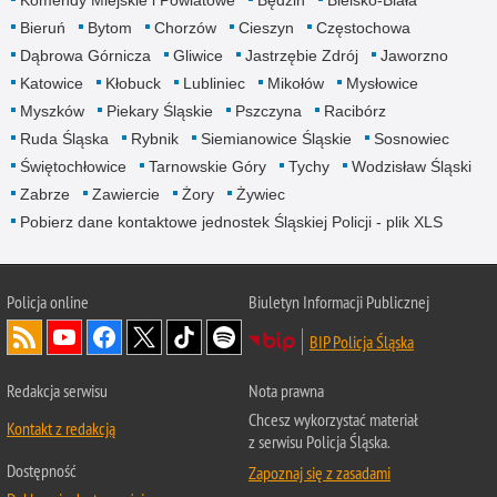
Bieruń
Bytom
Chorzów
Cieszyn
Częstochowa
Dąbrowa Górnicza
Gliwice
Jastrzębie Zdrój
Jaworzno
Katowice
Kłobuck
Lubliniec
Mikołów
Mysłowice
Myszków
Piekary Śląskie
Pszczyna
Racibórz
Ruda Śląska
Rybnik
Siemianowice Śląskie
Sosnowiec
Świętochłowice
Tarnowskie Góry
Tychy
Wodzisław Śląski
Zabrze
Zawiercie
Żory
Żywiec
Pobierz dane kontaktowe jednostek Śląskiej Policji - plik XLS
Policja online
Biuletyn Informacji Publicznej
BIP Policja Śląska
Redakcja serwisu
Nota prawna
Chcesz wykorzystać materiał
Kontakt z redakcją
z serwisu Policja Śląska.
Dostępność
Zapoznaj się z zasadami