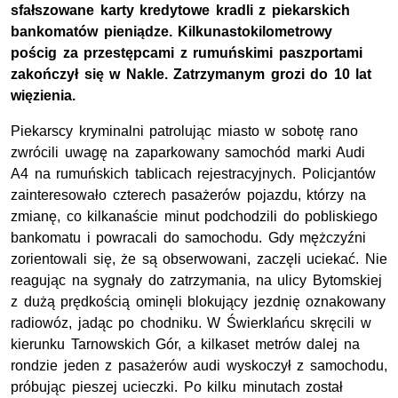
sfałszowane karty kredytowe kradli z piekarskich
bankomatów pieniądze. Kilkunastokilometrowy
pościg za przestępcami z rumuńskimi paszportami
zakończył się w Nakle. Zatrzymanym grozi do 10 lat
więzienia.
Piekarscy kryminalni patrolując miasto w sobotę rano
zwrócili uwagę na zaparkowany samochód marki Audi
A4 na rumuńskich tablicach rejestracyjnych. Policjantów
zainteresowało czterech pasażerów pojazdu, którzy na
zmianę, co kilkanaście minut podchodzili do pobliskiego
bankomatu i powracali do samochodu. Gdy mężczyźni
zorientowali się, że są obserwowani, zaczęli uciekać. Nie
reagując na sygnały do zatrzymania, na ulicy Bytomskiej
z dużą prędkością ominęli blokujący jezdnię oznakowany
radiowóz, jadąc po chodniku. W Świerklańcu skręcili w
kierunku Tarnowskich Gór, a kilkaset metrów dalej na
rondzie jeden z pasażerów audi wyskoczył z samochodu,
próbując pieszej ucieczki. Po kilku minutach został