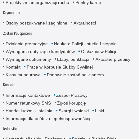
Projekty zmian organizacji ruchu
Punkty karne
Kryminalny
Osoby poszukiwane i zaginione
Aktualności
Zostań Policjantem
Działania promocyjne
Nauka o Policji - studia I stopnia
Wymagania dotyczące kandydatów
O służbie w Policji
Wymagane dokumenty
Etapy, punktacja
Aktualne przepisy
Kontakt
Praca w Korpusie Służby Cywilnej
Klasy mundurowe
Ponownie zostań policjantem
Kontakt
Informacje kontaktowe
Zespół Prasowy
Numer ratunkowy SMS
Zgłoś korupcję
Handel ludźmi - infolinia
Skargi i wnioski
Linki
Informacje dla osób z niepełnosprawnością
Jednostki
Komendy Miejskie i Powiatowe
Będzin
Bielsko-Biała