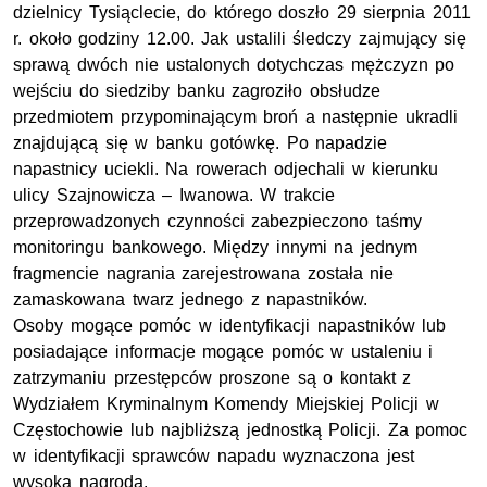
dzielnicy Tysiąclecie, do którego doszło 29 sierpnia 2011
r. około godziny 12.00. Jak ustalili śledczy zajmujący się
sprawą dwóch nie ustalonych dotychczas mężczyzn po
wejściu do siedziby banku zagroziło obsłudze
przedmiotem przypominającym broń a następnie ukradli
znajdującą się w banku gotówkę. Po napadzie
napastnicy uciekli. Na rowerach odjechali w kierunku
ulicy Szajnowicza – Iwanowa. W trakcie
przeprowadzonych czynności zabezpieczono taśmy
monitoringu bankowego. Między innymi na jednym
fragmencie nagrania zarejestrowana została nie
zamaskowana twarz jednego z napastników.
Osoby mogące pomóc w identyfikacji napastników lub
posiadające informacje mogące pomóc w ustaleniu i
zatrzymaniu przestępców proszone są o kontakt z
Wydziałem Kryminalnym Komendy Miejskiej Policji w
Częstochowie lub najbliższą jednostką Policji. Za pomoc
w identyfikacji sprawców napadu wyznaczona jest
wysoka nagroda.