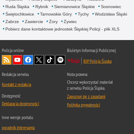
Ruda Śląska
Rybnik
Siemianowice Śląskie
Sosnowiec
Świętochłowice
Tarnowskie Góry
Tychy
Wodzisław Śląski
Zabrze
Zawiercie
Żory
Żywiec
Pobierz dane kontaktowe jednostek Śląskiej Policji - plik XLS
Policja online
Biuletyn Informacji Publicznej
BIP Policja Śląska
Redakcja serwisu
Nota prawna
Chcesz wykorzystać materiał
Kontakt z redakcją
z serwisu Policja Śląska.
Dostępność
Zapoznaj się z zasadami
Deklaracja dostępności
Polityka prywatności
Inne wersje portalu
poradnik interesanta