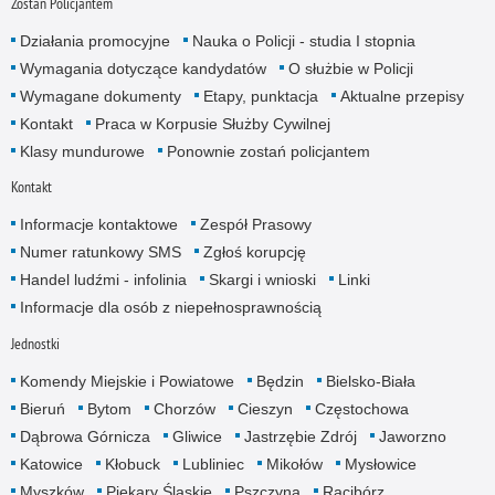
Zostań Policjantem
Działania promocyjne
Nauka o Policji - studia I stopnia
Wymagania dotyczące kandydatów
O służbie w Policji
Wymagane dokumenty
Etapy, punktacja
Aktualne przepisy
Kontakt
Praca w Korpusie Służby Cywilnej
Klasy mundurowe
Ponownie zostań policjantem
Kontakt
Informacje kontaktowe
Zespół Prasowy
Numer ratunkowy SMS
Zgłoś korupcję
Handel ludźmi - infolinia
Skargi i wnioski
Linki
Informacje dla osób z niepełnosprawnością
Jednostki
Komendy Miejskie i Powiatowe
Będzin
Bielsko-Biała
Bieruń
Bytom
Chorzów
Cieszyn
Częstochowa
Dąbrowa Górnicza
Gliwice
Jastrzębie Zdrój
Jaworzno
Katowice
Kłobuck
Lubliniec
Mikołów
Mysłowice
Myszków
Piekary Śląskie
Pszczyna
Racibórz