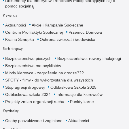
Dokumenty dla emerytów i rencistów Policji starających się o
pomoc socjalną
Prewencja
Aktualności
Akcje i Kampanie Społeczne
Centrum Profilaktyki Społecznej
Przemoc Domowa
Kraina Sznupka
Ochrona zwierząt i środowiska
Ruch drogowy
Bezpieczeństwo pieszych
Bezpieczeństwo: rowery i hulajnogi
Bezpieczeństwo motocyklistów
Młody kierowca - zagrożenie na drodze???
SPOTY - filmy - do wykorzystania dla wszystkich
Stop agresji drogowej
Odblaskowa Szkoła 2025
Odblaskowa szkoła 2024
Informacje dla kierowców
Projekty zmian organizacji ruchu
Punkty karne
Kryminalny
Osoby poszukiwane i zaginione
Aktualności