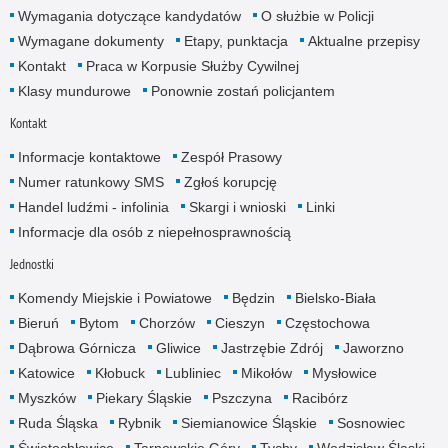
Wymagania dotyczące kandydatów
O służbie w Policji
Wymagane dokumenty
Etapy, punktacja
Aktualne przepisy
Kontakt
Praca w Korpusie Służby Cywilnej
Klasy mundurowe
Ponownie zostań policjantem
Kontakt
Informacje kontaktowe
Zespół Prasowy
Numer ratunkowy SMS
Zgłoś korupcję
Handel ludźmi - infolinia
Skargi i wnioski
Linki
Informacje dla osób z niepełnosprawnością
Jednostki
Komendy Miejskie i Powiatowe
Będzin
Bielsko-Biała
Bieruń
Bytom
Chorzów
Cieszyn
Częstochowa
Dąbrowa Górnicza
Gliwice
Jastrzębie Zdrój
Jaworzno
Katowice
Kłobuck
Lubliniec
Mikołów
Mysłowice
Myszków
Piekary Śląskie
Pszczyna
Racibórz
Ruda Śląska
Rybnik
Siemianowice Śląskie
Sosnowiec