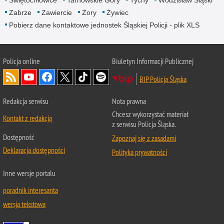
Świętochłowice
Tarnowskie Góry
Tychy
Wodzisław Śląski
Zabrze
Zawiercie
Żory
Żywiec
Pobierz dane kontaktowe jednostek Śląskiej Policji - plik XLS
Policja online
Biuletyn Informacji Publicznej
BIP Policja Śląska
Redakcja serwisu
Nota prawna
Chcesz wykorzystać materiał
Kontakt z redakcją
z serwisu Policja Śląska.
Dostępność
Zapoznaj się z zasadami
Deklaracja dostępności
Polityka prywatności
Inne wersje portalu
poradnik interesanta
wersja tekstowa