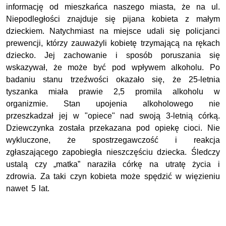
informację od mieszkańca naszego miasta, że na ul.
Niepodległości znajduje się pijana kobieta z małym
dzieckiem. Natychmiast na miejsce udali się policjanci
prewencji, którzy zauważyli kobietę trzymającą na rękach
dziecko. Jej zachowanie i sposób poruszania się
wskazywał, że może być pod wpływem alkoholu. Po
badaniu stanu trzeźwości okazało się, że 25-letnia
tyszanka miała prawie 2,5 promila alkoholu w
organizmie. Stan upojenia alkoholowego nie
przeszkadzał jej w "opiece" nad swoją 3-letnią córką.
Dziewczynka została przekazana pod opiekę cioci. Nie
wykluczone, że spostrzegawczość i reakcja
zgłaszającego zapobiegła nieszczęściu dziecka. Śledczy
ustalą czy „matka” naraziła córkę na utratę życia i
zdrowia. Za taki czyn kobieta może spędzić w więzieniu
nawet 5 lat.