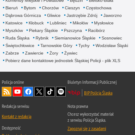
Komendy Miejskie i Powiatowe
Będzin
Bielsko-Biała
Bieruń
Bytom
Chorzów
Cieszyn
Częstochowa
Dąbrowa Górnicza
Gliwice
Jastrzębie Zdrój
Jaworzno
Katowice
Kłobuck
Lubliniec
Mikołów
Mysłowice
Myszków
Piekary Śląskie
Pszczyna
Racibórz
Ruda Śląska
Rybnik
Siemianowice Śląskie
Sosnowiec
Świętochłowice
Tarnowskie Góry
Tychy
Wodzisław Śląski
Zabrze
Zawiercie
Żory
Żywiec
Pobierz dane kontaktowe jednostek Śląskiej Policji - plik XLS
Policja online
Biuletyn Informacji Publicznej
BIP Policja Śląska
Redakcja serwisu
Nota prawna
Chcesz wykorzystać materiał
Kontakt z redakcją
z serwisu Policja Śląska.
Dostępność
Zapoznaj się z zasadami