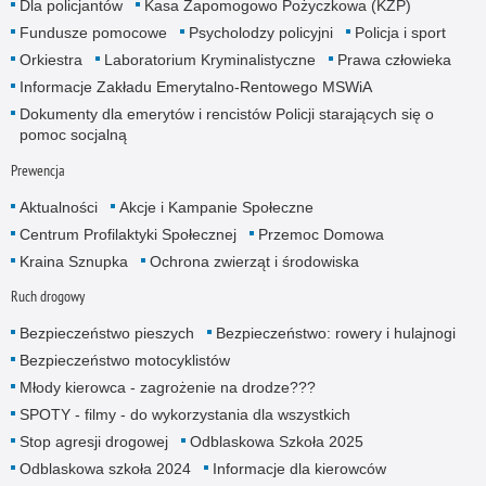
Dla policjantów
Kasa Zapomogowo Pożyczkowa (KZP)
Fundusze pomocowe
Psycholodzy policyjni
Policja i sport
Orkiestra
Laboratorium Kryminalistyczne
Prawa człowieka
Informacje Zakładu Emerytalno-Rentowego MSWiA
Dokumenty dla emerytów i rencistów Policji starających się o
pomoc socjalną
Prewencja
Aktualności
Akcje i Kampanie Społeczne
Centrum Profilaktyki Społecznej
Przemoc Domowa
Kraina Sznupka
Ochrona zwierząt i środowiska
Ruch drogowy
Bezpieczeństwo pieszych
Bezpieczeństwo: rowery i hulajnogi
Bezpieczeństwo motocyklistów
Młody kierowca - zagrożenie na drodze???
SPOTY - filmy - do wykorzystania dla wszystkich
Stop agresji drogowej
Odblaskowa Szkoła 2025
Odblaskowa szkoła 2024
Informacje dla kierowców