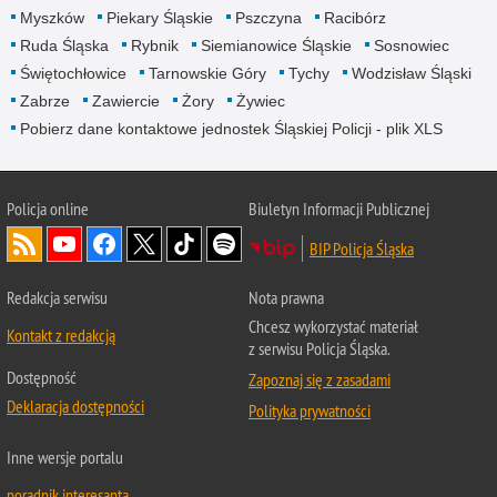
Myszków
Piekary Śląskie
Pszczyna
Racibórz
Ruda Śląska
Rybnik
Siemianowice Śląskie
Sosnowiec
Świętochłowice
Tarnowskie Góry
Tychy
Wodzisław Śląski
Zabrze
Zawiercie
Żory
Żywiec
Pobierz dane kontaktowe jednostek Śląskiej Policji - plik XLS
Policja online
Biuletyn Informacji Publicznej
BIP Policja Śląska
Redakcja serwisu
Nota prawna
Chcesz wykorzystać materiał
Kontakt z redakcją
z serwisu Policja Śląska.
Dostępność
Zapoznaj się z zasadami
Deklaracja dostępności
Polityka prywatności
Inne wersje portalu
poradnik interesanta