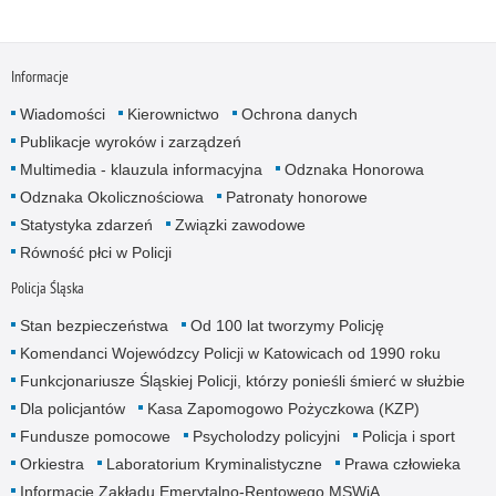
Informacje
Wiadomości
Kierownictwo
Ochrona danych
Publikacje wyroków i zarządzeń
Multimedia - klauzula informacyjna
Odznaka Honorowa
Odznaka Okolicznościowa
Patronaty honorowe
Statystyka zdarzeń
Związki zawodowe
Równość płci w Policji
Policja Śląska
Stan bezpieczeństwa
Od 100 lat tworzymy Policję
Komendanci Wojewódzcy Policji w Katowicach od 1990 roku
Funkcjonariusze Śląskiej Policji, którzy ponieśli śmierć w służbie
Dla policjantów
Kasa Zapomogowo Pożyczkowa (KZP)
Fundusze pomocowe
Psycholodzy policyjni
Policja i sport
Orkiestra
Laboratorium Kryminalistyczne
Prawa człowieka
Informacje Zakładu Emerytalno-Rentowego MSWiA