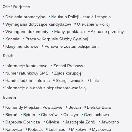
Zostań Policjantem
Działania promocyjne
Nauka o Policji - studia I stopnia
Wymagania dotyczące kandydatów
O służbie w Policji
Wymagane dokumenty
Etapy, punktacja
Aktualne przepisy
Kontakt
Praca w Korpusie Służby Cywilnej
Klasy mundurowe
Ponownie zostań policjantem
Kontakt
Informacje kontaktowe
Zespół Prasowy
Numer ratunkowy SMS
Zgłoś korupcję
Handel ludźmi - infolinia
Skargi i wnioski
Linki
Informacje dla osób z niepełnosprawnością
Jednostki
Komendy Miejskie i Powiatowe
Będzin
Bielsko-Biała
Bieruń
Bytom
Chorzów
Cieszyn
Częstochowa
Dąbrowa Górnicza
Gliwice
Jastrzębie Zdrój
Jaworzno
Katowice
Kłobuck
Lubliniec
Mikołów
Mysłowice