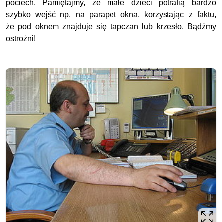
pociech. Pamiętajmy, że małe dzieci potrafią bardzo
szybko wejść np. na parapet okna, korzystając z faktu,
że pod oknem znajduje się tapczan lub krzesło. Bądźmy
ostrożni!