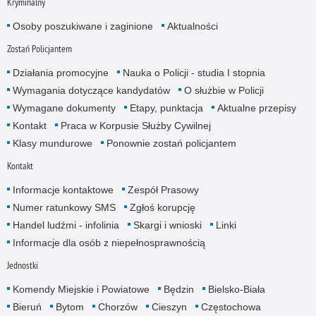
Kryminalny
Osoby poszukiwane i zaginione
Aktualności
Zostań Policjantem
Działania promocyjne
Nauka o Policji - studia I stopnia
Wymagania dotyczące kandydatów
O służbie w Policji
Wymagane dokumenty
Etapy, punktacja
Aktualne przepisy
Kontakt
Praca w Korpusie Służby Cywilnej
Klasy mundurowe
Ponownie zostań policjantem
Kontakt
Informacje kontaktowe
Zespół Prasowy
Numer ratunkowy SMS
Zgłoś korupcję
Handel ludźmi - infolinia
Skargi i wnioski
Linki
Informacje dla osób z niepełnosprawnością
Jednostki
Komendy Miejskie i Powiatowe
Będzin
Bielsko-Biała
Bieruń
Bytom
Chorzów
Cieszyn
Częstochowa