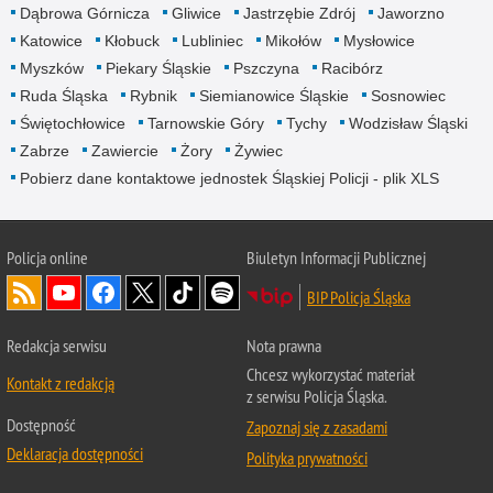
Dąbrowa Górnicza
Gliwice
Jastrzębie Zdrój
Jaworzno
Katowice
Kłobuck
Lubliniec
Mikołów
Mysłowice
Myszków
Piekary Śląskie
Pszczyna
Racibórz
Ruda Śląska
Rybnik
Siemianowice Śląskie
Sosnowiec
Świętochłowice
Tarnowskie Góry
Tychy
Wodzisław Śląski
Zabrze
Zawiercie
Żory
Żywiec
Pobierz dane kontaktowe jednostek Śląskiej Policji - plik XLS
Policja online
Biuletyn Informacji Publicznej
BIP Policja Śląska
Redakcja serwisu
Nota prawna
Chcesz wykorzystać materiał
Kontakt z redakcją
z serwisu Policja Śląska.
Dostępność
Zapoznaj się z zasadami
Deklaracja dostępności
Polityka prywatności