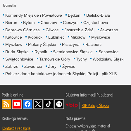
Jednostki
Komendy Miejskie i Powiatowe
Będzin
Bielsko-Biała
Bieruń
Bytom
Chorzów
Cieszyn
Częstochowa
Dąbrowa Górnicza
Gliwice
Jastrzębie Zdrój
Jaworzno
Katowice
Kłobuck
Lubliniec
Mikołów
Mysłowice
Myszków
Piekary Śląskie
Pszczyna
Racibórz
Ruda Śląska
Rybnik
Siemianowice Śląskie
Sosnowiec
Świętochłowice
Tarnowskie Góry
Tychy
Wodzisław Śląski
Zabrze
Zawiercie
Żory
Żywiec
Pobierz dane kontaktowe jednostek Śląskiej Policji - plik XLS
Policja online
Biuletyn Informacji Publicznej
BIP Policja Śląska
Redakcja serwisu
Nota prawna
Chcesz wykorzystać materiał
Kontakt z redakcją