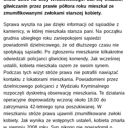
gliwiczanin przez prawie półtora roku mieszkał ze
zmumifikowanymi zwłokami starszej kobiety.
Sprawa wyszła na jaw dzięki informacji od sąsiadów z
kamienicy, w której mieszkała starsza pani. Na początku
grudnia ubiegłego roku zaniepokojeni sąsiedzi
powiadomili dzielnicowego, że od dłuższego czasu nie
spotykają sąsiadki. Po zgłoszeniu mieszkanie kilkakrotne
odwiedzali policjanci gliwickiej komendy. Jak wcześniej
ustalili, kobieta mieszkała razem ze swoim synem.
Podczas tych wizyt stróże prawa nie potrafili nawiązać
kontaktu z lokatorami mieszkania. Powiadomieni przez
dzielnicowego policjanci z Wydziału Kryminalnego
rozpoczęli dyskretną obserwację mieszkania. Te działania
operacyjne doprowadziły wczoraj około 18.00 do
zatrzymania 42-letniego syna poszukiwanej. W
mieszkaniu stróże prawa ujawnili zmumifikowane zwłoki
kobiety. Jak wynika ze wstępnych ustaleń, kobieta zmarła
w sierpniu 2008 roku. Syn nikogo nie powiadomił o