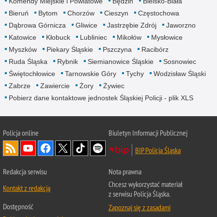
Komendy Miejskie i Powiatowe
Będzin
Bielsko-Biała
Bieruń
Bytom
Chorzów
Cieszyn
Częstochowa
Dąbrowa Górnicza
Gliwice
Jastrzębie Zdrój
Jaworzno
Katowice
Kłobuck
Lubliniec
Mikołów
Mysłowice
Myszków
Piekary Śląskie
Pszczyna
Racibórz
Ruda Śląska
Rybnik
Siemianowice Śląskie
Sosnowiec
Świętochłowice
Tarnowskie Góry
Tychy
Wodzisław Śląski
Zabrze
Zawiercie
Żory
Żywiec
Pobierz dane kontaktowe jednostek Śląskiej Policji - plik XLS
Policja online
Biuletyn Informacji Publicznej
BIP Policja Śląska
Redakcja serwisu
Nota prawna
Chcesz wykorzystać materiał
Kontakt z redakcją
z serwisu Policja Śląska.
Dostępność
Zapoznaj się z zasadami