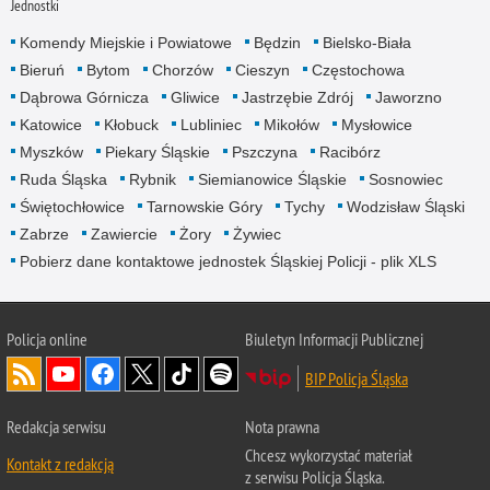
Jednostki
Komendy Miejskie i Powiatowe
Będzin
Bielsko-Biała
Bieruń
Bytom
Chorzów
Cieszyn
Częstochowa
Dąbrowa Górnicza
Gliwice
Jastrzębie Zdrój
Jaworzno
Katowice
Kłobuck
Lubliniec
Mikołów
Mysłowice
Myszków
Piekary Śląskie
Pszczyna
Racibórz
Ruda Śląska
Rybnik
Siemianowice Śląskie
Sosnowiec
Świętochłowice
Tarnowskie Góry
Tychy
Wodzisław Śląski
Zabrze
Zawiercie
Żory
Żywiec
Pobierz dane kontaktowe jednostek Śląskiej Policji - plik XLS
Policja online
Biuletyn Informacji Publicznej
BIP Policja Śląska
Redakcja serwisu
Nota prawna
Chcesz wykorzystać materiał
Kontakt z redakcją
z serwisu Policja Śląska.