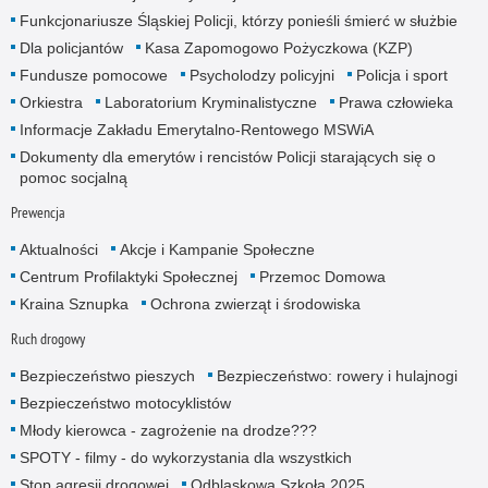
Funkcjonariusze Śląskiej Policji, którzy ponieśli śmierć w służbie
Dla policjantów
Kasa Zapomogowo Pożyczkowa (KZP)
Fundusze pomocowe
Psycholodzy policyjni
Policja i sport
Orkiestra
Laboratorium Kryminalistyczne
Prawa człowieka
Informacje Zakładu Emerytalno-Rentowego MSWiA
Dokumenty dla emerytów i rencistów Policji starających się o
pomoc socjalną
Prewencja
Aktualności
Akcje i Kampanie Społeczne
Centrum Profilaktyki Społecznej
Przemoc Domowa
Kraina Sznupka
Ochrona zwierząt i środowiska
Ruch drogowy
Bezpieczeństwo pieszych
Bezpieczeństwo: rowery i hulajnogi
Bezpieczeństwo motocyklistów
Młody kierowca - zagrożenie na drodze???
SPOTY - filmy - do wykorzystania dla wszystkich
Stop agresji drogowej
Odblaskowa Szkoła 2025