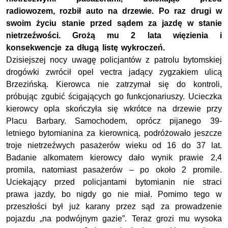
radiowozem, rozbił auto na drzewie. Po raz drugi w
swoim życiu stanie przed sądem za jazdę w stanie
nietrzeźwości. Grożą mu 2 lata więzienia i
konsekwencje za długą listę wykroczeń.
Dzisiejszej nocy uwagę policjantów z patrolu bytomskiej
drogówki zwrócił opel vectra jadący zygzakiem ulicą
Brzezińską. Kierowca nie zatrzymał się do kontroli,
próbując zgubić ścigających go funkcjonariuszy. Ucieczka
kierowcy opla skończyła się wkrótce na drzewie przy
Placu Barbary. Samochodem, oprócz pijanego 39-
letniego bytomianina za kierownicą, podróżowało jeszcze
troje nietrzeźwych pasażerów wieku od 16 do 37 lat.
Badanie alkomatem kierowcy dało wynik prawie 2,4
promila, natomiast pasażerów – po około 2 promile.
Uciekający przed policjantami bytomianin nie straci
prawa jazdy, bo nigdy go nie miał. Pomimo tego w
przeszłości był już karany przez sąd za prowadzenie
pojazdu „na podwójnym gazie”. Teraz grozi mu wysoka