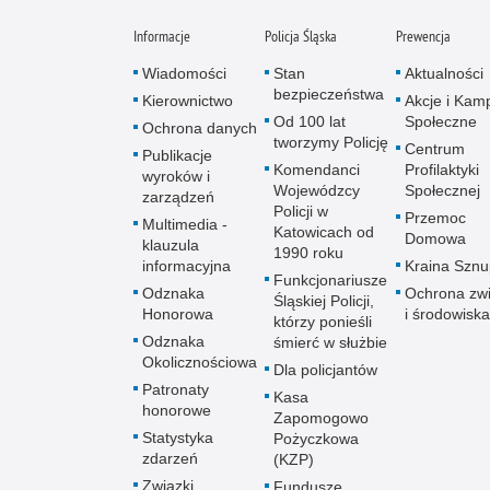
Informacje
Policja Śląska
Prewencja
Wiadomości
Stan
Aktualności
bezpieczeństwa
Kierownictwo
Akcje i Kam
Od 100 lat
Społeczne
Ochrona danych
tworzymy Policję
Centrum
Publikacje
Komendanci
Profilaktyki
wyroków i
Wojewódzcy
Społecznej
zarządzeń
Policji w
Przemoc
Multimedia -
Katowicach od
Domowa
klauzula
1990 roku
informacyjna
Kraina Szn
Funkcjonariusze
Odznaka
Ochrona zwi
Śląskiej Policji,
Honorowa
i środowiska
którzy ponieśli
Odznaka
śmierć w służbie
Okolicznościowa
Dla policjantów
Patronaty
Kasa
honorowe
Zapomogowo
Statystyka
Pożyczkowa
zdarzeń
(KZP)
Związki
Fundusze