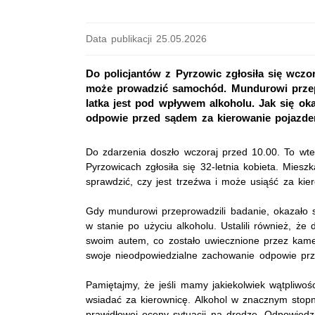
Data publikacji 25.05.2026
Do policjantów z Pyrzowic zgłosiła się wczora
może prowadzić samochód. Mundurowi przepro
latka jest pod wpływem alkoholu. Jak się oka
odpowie przed sądem za kierowanie pojazdem
Do zdarzenia doszło wczoraj przed 10.00. To wt
Pyrzowicach zgłosiła się 32-letnia kobieta. Miesz
sprawdzić, czy jest trzeźwa i może usiąść za kie
Gdy mundurowi przeprowadzili badanie, okazało si
w stanie po użyciu alkoholu. Ustalili również, że 
swoim autem, co zostało uwiecznione przez kame
swoje nieodpowiedzialne zachowanie odpowie p
Pamiętajmy, że jeśli mamy jakiekolwiek wątpliwo
wsiadać za kierownicę. Alkohol w znacznym stopn
prawidłowej oceny sytuacji na drodze. Odpowiedz