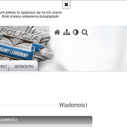
ych plików, to zgadzasz się na ich użycie
. Brak zmiany ustawienia przeglądarki
otwórz wysz
TAKT
JEDNOSTKI
Wiadomości
ADOMOŚCI