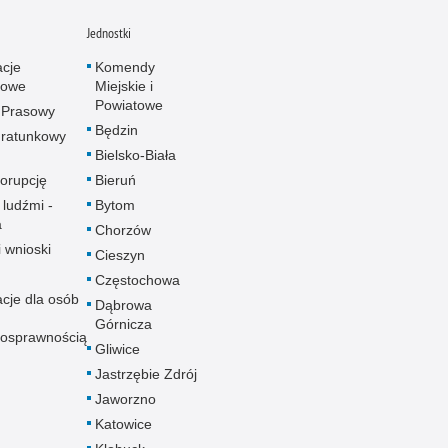
Jednostki
acje
Komendy
towe
Miejskie i
Powiatowe
 Prasowy
Będzin
ratunkowy
Bielsko-Biała
korupcję
Bieruń
 ludźmi -
Bytom
a
Chorzów
i wnioski
Cieszyn
Częstochowa
acje dla osób
Dąbrowa
Górnicza
nosprawnością
Gliwice
Jastrzębie Zdrój
Jaworzno
Katowice