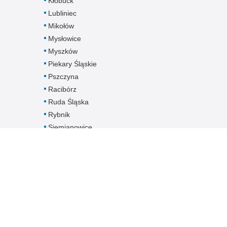
Kłobuck
Lubliniec
Mikołów
Mysłowice
Myszków
Piekary Śląskie
Pszczyna
Racibórz
Ruda Śląska
Rybnik
Siemianowice
Śląskie
Sosnowiec
Świętochłowice
Tarnowskie Góry
Tychy
Wodzisław Śląski
Zabrze
Zawiercie