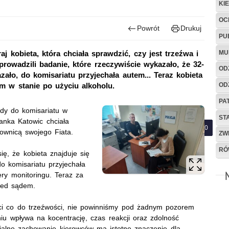
KI
OC
Powrót
Drukuj
PU
MU
j kobieta, która chciała sprawdzić, czy jest trzeźwa i
wadzili badanie, które rzeczywiście wykazało, że 32-
OD
zało, do komisariatu przyjechała autem... Teraz kobieta
OD
 w stanie po użyciu alkoholu.
PA
edy do komisariatu w
ST
kanka Katowic chciała
rownicą swojego Fiata.
ZW
RÓ
ę, że kobieta znajduje się
do komisariatu przyjechała
ry monitoringu. Teraz za
rzed sądem.
ści co do trzeźwości, nie powinniśmy pod żadnym pozorem
iu wpływa na kocentrację, czas reakcji oraz zdolność
ialne zachowanie kierowców ma istotne znaczenie dla