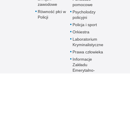
zawodowe
pomocowe
Równość płci w
Psycholodzy
Policji
policyjni
Policja i sport
Orkiestra
Laboratorium
Kryminalistyczne
Prawa człowieka
Informacje
Zakładu
Emerytalno-
Rentowego
MSWiA
Dokumenty dla
emerytów i
rencistów Policji
starających się o
pomoc socjalną