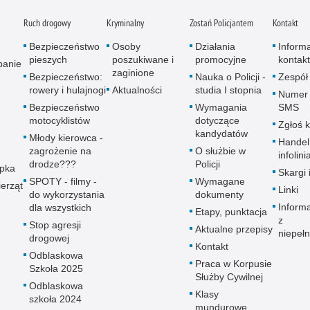
Ruch drogowy
Kryminalny
Zostań Policjantem
Kontakt
Bezpieczeństwo
Osoby
Działania
Inform
pieszych
poszukiwane i
promocyjne
kontak
panie
zaginione
Bezpieczeństwo:
Nauka o Policji -
Zespół
rowery i hulajnogi
Aktualności
studia I stopnia
Numer 
Bezpieczeństwo
Wymagania
SMS
motocyklistów
dotyczące
Zgłoś 
kandydatów
Młody kierowca -
Handel
zagrożenie na
O służbie w
infolini
drodze???
Policji
upka
Skargi 
SPOTY - filmy -
Wymagane
erząt
Linki
do wykorzystania
dokumenty
Inform
dla wszystkich
Etapy, punktacja
z
Stop agresji
Aktualne przepisy
niepeł
drogowej
Kontakt
Odblaskowa
Praca w Korpusie
Szkoła 2025
Służby Cywilnej
Odblaskowa
Klasy
szkoła 2024
mundurowe