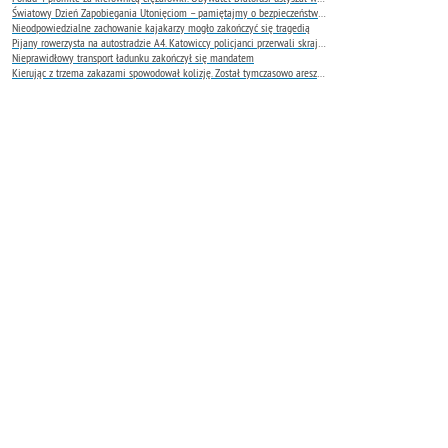
Światowy Dzień Zapobiegania Utonięciom – pamiętajmy o bezpieczeństwie nad wodą
Nieodpowiedzialne zachowanie kajakarzy mogło zakończyć się tragedią
Pijany rowerzysta na autostradzie A4. Katowiccy policjanci przerwali skrajnie niebezpieczną jazdę
Nieprawidłowy transport ładunku zakończył się mandatem
Kierując z trzema zakazami spowodował kolizję. Został tymczasowo aresztowany