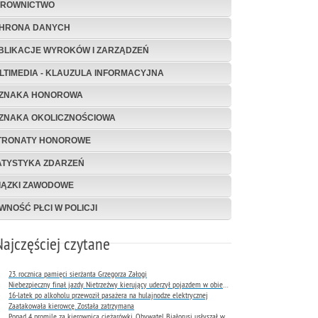
EROWNICTWO
HRONA DANYCH
BLIKACJE WYROKÓW I ZARZĄDZEŃ
LTIMEDIA - KLAUZULA INFORMACYJNA
ZNAKA HONOROWA
ZNAKA OKOLICZNOŚCIOWA
TRONATY HONOROWE
ATYSTYKA ZDARZEŃ
IĄZKI ZAWODOWE
WNOŚĆ PŁCI W POLICJI
Najczęściej czytane
23. rocznica pamięci sierżanta Grzegorza Załogi
Niebezpieczny finał jazdy. Nietrzeźwy kierujący uderzył pojazdem w obiekt Komendy Miejskiej Policji w Rybniku
16-latek po alkoholu przewoził pasażera na hulajnodze elektrycznej
Zaatakowała kierowcę. Została zatrzymana
Ponad 4 promile za kierownicą ciężarówki. Obywatel Białorusi usłyszał wyrok już następnego dnia