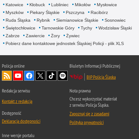
Katowice
Kłobuck
Lubliniec
Mikołów
Mysłowice
Myszków
Piekary Śląskie
Pszczyna
Racibórz
Ruda Śląska
Rybnik
Siemianowice Śląskie
Sosnowiec
Świętochłowice
Tarnowskie Góry
Tychy
Wodzisław Śląski
Zabrze
Zawiercie
Żory
Żywiec
Pobierz dane kontaktowe jednostek Śląskiej Policji - plik XLS
Policja online
Biuletyn Informacji Publicznej
BIP Policja Śląska
Redakcja serwisu
Nota prawna
Chcesz wykorzystać materiał
Kontakt z redakcją
z serwisu Policja Śląska.
Dostępność
Zapoznaj się z zasadami
Deklaracja dostępności
Polityka prywatności
Inne wersje portalu