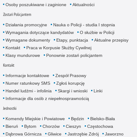
Osoby poszukiwane i zaginione
Aktualności
Zostań Policjantem
Działania promocyjne
Nauka o Policji - studia I stopnia
Wymagania dotyczące kandydatów
O służbie w Policji
Wymagane dokumenty
Etapy, punktacja
Aktualne przepisy
Kontakt
Praca w Korpusie Służby Cywilnej
Klasy mundurowe
Ponownie zostań policjantem
Kontakt
Informacje kontaktowe
Zespół Prasowy
Numer ratunkowy SMS
Zgłoś korupcję
Handel ludźmi - infolinia
Skargi i wnioski
Linki
Informacje dla osób z niepełnosprawnością
Jednostki
Komendy Miejskie i Powiatowe
Będzin
Bielsko-Biała
Bieruń
Bytom
Chorzów
Cieszyn
Częstochowa
Dąbrowa Górnicza
Gliwice
Jastrzębie Zdrój
Jaworzno