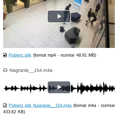
Odtwórz
wideo
Pobierz plik
(format mp4 - rozmiar 48.91 MB)
Nagranie audio
Nagranie__154.m4a
Odtwórz
wideo
Pobierz plik Nagranie__154.m4a
(format m4a - rozmiar
433.62 KB)