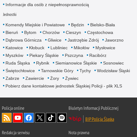
Informacje dla osób z niepełnosprawnością
Jednostki
Komendy Miejskie i Powiatowe
Będzin
Bielsko-Biała
Bieruń
Bytom
Chorzów
Cieszyn
Częstochowa
Dąbrowa Górnicza
Gliwice
Jastrzębie Zdrój
Jaworzno
Katowice
Kłobuck
Lubliniec
Mikołów
Mysłowice
Myszków
Piekary Śląskie
Pszczyna
Racibórz
Ruda Śląska
Rybnik
Siemianowice Śląskie
Sosnowiec
Świętochłowice
Tarnowskie Góry
Tychy
Wodzisław Śląski
Zabrze
Zawiercie
Żory
Żywiec
Pobierz dane kontaktowe jednostek Śląskiej Policji - plik XLS
Policja online
Biuletyn Informacji Publicznej
BIP Policja Śląska
Redakcja serwisu
Nota prawna