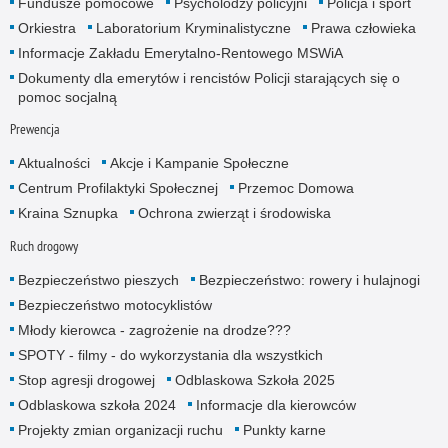
Fundusze pomocowe
Psycholodzy policyjni
Policja i sport
Orkiestra
Laboratorium Kryminalistyczne
Prawa człowieka
Informacje Zakładu Emerytalno-Rentowego MSWiA
Dokumenty dla emerytów i rencistów Policji starających się o
pomoc socjalną
Prewencja
Aktualności
Akcje i Kampanie Społeczne
Centrum Profilaktyki Społecznej
Przemoc Domowa
Kraina Sznupka
Ochrona zwierząt i środowiska
Ruch drogowy
Bezpieczeństwo pieszych
Bezpieczeństwo: rowery i hulajnogi
Bezpieczeństwo motocyklistów
Młody kierowca - zagrożenie na drodze???
SPOTY - filmy - do wykorzystania dla wszystkich
Stop agresji drogowej
Odblaskowa Szkoła 2025
Odblaskowa szkoła 2024
Informacje dla kierowców
Projekty zmian organizacji ruchu
Punkty karne