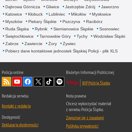
Dąbrowa Górnicza
Gliwice
Jastrzębie Zdrój
Jaworzno
Katowice
Kłobuck
Lubliniec
Mikołów
Mysłowice
Myszków
Piekary Śląskie
Pszczyna
Racibórz
Ruda Śląska
Rybnik
Siemianowice Śląskie
Sosnowiec
Świętochłowice
Tarnowskie Góry
Tychy
Wodzisław Śląski
Zabrze
Zawiercie
Żory
Żywiec
Pobierz dane kontaktowe jednostek Śląskiej Policji - plik XLS
Policja online
Biuletyn Informacji Publicznej
BIP Policja Śląska
Redakcja serwisu
Nota prawna
Chcesz wykorzystać materiał
Kontakt z redakcją
z serwisu Policja Śląska.
Dostępność
Zapoznaj się z zasadami
Deklaracja dostępności
Polityka prywatności