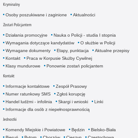
Kryminalny
Osoby poszukiwane i zaginione
Aktualności
Zostań Policjantem
Działania promocyjne
Nauka o Policji - studia I stopnia
Wymagania dotyczące kandydatów
O służbie w Policji
Wymagane dokumenty
Etapy, punktacja
Aktualne przepisy
Kontakt
Praca w Korpusie Służby Cywilnej
Klasy mundurowe
Ponownie zostań policjantem
Kontakt
Informacje kontaktowe
Zespół Prasowy
Numer ratunkowy SMS
Zgłoś korupcję
Handel ludźmi - infolinia
Skargi i wnioski
Linki
Informacje dla osób z niepełnosprawnością
Jednostki
Komendy Miejskie i Powiatowe
Będzin
Bielsko-Biała
Bieruń
Bytom
Chorzów
Cieszyn
Częstochowa