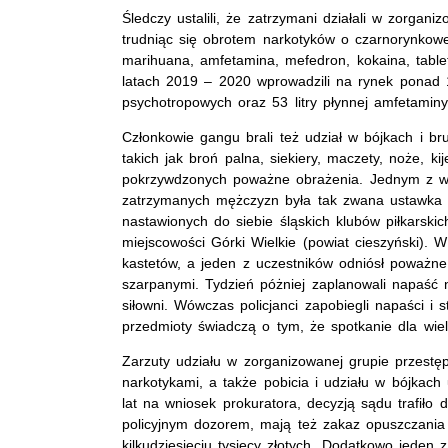
Śledczy ustalili, że zatrzymani działali w zorgan
trudniąc się obrotem narkotyków o czarnorynkowej
marihuana, amfetamina, mefedron, kokaina, table
latach 2019 – 2020 wprowadzili na rynek ponad 1
psychotropowych oraz 53 litry płynnej amfetaminy
Członkowie gangu brali też udział w bójkach i br
takich jak broń palna, siekiery, maczety, noże, k
pokrzywdzonych poważne obrażenia. Jednym z wym
zatrzymanych mężczyzn była tak zwana ustawka 
nastawionych do siebie śląskich klubów piłkarsk
miejscowości Górki Wielkie (powiat cieszyński). W 
kastetów, a jeden z uczestników odniósł poważne
szarpanymi. Tydzień póżniej zaplanowali napaść 
siłowni. Wówczas policjanci zapobiegli napaści i 
przedmioty świadczą o tym, że spotkanie dla wie
Zarzuty udziału w zorganizowanej grupie przestę
narkotykami, a także pobicia i udziału w bójkach
lat na wniosek prokuratora, decyzją sądu trafiło 
policyjnym dozorem, mają też zakaz opuszczania
kilkudziesięciu tysięcy złotych. Dodatkowo jeden