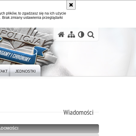
ych plików, to zgadzasz się na ich użycie
. Brak zmiany ustawienia przeglądarki
otwórz wysz
TAKT
JEDNOSTKI
Wiadomości
ADOMOŚCI