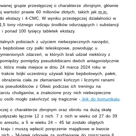
izowanej grupie przestępczej o charakterze zbrojnym, głównie
 wartości prawie 60 milionów złotych, takich jak
m.in.
tki ekstazy i 4-CMC. W wyniku przestępczej działalności w
,5 tony różnego rodzaju środków odurzających i substancji
 i ponad 100 tysięcy tabletek ekstazy.
utalnych pobiciach z użyciem niebezpiecznych narzędzi,
ije bejsbolowe czy pałki teleskopowe, powodując u
ienionych zdarzeń, w których brali udział niektórzy z
pomiędzy pomiędzy pseudokibicami dwóch antagonistycznie
ich, która miała miejsce w dniu 24 marca 2024 roku w
trakcie bójki uczestnicy używali kijów bejsbolowych, pałek,
 obrażenia ciała ze złamaniami kończyn i licznymi ranami
na pseudokibiców z Gliwic podczas ich treningu na
starciu chuliganów, a znalezione przy nich niebezpieczne
lu osób mogło zakończyć się tragicznie -
link do komunikatu
.
pczej o charakterze zbrojnym oraz obrotu na dużą skalę
 usłyszało łącznie 12 z nich. 7 z nich w wieku od 27 do 39
do aresztu, a 5 w wieku 24 – 45 lat zostało objętych
 kraju i muszą wpłacić poręczenie majątkowe w kwocie
 z nich - 34-latek odpowie za podżeganie do zniszczenia 6