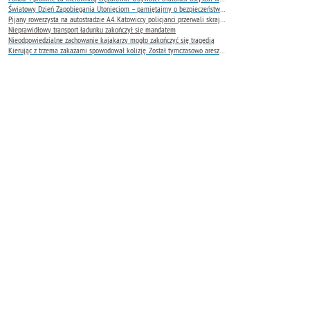
Światowy Dzień Zapobiegania Utonięciom – pamiętajmy o bezpieczeństwie nad wodą
Pijany rowerzysta na autostradzie A4. Katowiccy policjanci przerwali skrajnie niebezpieczną jazdę
Nieprawidłowy transport ładunku zakończył się mandatem
Nieodpowiedzialne zachowanie kajakarzy mogło zakończyć się tragedią
Kierując z trzema zakazami spowodował kolizję. Został tymczasowo aresztowany