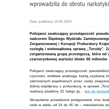
wprowadziła do obrotu narkotyki 
Data publikacji 10.05.2024
Policjanci zwalczający przestępczość pseud
nadzorem Śląskiego Wydziału Zamiejscoweg
Zorganizowanej i Korupcji Prokuratury Krajo
rozległą i wielowątkową sprawą „Torcidy”. Z
zorganizowaną grupą przestępczą, która od 
czarnorynkowej wartości blisko 60 milionów 
Policjanci zwalczający przestępczość pseudokibi
czynności, wnikliwie analizując każdą uzyskaną 
zabronionych popełnianych przez osoby związane
dobrej współpracy z prokuraturą, w sprawie „Torc
realizacji pisaliśmy 22 lutego
br.
-
link do komuni
Skrupulatnie prowadzone postępowanie oraz działa
osób w wieku od 24 do 45 lat – mieszkańców wo