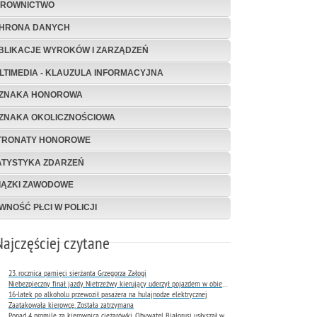
EROWNICTWO
HRONA DANYCH
BLIKACJE WYROKÓW I ZARZĄDZEŃ
LTIMEDIA - KLAUZULA INFORMACYJNA
ZNAKA HONOROWA
ZNAKA OKOLICZNOŚCIOWA
TRONATY HONOROWE
ATYSTYKA ZDARZEŃ
IĄZKI ZAWODOWE
WNOŚĆ PŁCI W POLICJI
Najczęściej czytane
23. rocznica pamięci sierżanta Grzegorza Załogi
Niebezpieczny finał jazdy. Nietrzeźwy kierujący uderzył pojazdem w obiekt Komendy Miejskiej Policji w Rybniku
16-latek po alkoholu przewoził pasażera na hulajnodze elektrycznej
Zaatakowała kierowcę. Została zatrzymana
Ponad 4 promile za kierownicą ciężarówki. Obywatel Białorusi usłyszał wyrok już następnego dnia