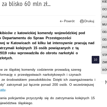
za blisko 60 mln zł...
KI
OC
PU
Powrót
Drukuj
MU
OD
okibiców z katowickiej komendy wojewódzkiej pod
o Departamentu do Spraw Przestępczości
OD
wej w Katowicach od kilku lat intensywnie pracują nad
PA
atrzymali kolejnych 15 osób powiązanych z tą
2019 roku wprowadziła do obrotu narkotyki o
ST
złotych.
ZW
ców ze śląskiej komendy codziennie prowadzą szereg
RÓ
informację o przestępstwach narkotykowych i czynach
 ze środowiskiem pseudokibiców. Dzięki ich zaangażowaniu i
idy” zatrzymali już łącznie ponad 200 osób. O wcześniejszej
katu
.
nia policjantów przyczyniły się do zatrzymania kolejnych 15
jewództwa śląskiego.