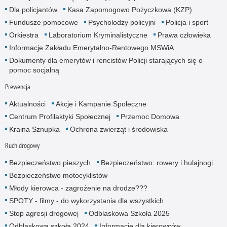
Dla policjantów
Kasa Zapomogowo Pożyczkowa (KZP)
Fundusze pomocowe
Psycholodzy policyjni
Policja i sport
Orkiestra
Laboratorium Kryminalistyczne
Prawa człowieka
Informacje Zakładu Emerytalno-Rentowego MSWiA
Dokumenty dla emerytów i rencistów Policji starających się o
pomoc socjalną
Prewencja
Aktualności
Akcje i Kampanie Społeczne
Centrum Profilaktyki Społecznej
Przemoc Domowa
Kraina Sznupka
Ochrona zwierząt i środowiska
Ruch drogowy
Bezpieczeństwo pieszych
Bezpieczeństwo: rowery i hulajnogi
Bezpieczeństwo motocyklistów
Młody kierowca - zagrożenie na drodze???
SPOTY - filmy - do wykorzystania dla wszystkich
Stop agresji drogowej
Odblaskowa Szkoła 2025
Odblaskowa szkoła 2024
Informacje dla kierowców