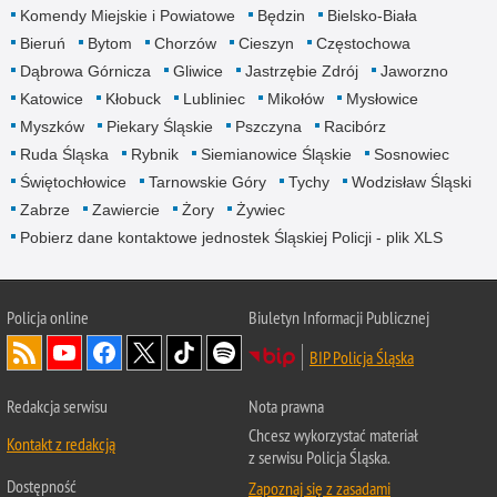
Komendy Miejskie i Powiatowe
Będzin
Bielsko-Biała
Bieruń
Bytom
Chorzów
Cieszyn
Częstochowa
Dąbrowa Górnicza
Gliwice
Jastrzębie Zdrój
Jaworzno
Katowice
Kłobuck
Lubliniec
Mikołów
Mysłowice
Myszków
Piekary Śląskie
Pszczyna
Racibórz
Ruda Śląska
Rybnik
Siemianowice Śląskie
Sosnowiec
Świętochłowice
Tarnowskie Góry
Tychy
Wodzisław Śląski
Zabrze
Zawiercie
Żory
Żywiec
Pobierz dane kontaktowe jednostek Śląskiej Policji - plik XLS
Policja online
Biuletyn Informacji Publicznej
BIP Policja Śląska
Redakcja serwisu
Nota prawna
Chcesz wykorzystać materiał
Kontakt z redakcją
z serwisu Policja Śląska.
Dostępność
Zapoznaj się z zasadami