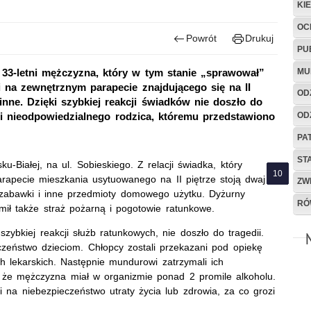
KI
OC
Powrót
Drukuj
PU
MU
 33-letni mężczyzna, który w tym stanie „sprawował”
i na zewnętrznym parapecie znajdującego się na II
OD
inne. Dzięki szybkiej reakcji świadków nie doszło do
OD
mali nieodpowiedzialnego rodzica, któremu przedstawiono
PA
ST
u-Białej, na ul. Sobieskiego. Z relacji świadka, który
rapecie mieszkania usytuowanego na II piętrze stoją dwaj
ZW
 zabawki i inne przedmioty domowego użytku. Dyżurny
RÓ
mił także straż pożarną i pogotowie ratunkowe.
zybkiej reakcji służb ratunkowych, nie doszło do tragedii.
eczeństwo dzieciom. Chłopcy zostali przekazani pod opiekę
h lekarskich. Następnie mundurowi zatrzymali ich
 że mężczyzna miał w organizmie ponad 2 promile alkoholu.
i na niebezpieczeństwo utraty życia lub zdrowia, za co grozi