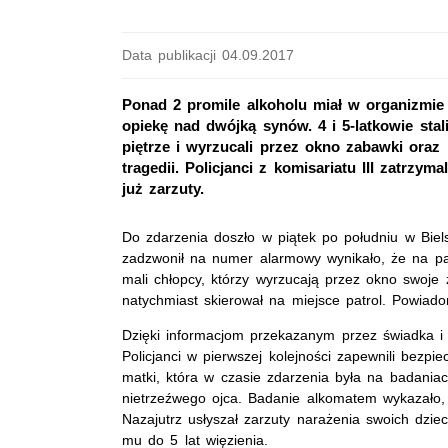
Data publikacji 04.09.2017
Ponad 2 promile alkoholu miał w organizmie
opiekę nad dwójką synów. 4 i 5-latkowie stal
piętrze i wyrzucali przez okno zabawki oraz 
tragedii. Policjanci z komisariatu III zatrzy
już zarzuty.
Do zdarzenia doszło w piątek po południu w Bielsk
zadzwonił na numer alarmowy wynikało, że na pa
mali chłopcy, którzy wyrzucają przez okno swoje
natychmiast skierował na miejsce patrol. Powiado
Dzięki informacjom przekazanym przez świadka i s
Policjanci w pierwszej kolejności zapewnili bezpi
matki, która w czasie zdarzenia była na badaniac
nietrzeźwego ojca. Badanie alkomatem wykazało,
Nazajutrz usłyszał zarzuty narażenia swoich dziec
mu do 5 lat więzienia.