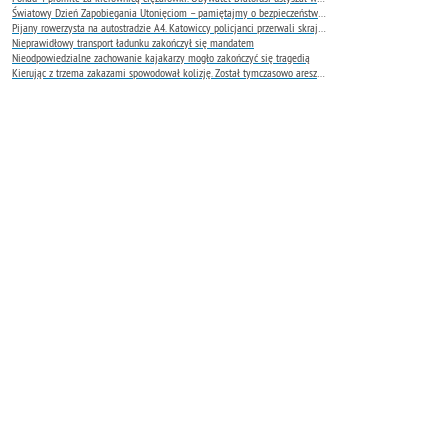
Światowy Dzień Zapobiegania Utonięciom – pamiętajmy o bezpieczeństwie nad wodą
Pijany rowerzysta na autostradzie A4. Katowiccy policjanci przerwali skrajnie niebezpieczną jazdę
Nieprawidłowy transport ładunku zakończył się mandatem
Nieodpowiedzialne zachowanie kajakarzy mogło zakończyć się tragedią
Kierując z trzema zakazami spowodował kolizję. Został tymczasowo aresztowany