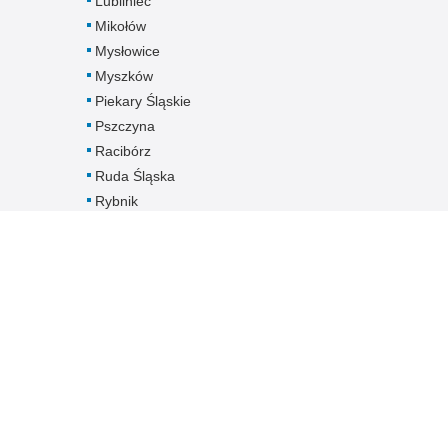
Lubliniec
Mikołów
Mysłowice
Myszków
Piekary Śląskie
Pszczyna
Racibórz
Ruda Śląska
Rybnik
Siemianowice
Śląskie
Sosnowiec
Świętochłowice
Tarnowskie Góry
Tychy
Wodzisław Śląski
Zabrze
Zawiercie
Żory