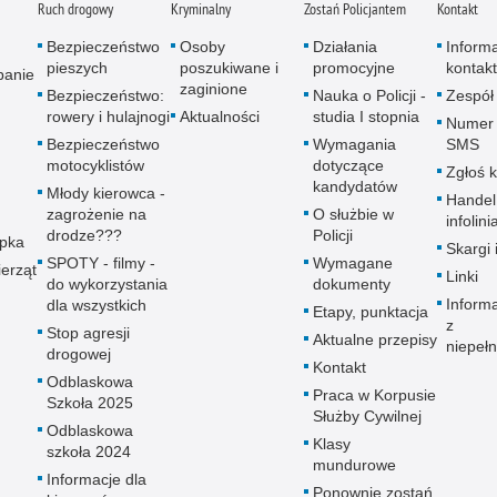
Ruch drogowy
Kryminalny
Zostań Policjantem
Kontakt
Bezpieczeństwo
Osoby
Działania
Inform
pieszych
poszukiwane i
promocyjne
kontak
panie
zaginione
Bezpieczeństwo:
Nauka o Policji -
Zespół
rowery i hulajnogi
Aktualności
studia I stopnia
Numer 
Bezpieczeństwo
Wymagania
SMS
motocyklistów
dotyczące
Zgłoś 
kandydatów
Młody kierowca -
Handel
zagrożenie na
O służbie w
infolini
drodze???
Policji
upka
Skargi 
SPOTY - filmy -
Wymagane
erząt
Linki
do wykorzystania
dokumenty
Inform
dla wszystkich
Etapy, punktacja
z
Stop agresji
Aktualne przepisy
niepeł
drogowej
Kontakt
Odblaskowa
Praca w Korpusie
Szkoła 2025
Służby Cywilnej
Odblaskowa
Klasy
szkoła 2024
mundurowe
Informacje dla
Ponownie zostań