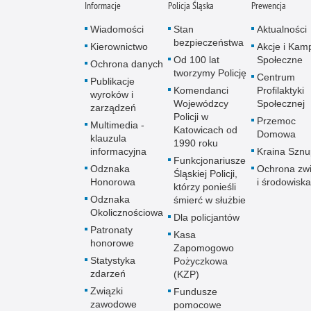
Informacje
Policja Śląska
Prewencja
Wiadomości
Stan
Aktualności
bezpieczeństwa
Kierownictwo
Akcje i Kam
Od 100 lat
Społeczne
Ochrona danych
tworzymy Policję
Centrum
Publikacje
Komendanci
Profilaktyki
wyroków i
Wojewódzcy
Społecznej
zarządzeń
Policji w
Przemoc
Multimedia -
Katowicach od
Domowa
klauzula
1990 roku
informacyjna
Kraina Szn
Funkcjonariusze
Odznaka
Ochrona zwi
Śląskiej Policji,
Honorowa
i środowiska
którzy ponieśli
Odznaka
śmierć w służbie
Okolicznościowa
Dla policjantów
Patronaty
Kasa
honorowe
Zapomogowo
Statystyka
Pożyczkowa
zdarzeń
(KZP)
Związki
Fundusze
zawodowe
pomocowe