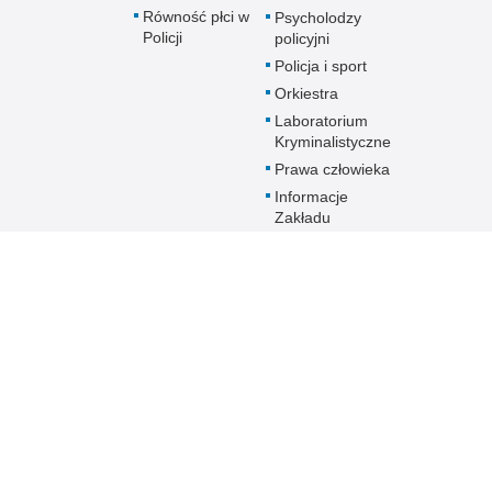
Równość płci w
Psycholodzy
Policji
policyjni
Policja i sport
Orkiestra
Laboratorium
Kryminalistyczne
Prawa człowieka
Informacje
Zakładu
Emerytalno-
Rentowego
MSWiA
Dokumenty dla
emerytów i
rencistów Policji
starających się o
pomoc socjalną