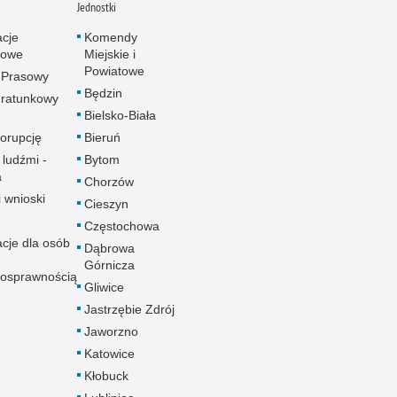
Jednostki
acje
Komendy
towe
Miejskie i
Powiatowe
 Prasowy
Będzin
ratunkowy
Bielsko-Biała
korupcję
Bieruń
 ludźmi -
Bytom
a
Chorzów
i wnioski
Cieszyn
Częstochowa
acje dla osób
Dąbrowa
Górnicza
nosprawnością
Gliwice
Jastrzębie Zdrój
Jaworzno
Katowice
Kłobuck