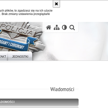
ych plików, to zgadzasz się na ich użycie
. Brak zmiany ustawienia przeglądarki
otwórz wysz
TAKT
JEDNOSTKI
Wiadomości
ADOMOŚCI