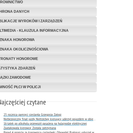
EROWNICTWO
HRONA DANYCH
BLIKACJE WYROKÓW I ZARZĄDZEŃ
LTIMEDIA - KLAUZULA INFORMACYJNA
ZNAKA HONOROWA
ZNAKA OKOLICZNOŚCIOWA
TRONATY HONOROWE
ATYSTYKA ZDARZEŃ
IĄZKI ZAWODOWE
WNOŚĆ PŁCI W POLICJI
Najczęściej czytane
23. rocznica pamięci sierżanta Grzegorza Załogi
Niebezpieczny finał jazdy. Nietrzeźwy kierujący uderzył pojazdem w obiekt Komendy Miejskiej Policji w Rybniku
16-latek po alkoholu przewoził pasażera na hulajnodze elektrycznej
Zaatakowała kierowcę. Została zatrzymana
Ponad 4 promile za kierownicą ciężarówki. Obywatel Białorusi usłyszał wyrok już następnego dnia