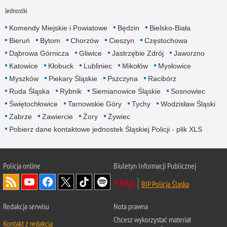
Jednostki
Komendy Miejskie i Powiatowe
Będzin
Bielsko-Biała
Bieruń
Bytom
Chorzów
Cieszyn
Częstochowa
Dąbrowa Górnicza
Gliwice
Jastrzębie Zdrój
Jaworzno
Katowice
Kłobuck
Lubliniec
Mikołów
Mysłowice
Myszków
Piekary Śląskie
Pszczyna
Racibórz
Ruda Śląska
Rybnik
Siemianowice Śląskie
Sosnowiec
Świętochłowice
Tarnowskie Góry
Tychy
Wodzisław Śląski
Zabrze
Zawiercie
Żory
Żywiec
Pobierz dane kontaktowe jednostek Śląskiej Policji - plik XLS
Policja online
Biuletyn Informacji Publicznej
BIP Policja Śląska
Redakcja serwisu
Nota prawna
Chcesz wykorzystać materiał
Kontakt z redakcją