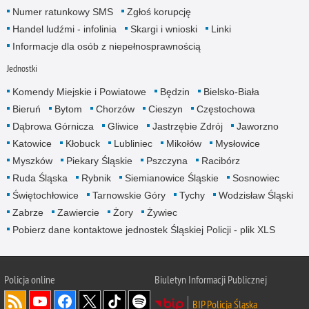
Numer ratunkowy SMS
Zgłoś korupcję
Handel ludźmi - infolinia
Skargi i wnioski
Linki
Informacje dla osób z niepełnosprawnością
Jednostki
Komendy Miejskie i Powiatowe
Będzin
Bielsko-Biała
Bieruń
Bytom
Chorzów
Cieszyn
Częstochowa
Dąbrowa Górnicza
Gliwice
Jastrzębie Zdrój
Jaworzno
Katowice
Kłobuck
Lubliniec
Mikołów
Mysłowice
Myszków
Piekary Śląskie
Pszczyna
Racibórz
Ruda Śląska
Rybnik
Siemianowice Śląskie
Sosnowiec
Świętochłowice
Tarnowskie Góry
Tychy
Wodzisław Śląski
Zabrze
Zawiercie
Żory
Żywiec
Pobierz dane kontaktowe jednostek Śląskiej Policji - plik XLS
Policja online
Biuletyn Informacji Publicznej
BIP Policja Śląska